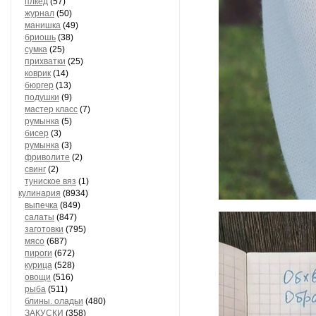
плкед
(57)
журнал
(50)
манишка
(49)
бриошь
(38)
сумка
(25)
прихватки
(25)
коврик
(14)
бюргер
(13)
подушки
(9)
мастер класс
(7)
румынка
(5)
бисер
(3)
румынка
(3)
фриволите
(2)
свинг
(2)
туниское вяз
(1)
кулинария
(8934)
выпечка
(849)
салаты
(847)
заготовки
(795)
мясо
(687)
пироги
(672)
курица
(528)
овощи
(516)
рыба
(511)
блины. оладьи
(480)
ЗАКУСКИ
(358)