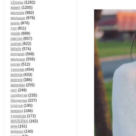
у3зоры
(1262)
жакет
(1205)
мальчик
(982)
малыши
(879)
шаль
(870)
топ
(811)
уроки
(689)
свитер
(657)
шапки
(622)
ltdjxrfv
(574)
игрушки
(568)
малыши
(556)
носки
(512)
тапочки
(454)
крючок
(433)
крючок
(386)
варежки
(255)
уют
(249)
салфетки
(235)
бродилка
(227)
платья
(195)
жакард
(186)
тунииска
(172)
ФИЛЕЙКА
(162)
муж
(161)
журнал
(140)