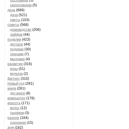
пословицы
(5)
скороговорки
(5)
дача
(689)
дача
(521)
цветы
(103)
советы
(568)
домоводство
(206)
лайфак
(44)
поделки
(423)
детское
(44)
подарки
(30)
оригами
(7)
мыловар
(4)
развитие
(316)
игры
(51)
мультик
(2)
фитнес
(310)
Новый год
(281)
книги
(261)
дет.книги
(8)
компьютер
(178)
красота
(171)
волос
(12)
парфюм
(3)
разное
(164)
сценарии
(15)
дом
(162)