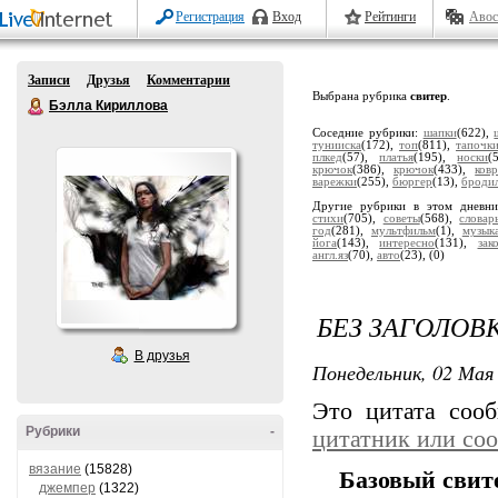
Регистрация
Вход
Рейтинги
Авос
Записи
Друзья
Комментарии
Выбрана рубрика
свитер
.
Бэлла Кириллова
Соседние рубрики:
шапки
(622),
тунииска
(172),
топ
(811),
тапочк
плкед
(57),
платья
(195),
носки
(
крючок
(386),
крючок
(433),
ков
варежки
(255),
бюргер
(13),
броди
Другие рубрики в этом дневн
стихи
(705),
советы
(568),
словар
год
(281),
мультфильм
(1),
музык
йога
(143),
интересно
(131),
зак
англ.яз
(70),
авто
(23),
(0)
БЕЗ ЗАГОЛОВ
В друзья
Понедельник, 02 Мая 
Это цитата со
Рубрики
-
цитатник или со
вязание
(15828)
Базовый свите
джемпер
(1322)