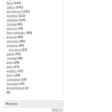
йога
(143)
сайты
(141)
интересно
(131)
заговор
(112)
церковь
(110)
туризм
(81)
англ.яз
(70)
блог-оформл.
(69)
музыка
(65)
гороскоп
(62)
словарь
(55)
рус.язык
(22)
закон
(53)
туризм
(45)
кино
(29)
авто
(23)
ремонт
(22)
фото
(20)
сценарии
(16)
оригами
(15)
мультфильм
(1)
(0)
Музыка
-
Все (7)