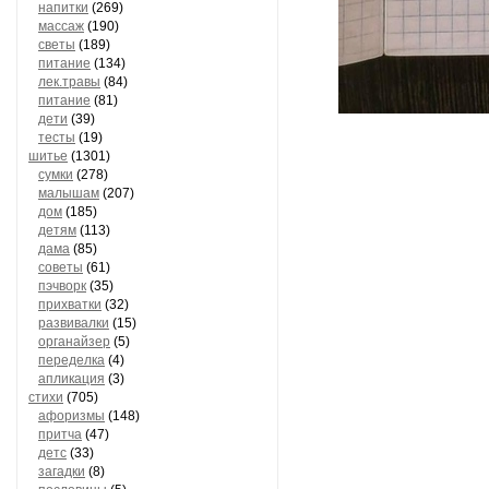
напитки
(269)
массаж
(190)
светы
(189)
питание
(134)
лек.травы
(84)
питание
(81)
дети
(39)
тесты
(19)
шитье
(1301)
сумки
(278)
малышам
(207)
дом
(185)
детям
(113)
дама
(85)
советы
(61)
пэчворк
(35)
прихватки
(32)
развивалки
(15)
органайзер
(5)
переделка
(4)
апликация
(3)
стихи
(705)
афоризмы
(148)
притча
(47)
детс
(33)
загадки
(8)