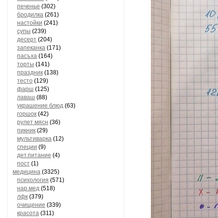
печенье
(302)
бродилка
(261)
настойки
(241)
супы
(239)
десерт
(204)
запеканка
(171)
пасъха
(164)
торты
(141)
праздник
(138)
тесто
(129)
фарш
(125)
лаваш
(88)
украшение блюд
(63)
горшок
(42)
рулет мясн
(36)
пикник
(29)
мультиварка
(12)
специи
(9)
дет.питание
(4)
пост
(1)
медицина
(3325)
психология
(571)
нар.мед
(518)
лфк
(379)
очищение
(339)
красота
(311)