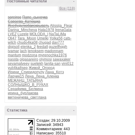
Постоянные читатели
-
Все (118)
soreiroo
Папе_сыночка
Сараева_Катющка
Янебудулюбвискрывать
Alissija_Flear
Darina_Mincheva
Hata1978
IrenaGala
LVEZ
Luzele
MOLODA_I
NaTaLiMa
Oli47
Tara_Moon
Umelki
Yolka56
cats-
witch
chudo4ka08
chugad
dav777
digisoll
elenka_2
feedalt
guzelfhggh
ivamar
lach
lenoksem
madonnam
mantum
modzona
myrenochka1976
nassta
olgasareiro
olymosi
sawaxaker
sevamatveev
suetekh
tanita-san
vini012
yuli4ka8sep
Живой_Огород
Ирини_Спиридопулу
Лана_Котэ
Ларчик15
Лена_Лена_Аленка
МЕЖАНЦ_ТАТЬЯНА
СОЛНЫШКО_В_РУКАХ
Серафима_Белкина
ирина_бурлакова
митеничева_светлана
Статистика
-
Создан: 29.10.2009
Записей: 34943
Комментариев: 443
Написано: 35510