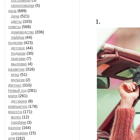
пословицы
(5)
скороговорки
(5)
дача
(689)
дача
(521)
1.
цветы
(103)
советы
(568)
домоводство
(206)
лайфак
(44)
поделки
(423)
детское
(44)
подарки
(30)
оригами
(7)
мыловар
(4)
развитие
(316)
игры
(51)
мультик
(2)
фитнес
(310)
Новый год
(281)
книги
(261)
дет.книги
(8)
компьютер
(178)
красота
(171)
волос
(12)
парфюм
(3)
разное
(164)
сценарии
(15)
дом
(162)