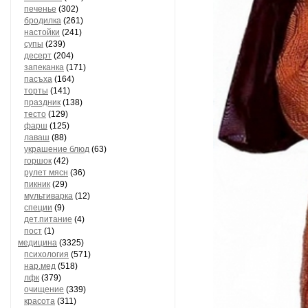
печенье
(302)
бродилка
(261)
настойки
(241)
супы
(239)
десерт
(204)
запеканка
(171)
пасъха
(164)
торты
(141)
праздник
(138)
тесто
(129)
фарш
(125)
лаваш
(88)
украшение блюд
(63)
горшок
(42)
рулет мясн
(36)
пикник
(29)
мультиварка
(12)
специи
(9)
дет.питание
(4)
пост
(1)
медицина
(3325)
психология
(571)
нар.мед
(518)
лфк
(379)
очищение
(339)
красота
(311)