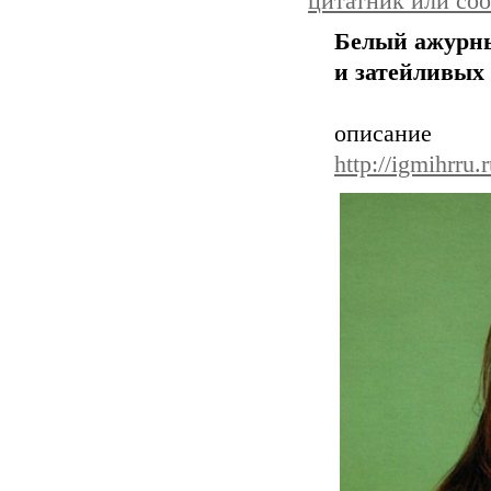
цитатник или со
Белый ажурны
и затейливых
описа
http://igmihrru