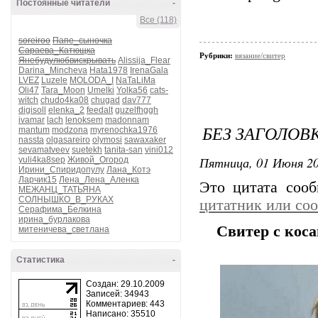
Постоянные читатели
-
Все (118)
soreiroo
Папе_сыночка
Сараева_Катющка
Рубрики:
вязание/свитер
Янебудулюбвискрывать
Alissija_Flear
Darina_Mincheva
Hata1978
IrenaGala
LVEZ
Luzele
MOLODA_I
NaTaLiMa
Oli47
Tara_Moon
Umelki
Yolka56
cats-
witch
chudo4ka08
chugad
dav777
digisoll
elenka_2
feedalt
guzelfhggh
ivamar
lach
lenoksem
madonnam
БЕЗ ЗАГОЛОВ
mantum
modzona
myrenochka1976
nassta
olgasareiro
olymosi
sawaxaker
sevamatveev
suetekh
tanita-san
vini012
Пятница, 01 Июня 20
yuli4ka8sep
Живой_Огород
Ирини_Спиридопулу
Лана_Котэ
Ларчик15
Лена_Лена_Аленка
Это цитата соо
МЕЖАНЦ_ТАТЬЯНА
СОЛНЫШКО_В_РУКАХ
цитатник или со
Серафима_Белкина
ирина_бурлакова
Свитер с коса
митеничева_светлана
Статистика
-
Создан: 29.10.2009
Записей: 34943
Комментариев: 443
Написано: 35510