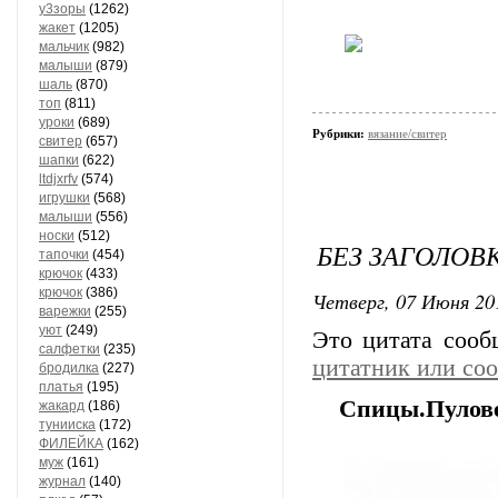
у3зоры
(1262)
жакет
(1205)
мальчик
(982)
малыши
(879)
шаль
(870)
топ
(811)
уроки
(689)
Рубрики:
вязание/свитер
свитер
(657)
шапки
(622)
ltdjxrfv
(574)
игрушки
(568)
малыши
(556)
носки
(512)
БЕЗ ЗАГОЛОВ
тапочки
(454)
крючок
(433)
крючок
(386)
Четверг, 07 Июня 20
варежки
(255)
уют
(249)
Это цитата соо
салфетки
(235)
цитатник или со
бродилка
(227)
платья
(195)
Спицы.Пулов
жакард
(186)
тунииска
(172)
ФИЛЕЙКА
(162)
муж
(161)
журнал
(140)