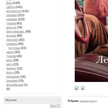
йога
(143)
сайты
(141)
интересно
(131)
заговор
(112)
церковь
(110)
туризм
(81)
англ.яз
(70)
блог-оформл.
(69)
музыка
(65)
гороскоп
(62)
словарь
(55)
рус.язык
(22)
закон
(53)
туризм
(45)
кино
(29)
авто
(23)
ремонт
(22)
фото
(20)
сценарии
(16)
оригами
(15)
мультфильм
(1)
(0)
Музыка
-
Рубрики:
вязание/свитер
Все (7)