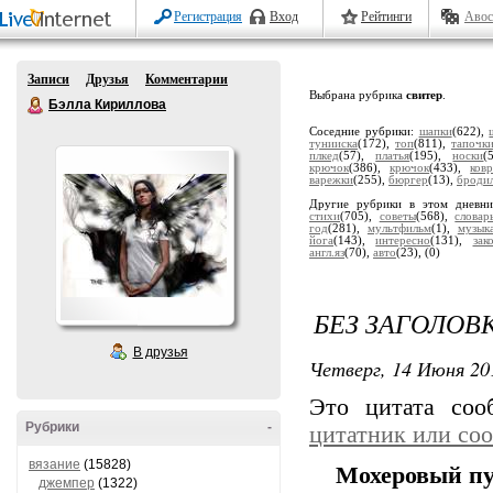
Регистрация
Вход
Рейтинги
Авос
Записи
Друзья
Комментарии
Выбрана рубрика
свитер
.
Бэлла Кириллова
Соседние рубрики:
шапки
(622),
тунииска
(172),
топ
(811),
тапочк
плкед
(57),
платья
(195),
носки
(
крючок
(386),
крючок
(433),
ков
варежки
(255),
бюргер
(13),
броди
Другие рубрики в этом дневн
стихи
(705),
советы
(568),
словар
год
(281),
мультфильм
(1),
музык
йога
(143),
интересно
(131),
зак
англ.яз
(70),
авто
(23),
(0)
БЕЗ ЗАГОЛОВ
В друзья
Четверг, 14 Июня 20
Это цитата со
Рубрики
-
цитатник или со
вязание
(15828)
Мохеровый пу
джемпер
(1322)