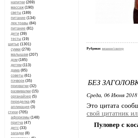
напитки
(269)
массаж
(190)
светы
(189)
питание
(134)
лек.травы
(84)
питание
(81)
дети
(39)
тесты
(19)
шитье
(1301)
Рубрики:
вязание/свитер
сумки
(278)
малышам
(207)
дом
(185)
детям
(113)
дама
(85)
советы
(61)
БЕЗ ЗАГОЛОВ
пэчворк
(35)
прихватки
(32)
развивалки
(15)
Среда, 06 Июня 2018 
органайзер
(5)
переделка
(4)
Это цитата соо
апликация
(3)
свой цитатник и
стихи
(705)
афоризмы
(148)
притча
(47)
Пуловер с ко
детс
(33)
загадки
(8)