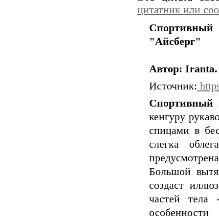
цитатник или со
Спортивный 
"Айсберг"
Автор: Iranta
Источник:
https
Спортивный 
кенгуру рукав
спицами в бес
слегка обле
предусмотрен
Большой вытя
создаст иллю
частей тела 
особенност