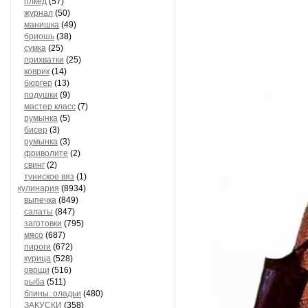
плкед
(57)
журнал
(50)
манишка
(49)
бриошь
(38)
сумка
(25)
прихватки
(25)
коврик
(14)
бюргер
(13)
подушки
(9)
мастер класс
(7)
румынка
(5)
бисер
(3)
румынка
(3)
фриволите
(2)
свинг
(2)
туниское вяз
(1)
кулинария
(8934)
выпечка
(849)
салаты
(847)
заготовки
(795)
мясо
(687)
пироги
(672)
курица
(528)
овощи
(516)
рыба
(511)
блины. оладьи
(480)
ЗАКУСКИ
(358)