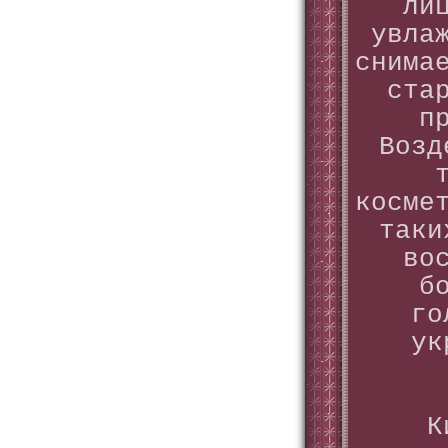
ли
увла
снима
ста
п
Возд
косме
таки
во
б
го
ук
К