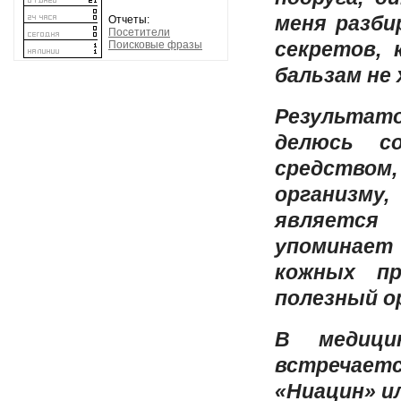
меня
разби
Отчеты:
Посетители
секретов, 
Поисковые фразы
бальзам не
Результато
делюсь с
средством,
организм
являетс
упоминает 
кожных п
полезный о
В медици
встречае
«Ниацин» и