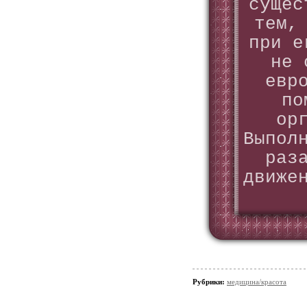
сущес
тем,
при е
не 
евр
по
ор
Выпол
раз
движе
Рубрики:
медицина/красота