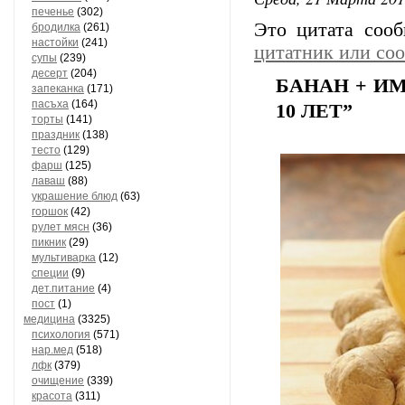
печенье
(302)
Это цитата соо
бродилка
(261)
настойки
(241)
цитатник или со
супы
(239)
десерт
(204)
БАНАН + И
запеканка
(171)
пасъха
(164)
10 ЛЕТ”
торты
(141)
праздник
(138)
тесто
(129)
фарш
(125)
лаваш
(88)
украшение блюд
(63)
горшок
(42)
рулет мясн
(36)
пикник
(29)
мультиварка
(12)
специи
(9)
дет.питание
(4)
пост
(1)
медицина
(3325)
психология
(571)
нар.мед
(518)
лфк
(379)
очищение
(339)
красота
(311)