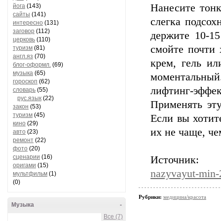
Нанесите тонк
йога
(143)
сайты
(141)
слегка подсох
интересно
(131)
заговор
(112)
держите 10-15
церковь
(110)
смойте почти 
туризм
(81)
англ.яз
(70)
крем, гель ил
блог-оформл.
(69)
музыка
(65)
моментальный
гороскоп
(62)
лифтинг-эффе
словарь
(55)
рус.язык
(22)
Применять эту
закон
(53)
туризм
(45)
Если вы хотите
кино
(29)
их не чаще, че
авто
(23)
ремонт
(22)
фото
(20)
сценарии
(16)
Источн
оригами
(15)
nazyvayut-min-
мультфильм
(1)
(0)
Рубрики:
медицина/красота
Музыка
-
Все (7)