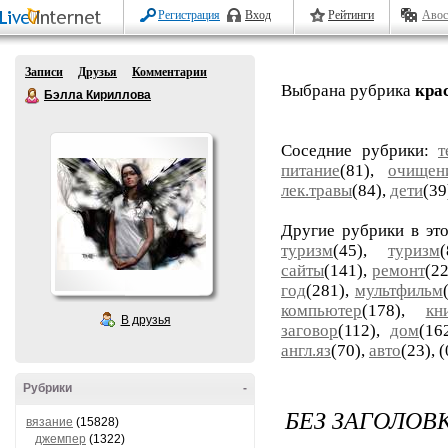
Регистрация
Вход
Рейтинги
Авос
Записи
Друзья
Комментарии
Выбрана рубрика
кра
Бэлла Кириллова
Соседние рубрики:
т
питание
(81),
очищен
лек.травы
(84),
дети
(39
Другие рубрики в эт
туризм
(45),
туризм
сайты
(141),
ремонт
(22
год
(281),
мультфильм
компьютер
(178),
кн
В друзья
заговор
(112),
дом
(16
англ.яз
(70),
авто
(23),
(
Рубрики
-
БЕЗ ЗАГОЛОВ
вязание
(15828)
джемпер
(1322)