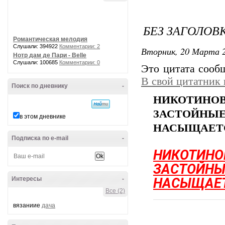
БЕЗ ЗАГОЛОВ
Романтическая мелодия
Слушали: 394922
Комментарии: 2
Вторник, 20 Марта 2
Нотр дам де Пари - Belle
Слушали: 100685
Комментарии: 0
Это цитата соо
В свой цитатник
Поиск по дневнику
-
НИКОТИН
ЗАСТОЙН
в этом дневнике
НАСЫЩАЕТ
Подписка по e-mail
-
НИКОТИН
ЗАСТОЙН
Интересы
-
НАСЫЩАЕ
Все (2)
вязаниие
дача