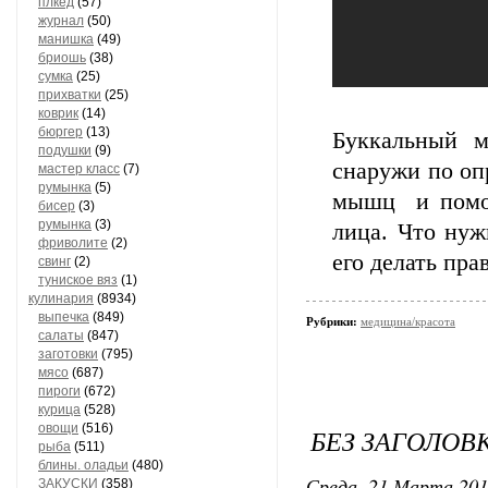
плкед
(57)
журнал
(50)
манишка
(49)
бриошь
(38)
сумка
(25)
прихватки
(25)
коврик
(14)
бюргер
(13)
Буккальный 
подушки
(9)
снаружи по оп
мастер класс
(7)
румынка
(5)
мышц и помог
бисер
(3)
румынка
(3)
лица. Что нуж
фриволите
(2)
его делать пра
свинг
(2)
туниское вяз
(1)
кулинария
(8934)
выпечка
(849)
Рубрики:
медицина/красота
салаты
(847)
заготовки
(795)
мясо
(687)
пироги
(672)
курица
(528)
овощи
(516)
БЕЗ ЗАГОЛОВ
рыба
(511)
блины. оладьи
(480)
Среда, 21 Марта 201
ЗАКУСКИ
(358)