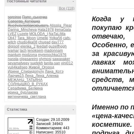
Постоянные читатели
-
Все (118)
soreiroo
Папе_сыночка
Когда у 
Сараева_Катющка
Янебудулюбвискрывать
Alissija_Flear
покупаю
к
Darina_Mincheva
Hata1978
IrenaGala
LVEZ
Luzele
MOLODA_I
NaTaLiMa
отвечаю,
Oli47
Tara_Moon
Umelki
Yolka56
cats-
witch
chudo4ka08
chugad
dav777
Особенно, 
digisoll
elenka_2
feedalt
guzelfhggh
ivamar
lach
lenoksem
madonnam
за красиву
mantum
modzona
myrenochka1976
nassta
olgasareiro
olymosi
sawaxaker
лавках м
sevamatveev
suetekh
tanita-san
vini012
yuli4ka8sep
Живой_Огород
внимател
Ирини_Спиридопулу
Лана_Котэ
Ларчик15
Лена_Лена_Аленка
средств, 
МЕЖАНЦ_ТАТЬЯНА
СОЛНЫШКО_В_РУКАХ
отличается
Серафима_Белкина
ирина_бурлакова
митеничева_светлана
Именно по 
Статистика
-
«цена-кач
Создан: 29.10.2009
косметике.
Записей: 34943
Комментариев: 443
подруга, д
Написано: 35510