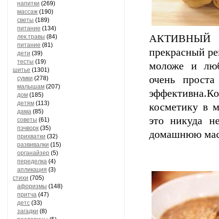
напитки
(269)
массаж
(190)
светы
(189)
питание
(134)
АКТИВНЫЙ
лек.травы
(84)
питание
(81)
прекрасный ре
дети
(39)
тесты
(19)
моложе и люб
шитье
(1301)
очень проста
сумки
(278)
малышам
(207)
эффективна
дом
(185)
детям
(113)
косметику в м
дама
(85)
это никуда н
советы
(61)
пэчворк
(35)
домашнюю маск
прихватки
(32)
развивалки
(15)
органайзер
(5)
переделка
(4)
апликация
(3)
стихи
(705)
афоризмы
(148)
притча
(47)
детс
(33)
загадки
(8)