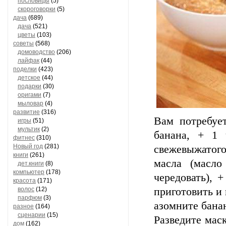
пословицы
(5)
скороговорки
(5)
дача
(689)
дача
(521)
цветы
(103)
советы
(568)
домоводство
(206)
лайфак
(44)
поделки
(423)
детское
(44)
подарки
(30)
оригами
(7)
мыловар
(4)
развитие
(316)
Вам потребует
игры
(51)
мультик
(2)
банана, + 1 
фитнес
(310)
Новый год
(281)
свежевыжатого
книги
(261)
масла (масло
дет.книги
(8)
компьютер
(178)
чередовать), 
красота
(171)
волос
(12)
приготовить и
парфюм
(3)
азомните банан
разное
(164)
сценарии
(15)
Разведите мас
дом
(162)