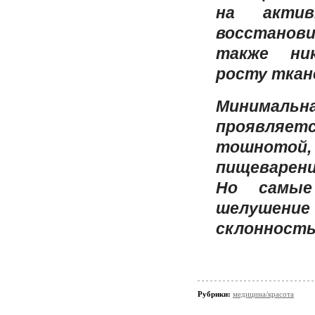
на актив
восстанов
также ни
росту ткан
Минимал
проявля
тошнотой,
пищеварени
Но самые
шелушени
склонност
Рубрики:
медицина/красота