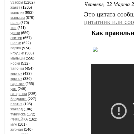
Четверг, 22 Марта 2
у3зоры
(1262)
жакет
(1205)
мальчик
(982)
Это цитата сооб
малыши
(879)
цитатник или со
шаль
(870)
топ
(811)
Как правильн
уроки
(689)
свитер
(657)
шапки
(622)
ltdjxrfv
(574)
игрушки
(568)
малыши
(556)
носки
(512)
тапочки
(454)
крючок
(433)
крючок
(386)
варежки
(255)
уют
(249)
салфетки
(235)
бродилка
(227)
платья
(195)
жакард
(186)
тунииска
(172)
ФИЛЕЙКА
(162)
муж
(161)
журнал
(140)