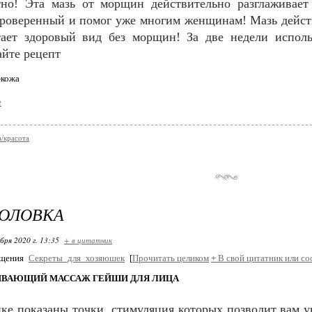
тно! Эта мазь от морщин действительно разглаживает
роверенный и помог уже многим женщинам! Мазь дейст
тает здоровый вид без морщин! За две недели исполь
йте рецепт
е
/красота
ГОЛОВКА
бря 2020 г. 13:35
+ в цитатник
бщения
Секреты_для_хозяюшек
[
Прочитать целиком
+
В свой цитатник или со
ВАЮЩИЙ МАССАЖ ГЕЙШИ ДЛЯ ЛИЦА
ке показаны точки, стимуляция которых позволит вам у