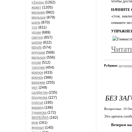
чтобы дости
у3зоры
(1262)
жакет
(1205)
НАЧНИТЕ
мальчик
(982)
-стоя, накл
малыши
(879)
шаль
(870)
опишите нес
топ
(811)
УПРАЖНЕН
уроки
(689)
свитер
(657)
шапки
(622)
Читат
ltdjxrfv
(574)
игрушки
(568)
малыши
(556)
носки
(512)
Рубрики:
медицина
тапочки
(454)
крючок
(433)
крючок
(386)
варежки
(255)
уют
(249)
салфетки
(235)
БЕЗ ЗА
бродилка
(227)
платья
(195)
жакард
(186)
Воскресенье, 10 Ок
тунииска
(172)
Это цитата соо
ФИЛЕЙКА
(162)
муж
(161)
Вечером ма
журнал
(140)