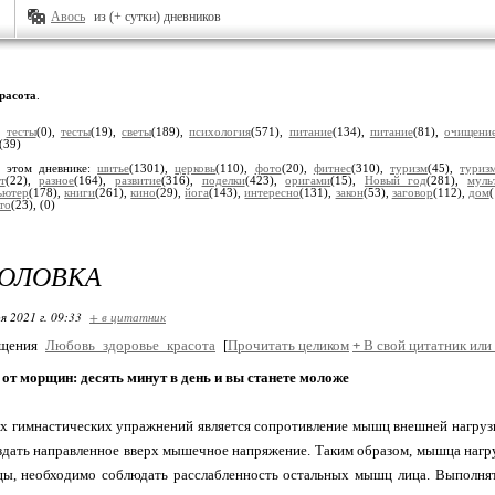
Авось
из (+ сутки) дневников
расота
.
:
тесты
(0),
тесты
(19),
светы
(189),
психология
(571),
питание
(134),
питание
(81),
очищени
(39)
 этом дневнике:
шитье
(1301),
церковь
(110),
фото
(20),
фитнес
(310),
туризм
(45),
туриз
т
(22),
разное
(164),
развитие
(316),
поделки
(423),
оригами
(15),
Новый год
(281),
муль
ьютер
(178),
книги
(261),
кино
(29),
йога
(143),
интересно
(131),
закон
(53),
заговор
(112),
дом
то
(23),
(0)
ГОЛОВКА
я 2021 г. 09:33
+ в цитатник
бщения
Любовь_здоровье_красота
[
Прочитать целиком
+
В свой цитатник или
от морщин: десять минут в день и вы станете моложе
х гимнастических упражнений является сопротивление мышц внешней нагруз
здать направленное вверх мышечное напряжение. Таким образом, мышца нагр
ы, необходимо соблюдать расслабленность остальных мышц лица. Выполнят