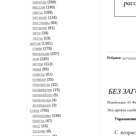
рас
напитки
(269)
массаж
(190)
светы
(189)
питание
(134)
лек.травы
(84)
питание
(81)
дети
(39)
тесты
(19)
шитье
(1301)
сумки
(278)
малышам
(207)
Рубрики:
медицина
дом
(185)
детям
(113)
дама
(85)
советы
(61)
пэчворк
(35)
прихватки
(32)
БЕЗ ЗА
развивалки
(15)
органайзер
(5)
переделка
(4)
Понедельник, 01 Фе
апликация
(3)
Это цитата соо
стихи
(705)
афоризмы
(148)
Упражнение
притча
(47)
детс
(33)
загадки
(8)
С вoзрас