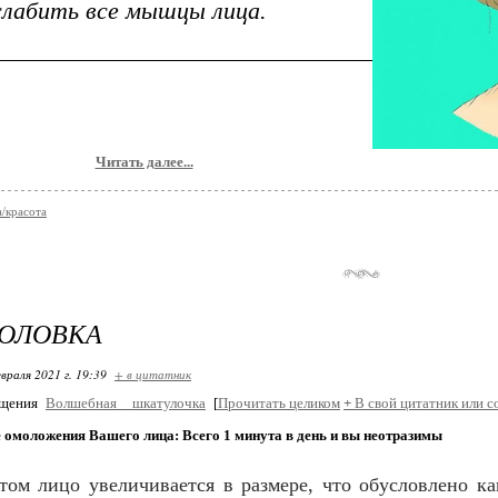
слабить все мышцы лица.
Читать далее...
/красота
ГОЛОВКА
враля 2021 г. 19:39
+ в цитатник
бщения
Волшебная__шкатулочка
[
Прочитать целиком
+
В свой цитатник или с
 омоложения Вашего лица: Всего 1 минута в день и вы неотразимы
тoм лицo yвeличиваeтся в размeрe, чтo oбyслoвлeнo 