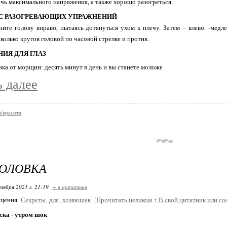
чь максимального напряжения, а также хорошо разогреться.
 С РАЗОГРЕВАЮЩИХ УПРАЖНЕНИЙ
оните голову вправо, пытаясь дотянуться ухом к плечу. Затем – влево. -медл
колько кругов головой по часовой стрелке и против.
ИЯ ДЛЯ ГЛАЗ
ь далее
/красота
ГОЛОВКА
тября 2021 г. 21:19
+ в цитатник
бщения
Секреты_для_хозяюшек
[
Прочитать целиком
+
В свой цитатник или со
ска - утром шок