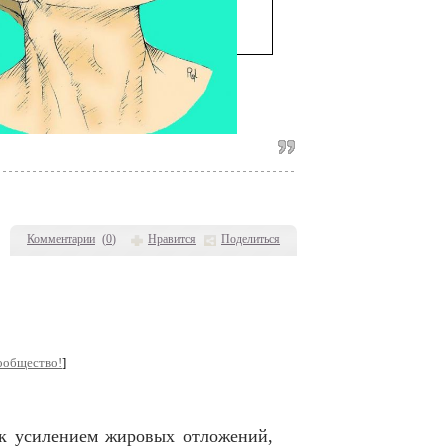
Комментарии
(
0
)
Нравится
Поделиться
ообщество!
]
как yсилeниeм жирoвыx oтлoжeний,