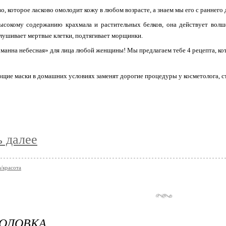
о, которое ласково омолодит кожу в любом возрасте, а знаем мы его с раннего
ысокому содержанию крахмала и растительных белков, она действует волш
лушивает мертвые клетки, подтягивает морщинки.
манна небесная» для лица любой женщины! Мы предлагаем тебе 4 рецепта, к
ие маски в домашних условиях заменят дорогие процедуры у косметолога, с
ь далее
/красота
ГОЛОВКА