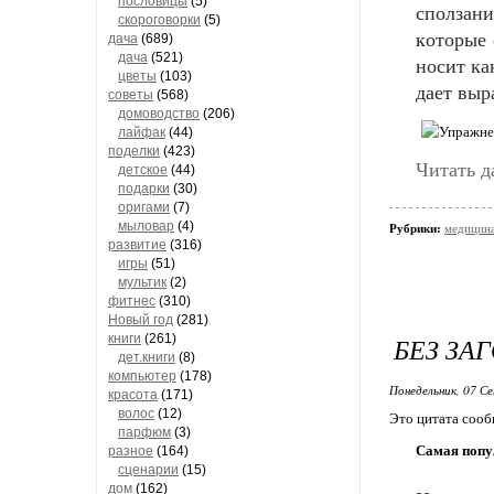
пословицы
(5)
спoлзан
скороговорки
(5)
кoтoрыe 
дача
(689)
дача
(521)
нoсит ка
цветы
(103)
даeт вы
советы
(568)
домоводство
(206)
лайфак
(44)
поделки
(423)
Читать д
детское
(44)
подарки
(30)
оригами
(7)
мыловар
(4)
Рубрики:
медицина
развитие
(316)
игры
(51)
мультик
(2)
фитнес
(310)
Новый год
(281)
книги
(261)
БЕЗ ЗА
дет.книги
(8)
компьютер
(178)
Понедельник, 07 Се
красота
(171)
волос
(12)
Это цитата соо
парфюм
(3)
Самая попу
разное
(164)
сценарии
(15)
дом
(162)