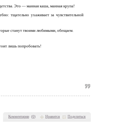
 детства. Это — манная каша, манная крупа!
ебно: тщательно ухаживает за чувствительной
оторые станут твоими любимыми, обещаем.
тоит лишь попробовать!
Комментарии
(
0
)
Нравится
Поделиться