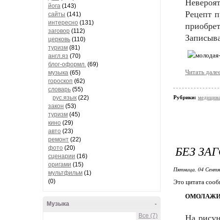
Невероя
йога
(143)
Рецепт п
сайты
(141)
интересно
(131)
приобре
заговор
(112)
Записыва
церковь
(110)
туризм
(81)
англ.яз
(70)
блог-оформл.
(69)
Читать дале
музыка
(65)
гороскоп
(62)
словарь
(55)
рус.язык
(22)
Рубрики:
медицина
закон
(53)
туризм
(45)
кино
(29)
авто
(23)
ремонт
(22)
БЕЗ ЗА
фото
(20)
сценарии
(16)
оригами
(15)
Пятница, 04 Сентя
мультфильм
(1)
(0)
Это цитата соо
ОМОЛАЖИ
Музыка
-
Все (7)
На рисун