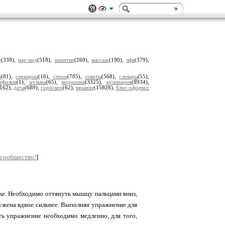
е
(339),
нар.мед
(518),
напитки
(269),
массаж
(190),
лфк
(379),
м
(81),
сценарии
(16),
стихи
(705),
советы
(568),
словарь
(55),
тфильм
(1),
музыка
(65),
медицина
(3325),
кулинария
(8934),
(162),
дача
(689),
гороскоп
(62),
вязание
(15828),
блог-оформл.
 сообщество!
]
ке. Необходимо оттянуть мышцу пальцами вниз,
ужена вдвое сильнее. Выполняя упражнение для
ь упражнение необходимо медленно, для того,