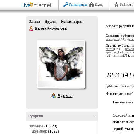
Регистрация
Вход
Рейтинги
Записи
Друзья
Комментарии
Выбрана рубрика
к
Бэлла Кириллова
Соседние рубрики
лек.травы
(84),
дети
Другие рубрики в
сайты
(141),
ремон
красота
(171),
комп
(69),
англ.яз
(70),
ав
БЕЗ ЗА
Суббота, 20 Ноябр
Это цитата соо
В друзья
Гимнастика 
Основой эти
Рубрики
-
при этом со
вязание
(15828)
одной мышц
джемпер
(1322)