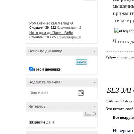
мышечны
прижмите
точке кр
Романтическая мелодия
Слушали: 394922
Комментарии: 2
Нотр дам де Пари - Belle
Слушали: 100685
Комментарии: 0
Читать д
Поиск по дневнику
-
Рубрики:
медицина
в этом дневнике
Подписка по e-mail
-
БЕЗ ЗА
Суббота, 22 Авгус
Интересы
-
Это цитата соо
Все (2)
Все подруги
вязаниие
дача
Невероят