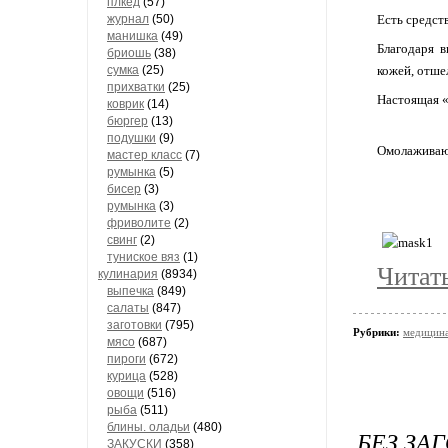
плкед
(57)
журнал
(50)
Есть средств
манишка
(49)
Благодаря в
бриошь
(38)
сумка
(25)
кожей, отше
прихватки
(25)
Настоящая «
коврик
(14)
бюргер
(13)
подушки
(9)
Омолаживающ
мастер класс
(7)
румынка
(5)
бисер
(3)
румынка
(3)
фриволите
(2)
свинг
(2)
туниское вяз
(1)
Читат
кулинария
(8934)
выпечка
(849)
салаты
(847)
заготовки
(795)
Рубрики:
медицина
мясо
(687)
пироги
(672)
курица
(528)
овощи
(516)
рыба
(511)
блины. оладьи
(480)
БЕЗ ЗА
ЗАКУСКИ
(358)