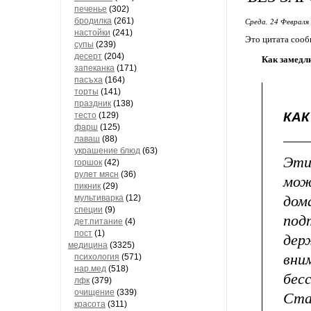
печенье
(302)
бродилка
(261)
Среда, 24 Февраля 
настойки
(241)
Это цитата соо
супы
(239)
десерт
(204)
Как замедли
запеканка
(171)
пасъха
(164)
торты
(141)
праздник
(138)
КАК
тесто
(129)
фарш
(125)
лаваш
(88)
украшение блюд
(63)
Эти
горшок
(42)
рулет мясн
(36)
мож
пикник
(29)
дом
мультиварка
(12)
специи
(9)
по
дет.питание
(4)
пост
(1)
дер
медицина
(3325)
вни
психология
(571)
нар.мед
(518)
бе
лфк
(379)
очищение
(339)
Ста
красота
(311)