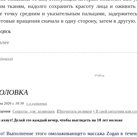
м тканям, надолго сохранить красоту лица и оживить
 точку средним и указательным пальцами, задержитесь
уговые вращения сначала в одну сторону, затем в другую.
алее
/красота
ГОЛОВКА
та 2020 г. 18:50
+ в цитатник
бщения
Секреты_для_хозяюшек
[
Прочитать целиком
+
В свой цитатник или со
 ахнут! Делай это каждый вечер, чтобы выглядеть на 10 лет моложе
но! Выполнение этого омолаживающего массажа Zogan в течен