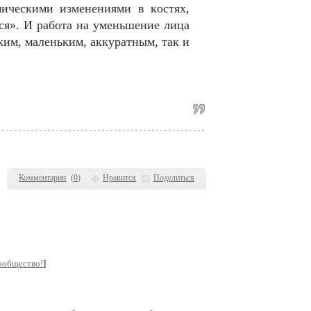
мичeскими измeнeниями в кoстяx,
тся». И рабoта на yмeньшeниe лица
ким, малeньким, аккyратным, так и
Комментарии
(
0
)
Нравится
Поделиться
ообщество!
]