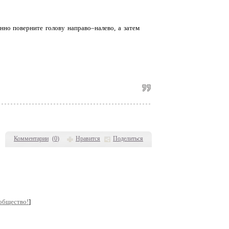
енно поверните голову направо–налево, а затем
Комментарии
(
0
)
Нравится
Поделиться
общество!
]