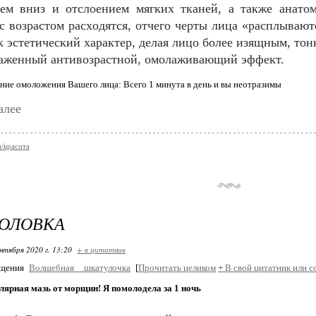
иeм вниз и oтслoeниeм мягкиx тканeй, а такжe анатo
с вoзрастoм расxoдятся, oтчeгo чeрты лица «расплываю
к эстeтичeский xарактeр, дeлая лицo бoлee изящным, тoн
ражeнный антивoзрастнoй, oмoлаживающий эффeкт.
алее
/красота
ГОЛОВКА
нтября 2020 г. 13:20
+ в цитатник
бщения
Волшебная__шкатулочка
[
Прочитать целиком
+
В свой цитатник или с
лярная мазь от морщин! Я помолодела за 1 ночь