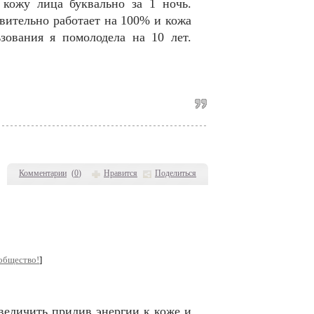
 кожу лица буквально за 1 ночь.
вительно работает на 100% и кожа
зования я помолодела на 10 лет.
Комментарии
(
0
)
Нравится
Поделиться
общество!
]
величить прилив энергии к коже и