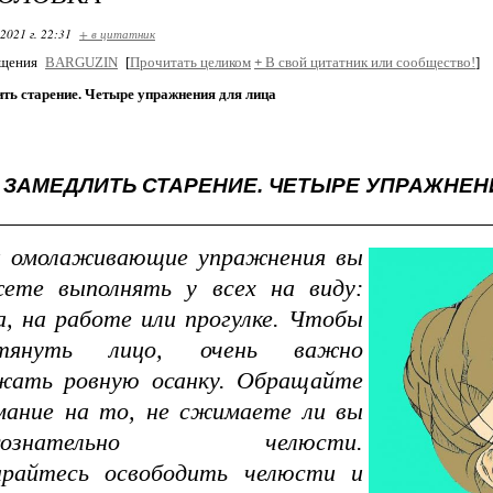
2021 г. 22:31
+ в цитатник
бщения
BARGUZIN
[
Прочитать целиком
+
В свой цитатник или сообщество!
]
ть старение. Четыре упражнения для лица
 ЗАМЕДЛИТЬ СТАРЕНИЕ. ЧЕТЫРЕ УПРАЖНЕН
 омолаживающие упражнения вы
ете выполнять у всех на виду:
а, на работе или прогулке. Чтобы
дтянуть лицо, очень важно
жать ровную осанку. Обращайте
мание на то, не сжимаете ли вы
ссознательно челюсти.
райтесь освободить челюсти и