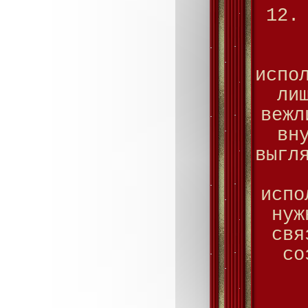
12.
испо
ли
вежл
вн
выгл
испо
нуж
свя
со