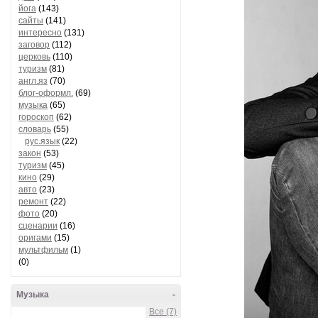
йога
(143)
сайты
(141)
интересно
(131)
заговор
(112)
церковь
(110)
туризм
(81)
англ.яз
(70)
блог-оформл.
(69)
музыка
(65)
гороскоп
(62)
словарь
(55)
рус.язык
(22)
закон
(53)
туризм
(45)
кино
(29)
авто
(23)
ремонт
(22)
фото
(20)
сценарии
(16)
оригами
(15)
мультфильм
(1)
(0)
Музыка
-
Все (7)