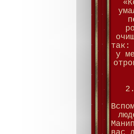
«К
ума
п
р
очи
так:
у м
отро
2
Вспо
люд
Мани
вас 