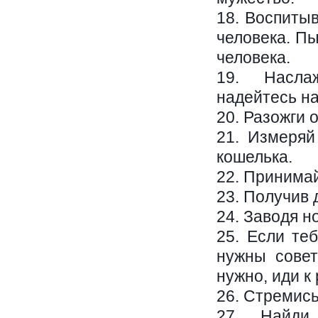
18. Воспитыв
человека. Пы
человека.
19. Насла
надейтесь на
20. Разожги 
21. Измеряй
кошелька.
22. Принимай
23. Получив 
24. Заводя н
25. Если те
нужны совет
нужно, иди к
26. Стремись
27. Найди