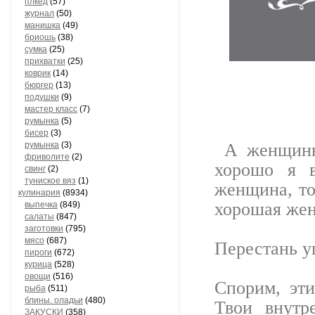
плкед
(57)
журнал
(50)
манишка
(49)
бриошь
(38)
сумка
(25)
прихватки
(25)
коврик
(14)
бюргер
(13)
подушки
(9)
мастер класс
(7)
румынка
(5)
бисер
(3)
А женщины 
румынка
(3)
фриволите
(2)
хорошо я в
свинг
(2)
туниское вяз
(1)
женщина, то
кулинария
(8934)
хорошая жен
выпечка
(849)
салаты
(847)
заготовки
(795)
мясо
(687)
Перестань у
пироги
(672)
курица
(528)
овощи
(516)
Спорим, эт
рыба
(511)
блины. оладьи
(480)
Твои внутр
ЗАКУСКИ
(358)