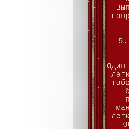
Вы
поп
5.
Один
лег
тоб
ма
лег
О