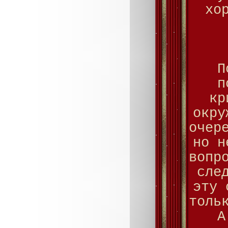
хо
П
п
кр
окру
очер
но н
вопр
сле
эту 
толь
А