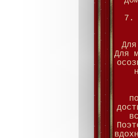
до
7.
Для
Для 
осоз
п
дост
в
Поэт
вдох