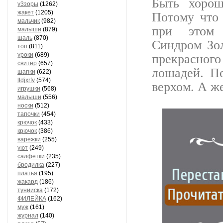
Быть хорош
у3зоры
(1262)
жакет
(1205)
Потому что 
мальчик
(982)
при этом 
малыши
(879)
шаль
(870)
Синдром Зо
топ
(811)
уроки
(689)
прекрасного
свитер
(657)
лошадей. П
шапки
(622)
ltdjxrfv
(574)
верхом. А 
игрушки
(568)
малыши
(556)
носки
(512)
тапочки
(454)
крючок
(433)
крючок
(386)
варежки
(255)
уют
(249)
салфетки
(235)
бродилка
(227)
платья
(195)
жакард
(186)
тунииска
(172)
ФИЛЕЙКА
(162)
муж
(161)
журнал
(140)