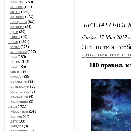
напитки
(269)
массаж
(190)
светы
(189)
питание
(134)
лек.травы
(84)
БЕЗ ЗАГОЛОВ
питание
(81)
дети
(39)
Среда, 17 Мая 2017 г
тесты
(19)
шитье
(1301)
Это цитата соо
сумки
(278)
малышам
(207)
цитатник или со
дом
(185)
детям
(113)
100 правил, к
дама
(85)
советы
(61)
пэчворк
(35)
прихватки
(32)
развивалки
(15)
органайзер
(5)
переделка
(4)
апликация
(3)
стихи
(705)
афоризмы
(148)
притча
(47)
детс
(33)
загадки
(8)