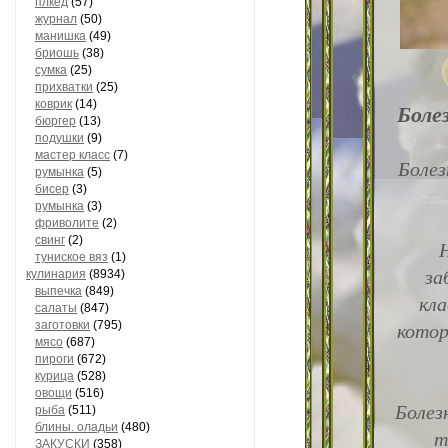
плкед
(57)
журнал
(50)
манишка
(49)
бриошь
(38)
сумка
(25)
прихватки
(25)
коврик
(14)
Боле
бюргер
(13)
подушки
(9)
мастер класс
(7)
Болез
румынка
(5)
бисер
(3)
румынка
(3)
фриволите
(2)
свинг
(2)
туниское вяз
(1)
за
кулинария
(8934)
выпечка
(849)
кла
салаты
(847)
котор
заготовки
(795)
мясо
(687)
пироги
(672)
курица
(528)
овощи
(516)
Болез
рыба
(511)
блины. оладьи
(480)
т
ЗАКУСКИ
(358)