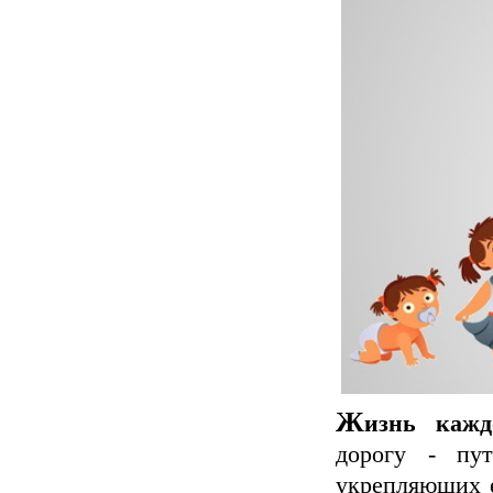
Ж
изнь кажд
дорогу - пут
укрепляющих е