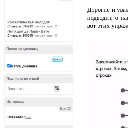
Дорогие и уваж
подводит, о па
Романтическая мелодия
вот этих упра
Слушали: 394922
Комментарии: 2
Нотр дам де Пари - Belle
Слушали: 100685
Комментарии: 0
Поиск по дневнику
-
в этом дневнике
Подписка по e-mail
-
Интересы
-
Все (2)
вязаниие
дача