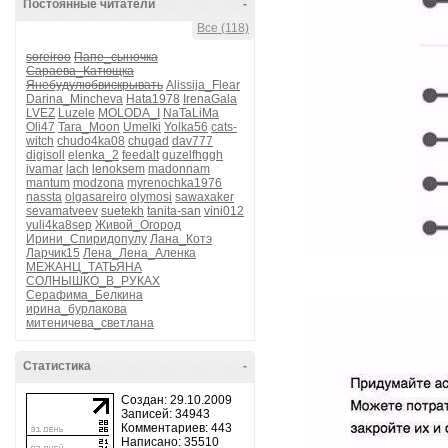
Постоянные читатели
-
Все (118)
soreiroo
Папе_сыночка
Сараева_Катющка
Янебудулюбвискрывать
Alissija_Flear
Darina_Mincheva
Hata1978
IrenaGala
LVEZ
Luzele
MOLODA_I
NaTaLiMa
Oli47
Tara_Moon
Umelki
Yolka56
cats-
witch
chudo4ka08
chugad
dav777
digisoll
elenka_2
feedalt
guzelfhggh
ivamar
lach
lenoksem
madonnam
mantum
modzona
myrenochka1976
nassta
olgasareiro
olymosi
sawaxaker
sevamatveev
suetekh
tanita-san
vini012
yuli4ka8sep
Живой_Огород
Ирини_Спиридопулу
Лана_Котэ
Ларчик15
Лена_Лена_Аленка
МЕЖАНЦ_ТАТЬЯНА
СОЛНЫШКО_В_РУКАХ
Серафима_Белкина
ирина_бурлакова
митеничева_светлана
Статистика
-
Создан: 29.10.2009
Записей: 34943
Комментариев: 443
Написано: 35510