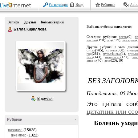
Регистрация
Вход
Рейтинги
Авос
Записи
Друзья
Комментарии
Выбрана рубрика
психология
.
Бэлла Кириллова
Соседние рубрики:
тесты
(0),
т
массаж
(190),
лфк
(379),
лек.травы
Другие рубрики в этом дневн
стихи
(705),
советы
(568),
словар
год
(281),
мультфильм
(1),
музык
йога
(143),
интересно
(131),
зак
англ.яз
(70),
авто
(23),
(0)
БЕЗ ЗАГОЛОВ
Понедельник, 05 Июн
В друзья
Это цитата со
цитатник или со
Рубрики
-
Болезнь уходи
вязание
(15828)
джемпер
(1322)