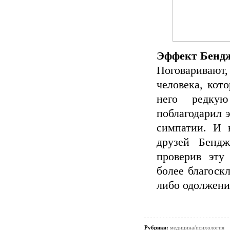
Эффект Бенд
Поговаривают
человека, кот
него редку
поблагодарил э
симпатии. И 
друзей Бенд
проверив эту
более благоскл
либо одолжени
Рубрики:
медицина/психология