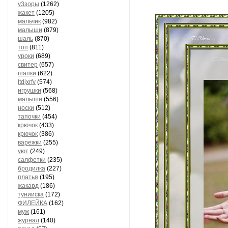
у3зоры
(1262)
жакет
(1205)
мальчик
(982)
малыши
(879)
шаль
(870)
топ
(811)
уроки
(689)
свитер
(657)
шапки
(622)
ltdjxrfv
(574)
игрушки
(568)
малыши
(556)
носки
(512)
тапочки
(454)
крючок
(433)
крючок
(386)
варежки
(255)
уют
(249)
салфетки
(235)
бродилка
(227)
платья
(195)
жакард
(186)
тунииска
(172)
ФИЛЕЙКА
(162)
муж
(161)
журнал
(140)