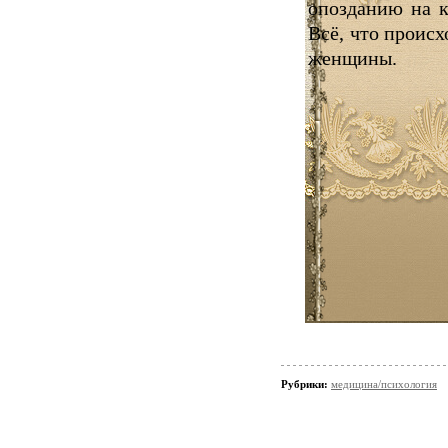
опозданию на к
Всё, что проис
женщины.
Рубрики:
медицина/психология