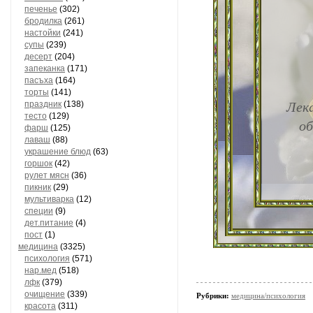
печенье
(302)
бродилка
(261)
настойки
(241)
супы
(239)
десерт
(204)
запеканка
(171)
пасъха
(164)
торты
(141)
Лека
праздник
(138)
тесто
(129)
об
фарш
(125)
лаваш
(88)
украшение блюд
(63)
горшок
(42)
рулет мясн
(36)
пикник
(29)
мультиварка
(12)
специи
(9)
дет.питание
(4)
пост
(1)
медицина
(3325)
психология
(571)
нар.мед
(518)
лфк
(379)
очищение
(339)
Рубрики:
медицина/психология
красота
(311)