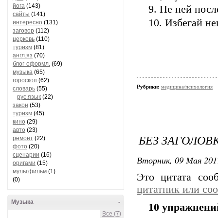
йога
(143)
9. Не пей посл
сайты
(141)
10. Избегай н
интересно
(131)
заговор
(112)
церковь
(110)
туризм
(81)
англ.яз
(70)
блог-оформл.
(69)
музыка
(65)
гороскоп
(62)
Рубрики:
медицина/психология
словарь
(55)
рус.язык
(22)
закон
(53)
туризм
(45)
кино
(29)
авто
(23)
БЕЗ ЗАГОЛОВ
ремонт
(22)
фото
(20)
сценарии
(16)
Вторник, 09 Мая 201
оригами
(15)
мультфильм
(1)
Это цитата со
(0)
цитатник или со
Музыка
-
10 упражнени
Все (7)