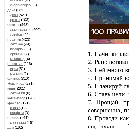
пословицы
(5)
скороговорки
(5)
дача
(689)
дача
(521)
цветы
(103)
советы
(568)
домоводство
(206)
лайфак
(44)
поделки
(423)
детское
(44)
подарки
(30)
1. Начинай сво
оригами
(7)
мыловар
(4)
2. Рано вставай
развитие
(316)
3. Пей много в
игры
(51)
мультик
(2)
4. Принимай к
фитнес
(310)
Новый год
(281)
5. Планируй с
книги
(261)
6. Ставь цели,
дет.книги
(8)
компьютер
(178)
7. Прощай, п
красота
(171)
волос
(12)
совершенна, п
парфюм
(3)
8. Проводи как
разное
(164)
сценарии
(15)
еще лучше — 
дом
(162)