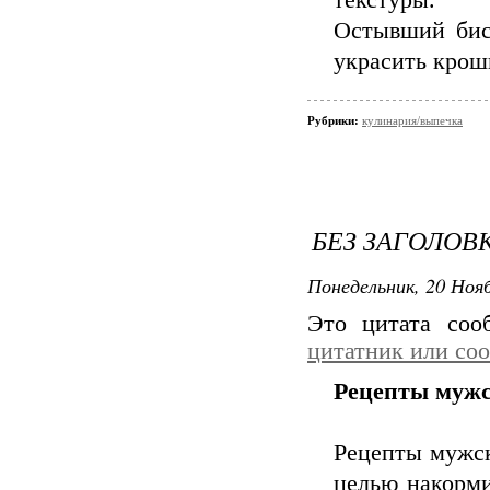
текстуры.
Остывший биск
украсить крош
Рубрики:
кулинария/выпечка
БЕЗ ЗАГОЛОВ
Понедельник, 20 Нояб
Это цитата со
цитатник или со
Рецепты мужс
Рецепты мужск
целью накорми