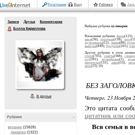
Регистрация
Вход
Рейтинги
Авос
Записи
Друзья
Комментарии
Выбрана рубрика
кулинария
.
Бэлла Кириллова
Вложенные рубрики:
фарш
(125),
мясн
(36),
праздник
(138),
пост
(1
мультиварка
(12),
лаваш
(88),
кури
выпечка
(849),
бродилка
(261),
бли
Другие рубрики в этом дневн
стихи
(705),
советы
(568),
словар
год
(281),
мультфильм
(1),
музы
интересно
(131),
закон
(53),
заго
авто
(23),
(0)
БЕЗ ЗАГОЛОВ
Четверг, 23 Ноября 2
В друзья
Это цитата соо
цитатник или со
Рубрики
-
Вся семья в 
вязание
(15828)
джемпер
(1322)