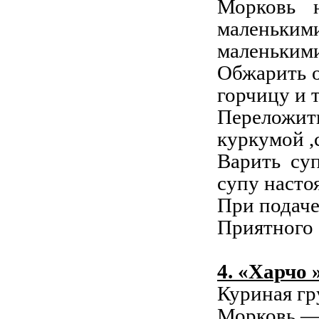
Морковь н
маленькими
маленьким
Обжарить о
горчицу и 
Переложить
куркумой ,
Варить су
супу насто
При подаче
Приятного 
4. «Харчо 
Куриная гр
Морковь —