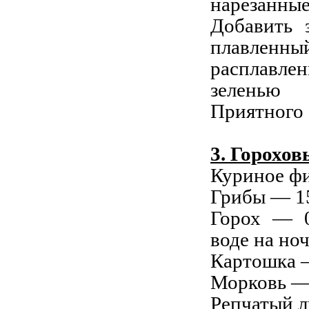
нарезанные
Добавить 
плавленн
расплавле
зеленью
Приятного 
3. Горохов
Куриное фи
Грибы — 15
Горох — 0
воде на ноч
Картошка 
Морковь —
Репчатый л