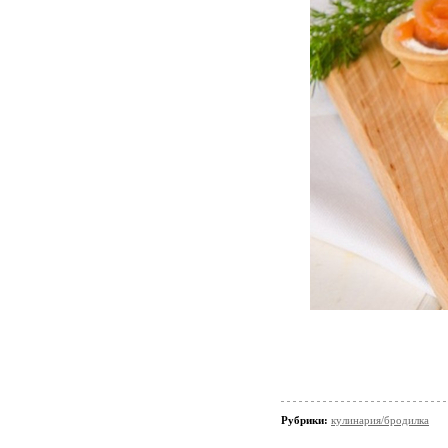
Рубрики:
кулинария/бродилка