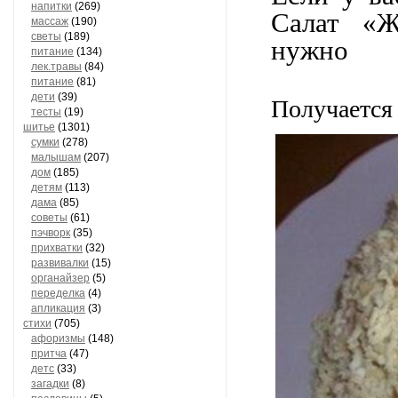
напитки
(269)
Салат «Ж
массаж
(190)
светы
(189)
нужно
питание
(134)
лек.травы
(84)
питание
(81)
дети
(39)
Получается 
тесты
(19)
шитье
(1301)
сумки
(278)
малышам
(207)
дом
(185)
детям
(113)
дама
(85)
советы
(61)
пэчворк
(35)
прихватки
(32)
развивалки
(15)
органайзер
(5)
переделка
(4)
апликация
(3)
стихи
(705)
афоризмы
(148)
притча
(47)
детс
(33)
загадки
(8)