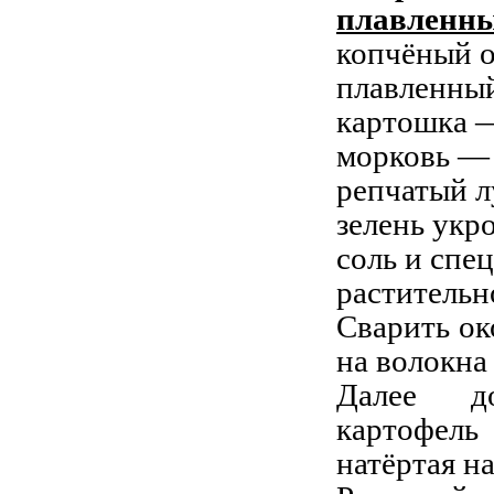
плавленн
копчёный о
плавленный
картошка 
морковь —
репчатый л
зелень укр
соль и спе
растительн
Сварить ок
на волокна
Далее до
картофель
натёртая на