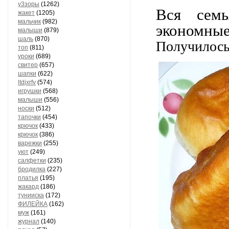
у3зоры
(1262)
Вся сем
жакет
(1205)
мальчик
(982)
экономные
малыши
(879)
шаль
(870)
Получилось 
топ
(811)
уроки
(689)
свитер
(657)
шапки
(622)
ltdjxrfv
(574)
игрушки
(568)
малыши
(556)
носки
(512)
тапочки
(454)
крючок
(433)
крючок
(386)
варежки
(255)
уют
(249)
салфетки
(235)
бродилка
(227)
платья
(195)
жакард
(186)
тунииска
(172)
ФИЛЕЙКА
(162)
муж
(161)
журнал
(140)