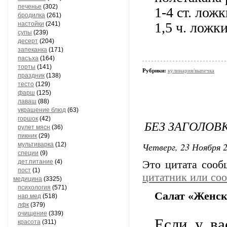
печенье
(302)
1-4 ст. ложк
бродилка
(261)
1,5 ч. ложк
настойки
(241)
супы
(239)
десерт
(204)
запеканка
(171)
пасъха
(164)
торты
(141)
Рубрики:
кулинария/выпечка
праздник
(138)
тесто
(129)
фарш
(125)
лаваш
(88)
украшение блюд
(63)
горшок
(42)
БЕЗ ЗАГОЛОВ
рулет мясн
(36)
пикник
(29)
Четверг, 23 Ноября 2
мультиварка
(12)
специи
(9)
дет.питание
(4)
Это цитата соо
пост
(1)
цитатник или со
медицина
(3325)
психология
(571)
Салат «Женск
нар.мед
(518)
лфк
(379)
очищение
(339)
Если у ва
красота
(311)