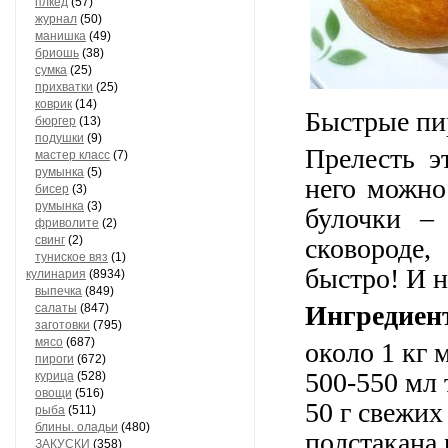
плкед
(57)
журнал
(50)
манишка
(49)
бриошь
(38)
сумка
(25)
прихватки
(25)
коврик
(14)
Быстрые п
бюргер
(13)
подушки
(9)
Прелесть э
мастер класс
(7)
румынка
(5)
него можно
бисер
(3)
румынка
(3)
булочки –
фриволите
(2)
свинг
(2)
сковороде
туниское вяз
(1)
быстро! И н
кулинария
(8934)
выпечка
(849)
Ингредиен
салаты
(847)
заготовки
(795)
мясо
(687)
около 1 кг 
пироги
(672)
500-550 мл
курица
(528)
овощи
(516)
50 г свежих
рыба
(511)
блины. оладьи
(480)
полстакана 
ЗАКУСКИ
(358)