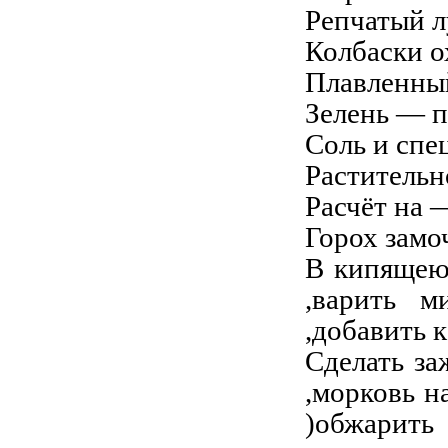
Репчатый л
Колбаски о
Плавленный
Зелень — 
Соль и спе
Растительн
Расчёт на 
Горох замоч
В кипящею
,варить м
,добавить 
Сделать за
,морковь н
)обжарить