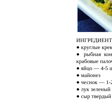
ИНГРЕДИЕНТ
● круглые кре
● рыбная конс
крабовые пало
● яйцо — 4-5 
● майонез
● чеснок — 1-
● лук зеленый
● сыр твердый