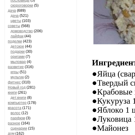
пословицы
(5)
скороговорки
(5)
дача
(689)
дача
(521)
цветы
(103)
советы
(568)
домоводство
(206)
лайфак
(44)
поделки
(423)
детское
(44)
подарки
(30)
оригами
(7)
Ингредиен
мыловар
(4)
развитие
(316)
●Яйца (свар
игры
(51)
мультик
(2)
●Твердый с
фитнес
(310)
Новый год
(281)
●Крабовые 
книги
(261)
дет.книги
(8)
●Кукуруза 
компьютер
(178)
●Яблоко 1 
красота
(171)
волос
(12)
●Луковица 
парфюм
(3)
разное
(164)
●Майонез
сценарии
(15)
дом
(162)