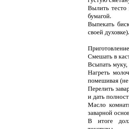
густую сметан
Вылить тесто 
бумагой.
Выпекать биск
своей духовке)
Приготовление
Смешать в каст
Всыпать муку,
Нагреть молоч
помешивая (не 
Перелить зава
и дать полнос
Масло комнат
заварной основ
В итоге дол