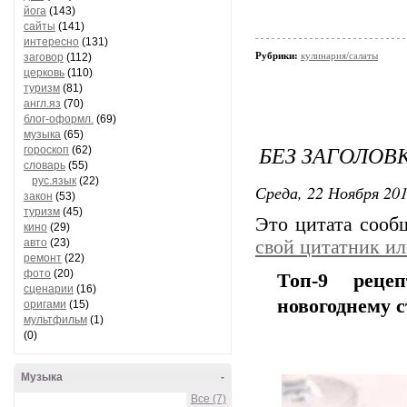
йога
(143)
сайты
(141)
интересно
(131)
Рубрики:
кулинария/салаты
заговор
(112)
церковь
(110)
туризм
(81)
англ.яз
(70)
блог-оформл.
(69)
музыка
(65)
БЕЗ ЗАГОЛОВ
гороскоп
(62)
словарь
(55)
рус.язык
(22)
Среда, 22 Ноября 201
закон
(53)
туризм
(45)
Это цитата соо
кино
(29)
авто
(23)
свой цитатник и
ремонт
(22)
фото
(20)
Топ-9 реце
сценарии
(16)
новогоднему с
оригами
(15)
мультфильм
(1)
(0)
Музыка
-
Все (7)