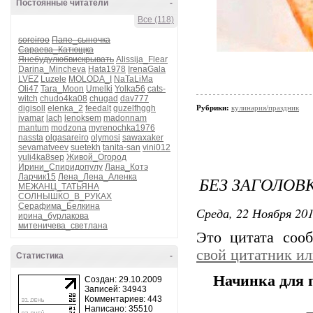
Постоянные читатели
-
Все (118)
soreiroo
Папе_сыночка
Сараева_Катющка
Янебудулюбвискрывать
Alissija_Flear
Darina_Mincheva
Hata1978
IrenaGala
LVEZ
Luzele
MOLODA_I
NaTaLiMa
Oli47
Tara_Moon
Umelki
Yolka56
cats-
witch
chudo4ka08
chugad
dav777
digisoll
elenka_2
feedalt
guzelfhggh
Рубрики:
кулинария/праздник
ivamar
lach
lenoksem
madonnam
mantum
modzona
myrenochka1976
nassta
olgasareiro
olymosi
sawaxaker
sevamatveev
suetekh
tanita-san
vini012
yuli4ka8sep
Живой_Огород
Ирини_Спиридопулу
Лана_Котэ
Ларчик15
Лена_Лена_Аленка
БЕЗ ЗАГОЛОВ
МЕЖАНЦ_ТАТЬЯНА
СОЛНЫШКО_В_РУКАХ
Серафима_Белкина
Среда, 22 Ноября 201
ирина_бурлакова
митеничева_светлана
Это цитата со
свой цитатник и
Статистика
-
Начинка для 
Создан: 29.10.2009
Записей: 34943
Комментариев: 443
Написано: 35510