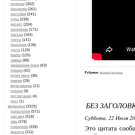
печенье
(302)
бродилка
(261)
настойки
(241)
супы
(239)
десерт
(204)
запеканка
(171)
пасъха
(164)
торты
(141)
праздник
(138)
тесто
(129)
фарш
(125)
лаваш
(88)
украшение блюд
(63)
горшок
(42)
Рубрики:
вязание/малыши
рулет мясн
(36)
пикник
(29)
мультиварка
(12)
специи
(9)
дет.питание
(4)
пост
(1)
БЕЗ ЗАГОЛОВ
медицина
(3325)
психология
(571)
Суббота, 22 Июля 20
нар.мед
(518)
лфк
(379)
очищение
(339)
Это цитата соо
красота
(311)