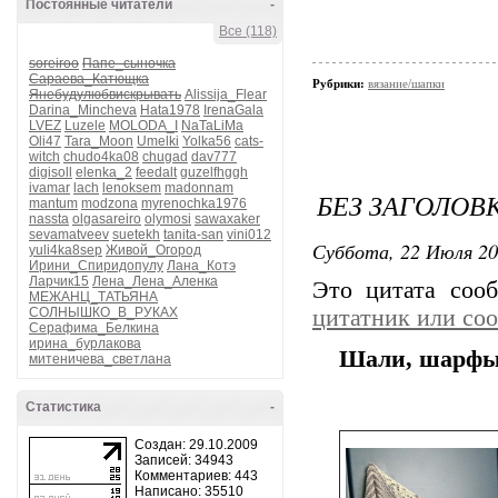
Постоянные читатели
-
Все (118)
soreiroo
Папе_сыночка
Сараева_Катющка
Рубрики:
вязание/шапки
Янебудулюбвискрывать
Alissija_Flear
Darina_Mincheva
Hata1978
IrenaGala
LVEZ
Luzele
MOLODA_I
NaTaLiMa
Oli47
Tara_Moon
Umelki
Yolka56
cats-
witch
chudo4ka08
chugad
dav777
digisoll
elenka_2
feedalt
guzelfhggh
ivamar
lach
lenoksem
madonnam
БЕЗ ЗАГОЛОВ
mantum
modzona
myrenochka1976
nassta
olgasareiro
olymosi
sawaxaker
sevamatveev
suetekh
tanita-san
vini012
Суббота, 22 Июля 20
yuli4ka8sep
Живой_Огород
Ирини_Спиридопулу
Лана_Котэ
Ларчик15
Лена_Лена_Аленка
Это цитата со
МЕЖАНЦ_ТАТЬЯНА
СОЛНЫШКО_В_РУКАХ
цитатник или со
Серафима_Белкина
ирина_бурлакова
Шали, шарфы
митеничева_светлана
Статистика
-
Создан: 29.10.2009
Записей: 34943
Комментариев: 443
Написано: 35510