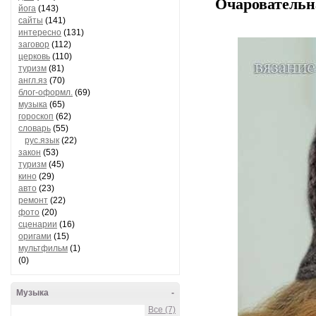
Очаровател
йога
(143)
сайты
(141)
интересно
(131)
заговор
(112)
церковь
(110)
туризм
(81)
англ.яз
(70)
блог-оформл.
(69)
музыка
(65)
гороскоп
(62)
словарь
(55)
рус.язык
(22)
закон
(53)
туризм
(45)
кино
(29)
авто
(23)
ремонт
(22)
фото
(20)
сценарии
(16)
оригами
(15)
мультфильм
(1)
(0)
Музыка
-
Все (7)