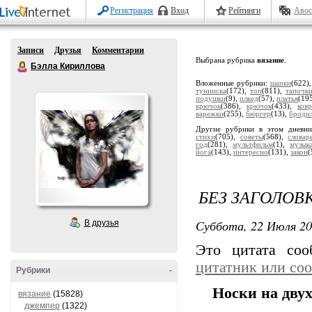
Регистрация
Вход
Рейтинги
Авос
Записи
Друзья
Комментарии
Выбрана рубрика
вязание
.
Бэлла Кириллова
Вложенные рубрики:
шапки
(622)
тунииска
(172),
топ
(811),
тапочк
подушки
(9),
плкед
(57),
платья
(19
крючок
(386),
крючок
(433),
ков
варежки
(255),
бюргер
(13),
броди
Другие рубрики в этом дневн
стихи
(705),
советы
(568),
словар
год
(281),
мультфильм
(1),
музык
йога
(143),
интересно
(131),
закон
(
БЕЗ ЗАГОЛОВ
Суббота, 22 Июля 20
В друзья
Это цитата со
цитатник или со
Рубрики
-
Носки на двух
вязание
(15828)
джемпер
(1322)