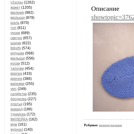
у3зоры
(1262)
Описание
жакет
(1205)
мальчик
(982)
showtopic=376
малыши
(879)
шаль
(870)
топ
(811)
уроки
(689)
свитер
(657)
шапки
(622)
ltdjxrfv
(574)
игрушки
(568)
малыши
(556)
носки
(512)
тапочки
(454)
крючок
(433)
крючок
(386)
варежки
(255)
уют
(249)
салфетки
(235)
бродилка
(227)
платья
(195)
жакард
(186)
тунииска
(172)
ФИЛЕЙКА
(162)
муж
(161)
Рубрики:
вязание/малыши
журнал
(140)