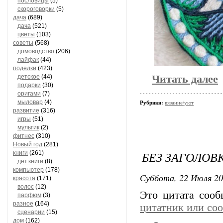
пословицы
(5)
скороговорки
(5)
дача
(689)
дача
(521)
цветы
(103)
советы
(568)
домоводство
(206)
лайфак
(44)
поделки
(423)
детское
(44)
Читать далее
подарки
(30)
оригами
(7)
мыловар
(4)
Рубрики:
вязание/уют
развитие
(316)
игры
(51)
мультик
(2)
фитнес
(310)
Новый год
(281)
БЕЗ ЗАГОЛОВ
книги
(261)
дет.книги
(8)
компьютер
(178)
Суббота, 22 Июля 20
красота
(171)
волос
(12)
Это цитата соо
парфюм
(3)
разное
(164)
цитатник или со
сценарии
(15)
дом
(162)