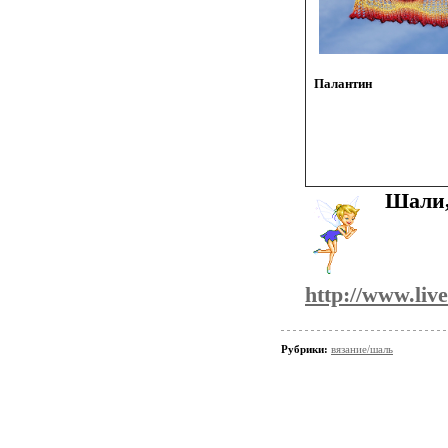
Палантин
Шали,
http://www.liv
Рубрики:
вязание/шаль