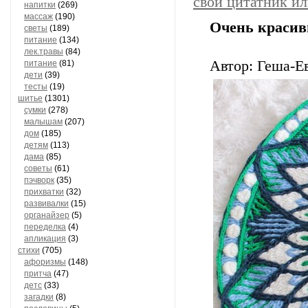
свой цитатник и
напитки
(269)
массаж
(190)
Очень красив
светы
(189)
питание
(134)
лек.травы
(84)
Автор: Геша-
питание
(81)
дети
(39)
тесты
(19)
шитье
(1301)
сумки
(278)
малышам
(207)
дом
(185)
детям
(113)
дама
(85)
советы
(61)
пэчворк
(35)
прихватки
(32)
развивалки
(15)
органайзер
(5)
переделка
(4)
апликация
(3)
стихи
(705)
афоризмы
(148)
притча
(47)
детс
(33)
загадки
(8)