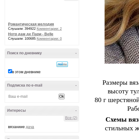
Романтическая мелодия
Слушали: 394922
Комментарии: 2
Нотр дам де Пари - Belle
Слушали: 100685
Комментарии: 0
Поиск по дневнику
-
в этом дневнике
Размеры вяз
Подписка по e-mail
-
высоту тул
80 г шерстяно
Раб
Интересы
-
Все (2)
Схемы
вя
стильных
ж
вязаниие
дача