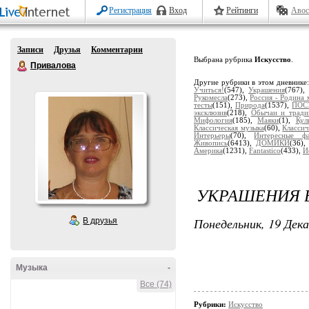
Регистрация
Вход
Рейтинги
Авос
Записи
Друзья
Комментарии
Выбрана рубрика
Искусство
.
Привалова
Другие рубрики в этом дневнике
Учиться!
(547),
Украшения
(767)
Рукомесла
(273),
Россия - Родина 
тесты
(151),
Природа
(1537),
ПОС
эксклюзив
(218),
Обычаи и тради
Мифология
(185),
Маяки
(1),
Кул
Классическая музыка
(60),
Классич
Интерьеры
(70),
Интересные ф
Живопись
(6413),
ДОМИКИ
(36)
Америка
(1231),
Fantastico
(433),
И
УКРАШЕНИЯ 
Понедельник, 19 Дека
В друзья
Музыка
-
Все (74)
Рубрики:
Искусство