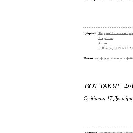
Рубрики:
Фарфор/ Китайский фа
Искусство
Китай
ПОСУДА, СЕРЕБРО, Х
Метки:
фарфор
к чаю
кофей
ВОТ ТАКИЕ Ф
Суббота, 17 Декабря 
Рубрики:
Украшения/Милые вещ