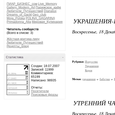
ПИАР_БИЗНЕС_сом
Live_Memory
Gallery_Modern_Art
Парижское_кафе
Любители_Путешествий
Dianalux
Dreams_of_Gackt
Geo_club
Moja_Polska
POLINA_GAGARINA
УКРАШЕНИЯ-
Primadonna_Alla
Мировая_Кулинария
Читатель сообществ
Воскресенье, 18 Дека
(Всего в списке: 3)
Жёсткая-критика-лиру
Любители_Путешествий
Рецепты_блюд
Статистика
-
Рубрики:
Искусство
Создан: 18.07.2007
Украшения
Записей: 11999
Корея
Комментариев:
65199
Метки:
украшения
бабочки
Написано: 98935
Отчеты:
Посетители
Поисковые фразы
УТРЕННИЙ ЧА
Воскресенье, 18 Дека