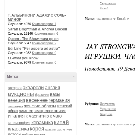
Украшения
Китай
Т. АЛЬБИНОНИ АДАЖИО СОЛЬ-
Метки:
украшения
Китай
МИНОР
Слушали: 4070
Комментарии: 7
Sarah Brightman & Andrea Bocelli
Слушали: 18146
Комментарии: 6
Queen - The Show must go on
Слушали: 5347
Комментарии: 2
JAY STRONGW
Edi Line "Per aspera ad astra"
Слушали: 4032
Комментарии: 0
ИГРУШКИ. ЧАС
t.i.-what you know
Слушали: 9679
Комментарии: 0
Понедельник, 19 Дека
Метки
-
акварели
англия
австрия
аукционы
вазы
бразилия
весеннее
венеция
германия
Рубрики:
Искусство
женские образы
женский
голландия
Украшения
зимнее
импрессионизм
образ
Америка
италия
к чаепитию
к чаю
китай
керамика
каллиграфия
Метки:
украшения
елочные иг
корея
классика
летнее
красавицы
лотосы
москва
мейсен