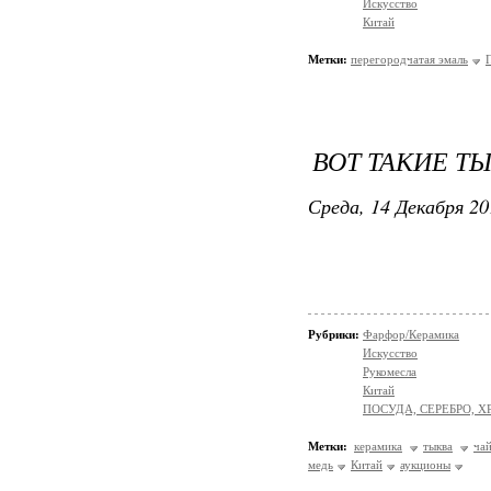
Искусство
Китай
Метки:
перегородчатая эмаль
ВОТ ТАКИЕ ТЫ
Среда, 14 Декабря 20
Рубрики:
Фарфор/Керамика
Искусство
Рукомесла
Китай
ПОСУДА, СЕРЕБРО, Х
Метки:
керамика
тыква
ча
медь
Китай
аукционы