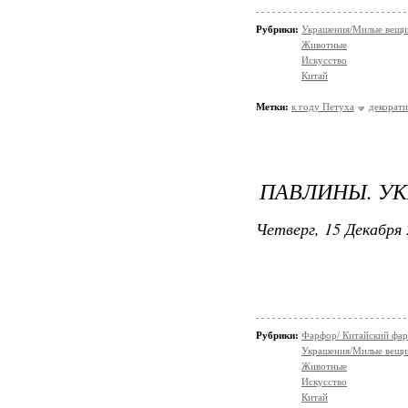
Рубрики:
Украшения/Милые вещ
Животные
Искусство
Китай
Метки:
к году Петуха
декорати
ПАВЛИНЫ. УК
Четверг, 15 Декабря 
Рубрики:
Фарфор/ Китайский фа
Украшения/Милые вещ
Животные
Искусство
Китай