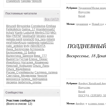
старик500
тарома
Чероля
Рубрики:
Украшения/Милые вещ
Искусство
Постоянные читатели
-
Китай
Все (1472)
Метки:
украшения
Новый год
Biruza9
Biryusinka
Constaviva
Emiliaa
Feliksfelicis
Galina_17
Hranitelnisa62
IrchaV
Kanfo
Ludusyk
Merlin1703
MiG-
May
PKFNF
Vasilisa59
Veralex
auwa
gekata-panti
ionela30
lira_lara
milami
mrsFridayKruzo
naldegda
natali2311
ПОЛДНЕВНЫЙ
nato_antidze
teyty
АВАЛЕНТА
Анна_Белоусова
Астронель
Белоснежка_11
Бийск
Воскресенье, 18 Дека
Валентина_Шиенок
Вика_777
Вьюгитта
Густав
Елена_Ориас
ИнкоКросс
Наталия_Кравченко
Николай_Кофырин
Ольга_Ланц
Ольга_Фадейкина
Расим_Сулейманлы
Салдина_галина
Светлана_Медведева
Чероля
веронесса
галина_любушкина
лескира
любитель_оперы
Рубрики:
Фарфор/ Китайский фа
Искусство
Китай
Сообщества
-
ПОСУДА, СЕРЕБРО, Х
Участник сообществ
Метки:
фарфор
в синих тонах
(Всего в списке: 12)