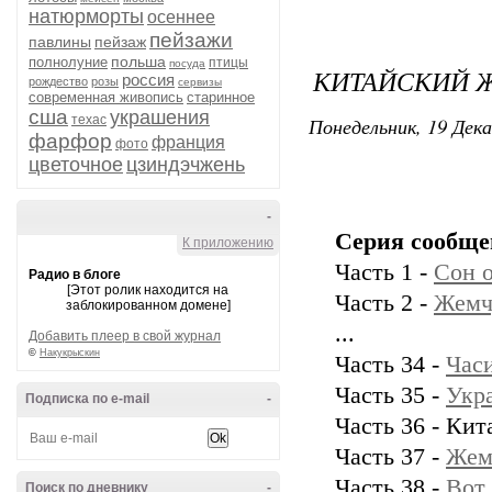
натюрморты
осеннее
пейзажи
павлины
пейзаж
польша
полнолуние
птицы
посуда
КИТАЙСКИЙ 
россия
рождество
розы
сервизы
современная живопись
старинное
сша
украшения
техас
Понедельник, 19 Дека
фарфор
франция
фото
цветочное
цзиндэчжень
-
Серия сообще
К приложению
Часть 1 -
Сон 
Радио в блоге
[Этот ролик находится на
Часть 2 -
Жемч
заблокированном домене]
...
Добавить плеер в свой журнал
©
Накукрыскин
Часть 34 -
Часи
Часть 35 -
Укр
Подписка по e-mail
-
Часть 36 - Ки
Часть 37 -
Жем
Часть 38 -
Вот 
Поиск по дневнику
-