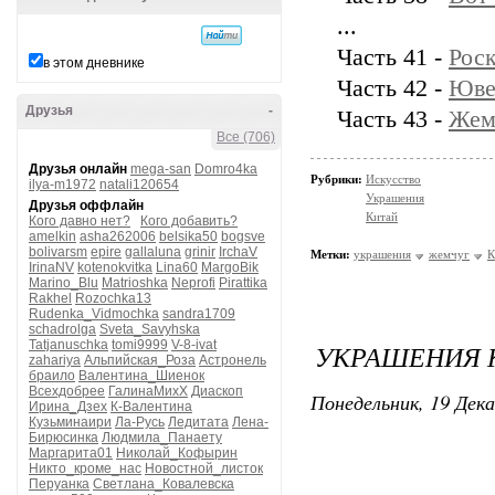
...
Часть 41 -
Рос
в этом дневнике
Часть 42 -
Юве
Друзья
-
Часть 43 -
Жем
Все (706)
Друзья онлайн
mega-san
Domro4ka
Рубрики:
Искусство
ilya-m1972
natali120654
Украшения
Друзья оффлайн
Китай
Кого давно нет?
Кого добавить?
amelkin
asha262006
belsika50
bogsve
bolivarsm
epire
gallaluna
grinir
IrchaV
Метки:
украшения
жемчуг
К
IrinaNV
kotenokvitka
Lina60
MargoBik
Marino_Blu
Matrioshka
Neprofi
Pirattika
Rakhel
Rozochka13
Rudenka_Vidmochka
sandra1709
schadrolga
Sveta_Savyhska
Tatjanuschka
tomi9999
V-8-ivat
УКРАШЕНИЯ К
zahariya
Альпийская_Роза
Астронель
браило
Валентина_Шиенок
Всехдобрее
ГалинаМихХ
Диаскоп
Понедельник, 19 Дека
Ирина_Дзех
К-Валентина
Кузьминаири
Ла-Русь
Ледитата
Лена-
Бирюсинка
Людмила_Панаету
Маргарита01
Николай_Кофырин
Никто_кроме_нас
Новостной_листок
Перуанка
Светлана_Ковалевска