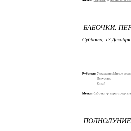
Метки:
петушок
роспись по эм
БАБОЧКИ. ПЕ
Суббота, 17 Декабря 
Рубрики:
Украшения/Милые вещ
Искусство
Китай
Метки:
бабочки
перегородчата
ПОЛНОЛУНИЕ