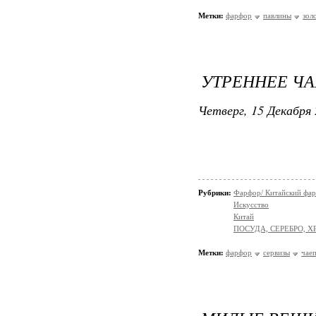
Метки:
фарфор
павлины
зол
УТРЕННЕЕ Ч
Четверг, 15 Декабря 
Рубрики:
Фарфор/ Китайский фа
Искусство
Китай
ПОСУДА, СЕРЕБРО, Х
Метки:
фарфор
сервизы
чае