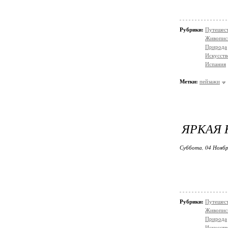
Рубрики:
Путешес
Живопис
Природа
Искусств
Испания
Метки:
пейзажи
ЯРКАЯ 
Суббота, 04 Ноябр
Рубрики:
Путешес
Живопис
Природа
Искусств