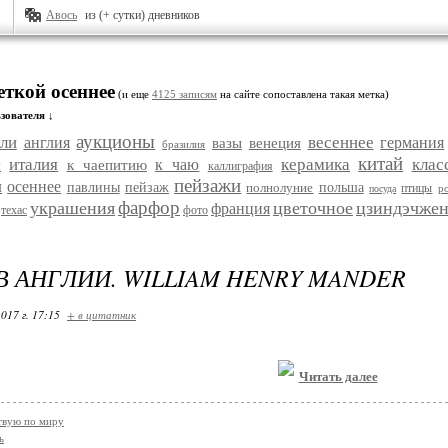
Авось
из (+ сутки) дневников
еткой осеннее
(и еще
4125 записям
на сайте сопоставлена такая метка)
зователя ↓
аукционы
ели
весеннее
англия
германия
вазы
венеция
бразилия
китай
италия
керамика
клас
к чаю
к чаепитию
м
каллиграфия
пейзажи
ы
осеннее
павлины
пейзаж
полнолуние
польша
птицы
р
посуда
фарфор
украшения
цветочное
цзиндэчжен
франция
техас
фото
В АНГЛИИ. WILLIAM HENRY MANDER
017 г. 17:15
+ в цитатник
Читать далее
твую по миру
ь