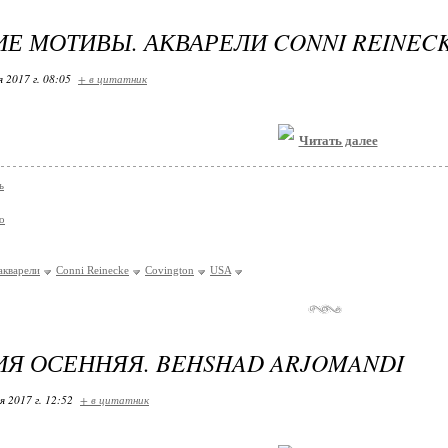
Е МОТИВЫ. АКВАРЕЛИ CONNI REINEC
я 2017 г. 08:05
+ в цитатник
Читать далее
ь
о
акварели
Conni Reinecke
Covington
USA
Я ОСЕННЯЯ. BEHSHAD ARJOMANDI
я 2017 г. 12:52
+ в цитатник