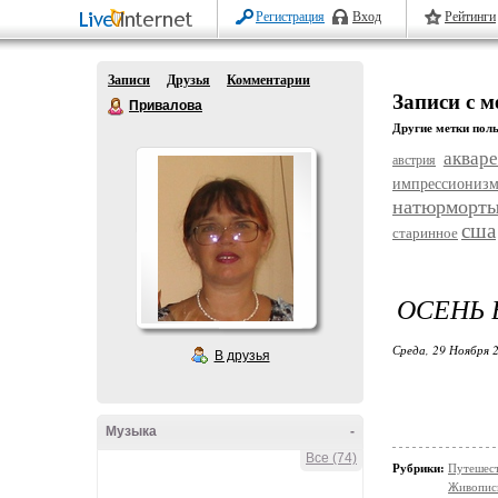
Регистрация
Вход
Рейтинги
Записи
Друзья
Комментарии
Записи с м
Привалова
Другие метки поль
аквар
австрия
импрессиониз
натюрморт
сша
старинное
ОСЕНЬ 
Среда, 29 Ноября 2
В друзья
Музыка
-
Все (74)
Рубрики:
Путешес
Живопис