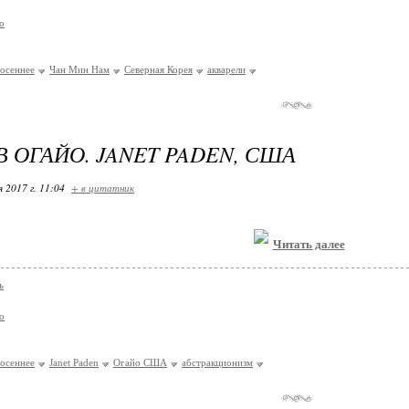
о
осеннее
Чан Мин Нам
Северная Корея
акварели
В ОГАЙО. JANET PADEN, США
я 2017 г. 11:04
+ в цитатник
Читать далее
ь
о
осеннее
Janet Paden
Огайо США
абстракционизм