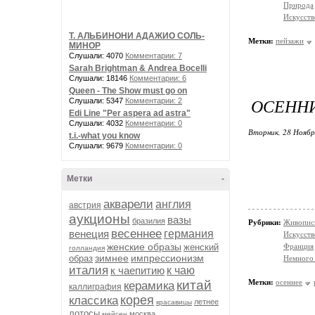
Природа
Искусств
Т. АЛЬБИНОНИ АДАЖИО СОЛЬ-
Метки:
пейзажи
МИНОР
Слушали: 4070
Комментарии: 7
Sarah Brightman & Andrea Bocelli
Слушали: 18146
Комментарии: 6
Queen - The Show must go on
ОСЕННИ
Слушали: 5347
Комментарии: 2
Edi Line "Per aspera ad astra"
Слушали: 4032
Комментарии: 0
Вторник, 28 Ноябр
t.i.-what you know
Слушали: 9679
Комментарии: 0
Метки
-
акварели
англия
австрия
аукционы
вазы
бразилия
Рубрики:
Живопис
весеннее
венеция
германия
Искусств
женские образы
женский
Франция
голландия
зимнее
импрессионизм
образ
Немного 
италия
к чаепитию
к чаю
китай
Метки:
осеннее
керамика
каллиграфия
корея
классика
летнее
красавицы
лотосы
москва
мейсен