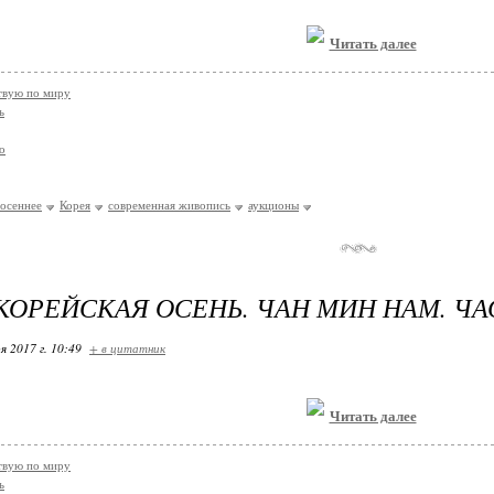
Читать далее
твую по миру
ь
о
осеннее
Корея
современная живопись
аукционы
КОРЕЙСКАЯ ОСЕНЬ. ЧАН МИН НАМ. ЧАС
я 2017 г. 10:49
+ в цитатник
Читать далее
твую по миру
ь