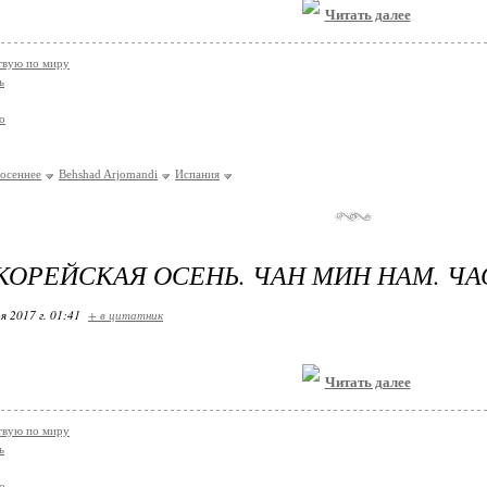
Читать далее
твую по миру
ь
о
осеннее
Behshad Arjomandi
Испания
КОРЕЙСКАЯ ОСЕНЬ. ЧАН МИН НАМ. ЧАС
я 2017 г. 01:41
+ в цитатник
Читать далее
твую по миру
ь
о