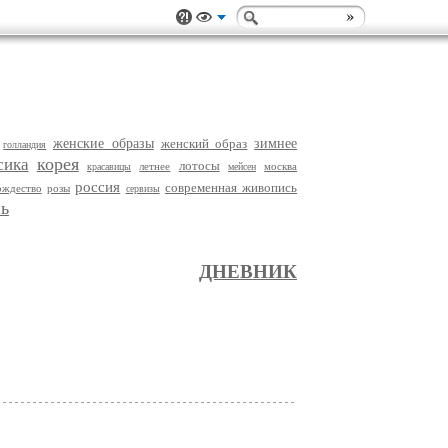
женские образы
женский образ
зимнее
голландия
корея
сика
лотосы
летнее
москва
красавицы
мейсен
россия
современная живопись
ождество
розы
сервизы
ь
ДНЕВНИК