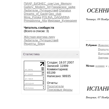
ПИАР_БИЗНЕС_сом
Live_Memory
Gallery_Modern_Art
Парижское_кафе
ОСЕННИ
Любители_Путешествий
Dianalux
Dreams_of_Gackt
Geo_club
Moja_Polska
POLINA_GAGARINA
Четверг, 09 Ноябр
Primadonna_Alla
Мировая_Кулинария
Читатель сообществ
(Всего в списке: 3)
Жёсткая-критика-лиру
Любители_Путешествий
Рецепты_блюд
Рубрики:
Живопис
Природа
Искусств
Статистика
-
Америка
Создан: 18.07.2007
Записей: 11999
Метки:
осеннее
Комментариев:
65199
Написано: 98935
Отчеты:
ИСПАНИ
Посетители
Поисковые фразы
Вторник, 07 Ноябр