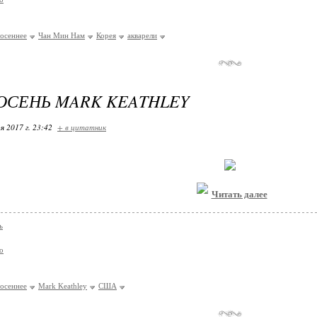
осеннее
Чан Мин Нам
Корея
акварели
ОСЕНЬ MARK KEATHLEY
я 2017 г. 23:42
+ в цитатник
Читать далее
ь
о
осеннее
Mark Keathley
США