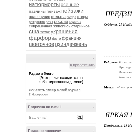
натюрморты
осеннее
пейзажи
ПРЕДЗИ
павлины
пейзаж
польша
полнолуние
птицы
посуда
россия
рождество
розы
сервизы
Суббота, 25 Ноябр
современная живопись
старинное
сша
украшения
техас
фарфор
франция
фото
цветочное
цзиндэчжень
-
Рубрики:
Живопис
К приложению
Природа
Искусств
Радио в блоге
Америка
[Этот ролик находится на
заблокированном домене]
Метки:
пейзаж
о
Добавить плеер в свой журнал
©
Накукрыскин
Подписка по e-mail
-
ЯРКАЯ 
Понедельник, 13 Но
Поиск по дневнику
-