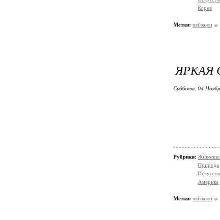
Корея
Метки:
пейзажи
ЯРКАЯ 
Суббота, 04 Ноябр
Рубрики:
Живопис
Природа
Искусств
Америка
Метки:
пейзажи