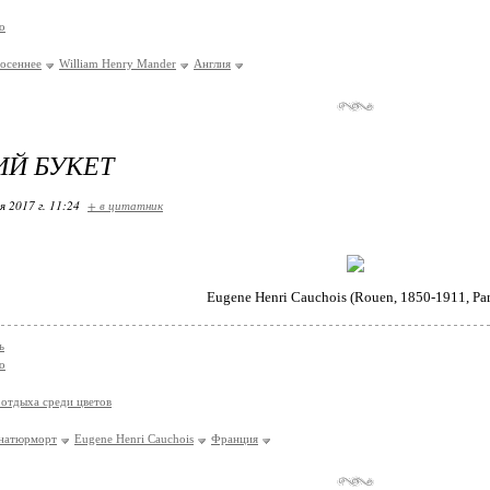
о
осеннее
William Henry Mander
Англия
Й БУКЕТ
я 2017 г. 11:24
+ в цитатник
Eugene Henri Cauchois (Rouen, 1850-1911, Par
ь
о
отдыха среди цветов
натюрморт
Eugene Henri Cauchois
Франция