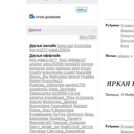
в этом дневнике
Рубрики:
Путешес
Друзья
-
Живопис
Природа
Все (706)
Искусств
Друзья онлайн
mega-san
Domro4ka
Корея
ilya-m1972
natali120654
Друзья оффлайн
Метки:
пейзажи
Кого давно нет?
Кого добавить?
amelkin
asha262006
belsika50
bogsve
bolivarsm
epire
gallaluna
grinir
IrchaV
IrinaNV
kotenokvitka
Lina60
MargoBik
Marino_Blu
Matrioshka
Neprofi
Pirattika
ЯРКАЯ 
Rakhel
Rozochka13
Rudenka_Vidmochka
sandra1709
schadrolga
Sveta_Savyhska
Tatjanuschka
tomi9999
V-8-ivat
Пятница, 10 Ноябр
zahariya
Альпийская_Роза
Астронель
браило
Валентина_Шиенок
Всехдобрее
ГалинаМихХ
Диаскоп
Ирина_Дзех
К-Валентина
Кузьминаири
Ла-Русь
Ледитата
Лена-
Бирюсинка
Людмила_Панаету
Маргарита01
Николай_Кофырин
Рубрики:
Путешес
Никто_кроме_нас
Новостной_листок
Перуанка
Светлана_Ковалевска
Живопис