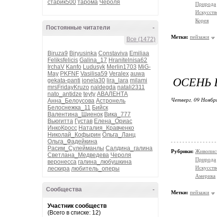
старик500
тарома
Чероля
Природа
Искусств
Корея
Постоянные читатели
-
Метки:
пейзажи
Все (1472)
Biruza9
Biryusinka
Constaviva
Emiliaa
Feliksfelicis
Galina_17
Hranitelnisa62
IrchaV
Kanfo
Ludusyk
Merlin1703
MiG-
May
PKFNF
Vasilisa59
Veralex
auwa
ОСЕНЬ 
gekata-panti
ionela30
lira_lara
milami
mrsFridayKruzo
naldegda
natali2311
nato_antidze
teyty
АВАЛЕНТА
Четверг, 09 Ноябр
Анна_Белоусова
Астронель
Белоснежка_11
Бийск
Валентина_Шиенок
Вика_777
Вьюгитта
Густав
Елена_Ориас
ИнкоКросс
Наталия_Кравченко
Николай_Кофырин
Ольга_Ланц
Ольга_Фадейкина
Расим_Сулейманлы
Салдина_галина
Рубрики:
Живопис
Светлана_Медведева
Чероля
Природа
веронесса
галина_любушкина
Искусств
лескира
любитель_оперы
Америка
Сообщества
-
Метки:
пейзажи
Участник сообществ
(Всего в списке: 12)