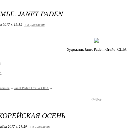
МЬЕ. JANET PADEN
я 2017 г. 12:58
+ в цитатник
Художник Janet Paden, Огайо, США
ь
о
сеннее
Janet Paden Огайо США
КОРЕЙСКАЯ ОСЕНЬ
ября 2017 г. 21:29
+ в цитатник