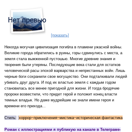
[показать]
Некогда могучая цивилизация погибла в пламени ужасной войны. 
Великие города обратились в руины, горы сдвинулись с места, а 
земля стала выжженной пустошью. Многие древние знания и 
творения были утеряны. Последующие века стали для остатков 
человеческой расы эпохой варварства и непрестанных войн. Лишь 
черные боги сохранили свое могущество. Они подталкивали людей 
убивать друг друга. И под их властью земля с каждым годом 
становилась все менее пригодной для жизни. И тогда бродячие 
пророки возвестили, что придет герой и положит конец власти 
темных владык. Но даже мудрейшие не знали имени героя и 
времени его прихода...
Стиль:
хоррор~приключения~мистика~историческая фантастика
Роман c иллюстрациями я публикую на канале в Телеграме-