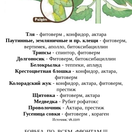
- фитоверм , конфидор, актара
Тля
- фитоверм,
Паутинные, земляничные и пр. клещи
вертимек, аполло, битоксибациллин
- спинтор, фитоверм
Трипсы
- Фитоверм, битоксибациллин
Долгоносик
- теппеки, аплауд
Белокрылка
- конфидор, актара,
Крестоцветная блошка
фитоверм
- конфидор, актара, фитоверм,
Колорадский жук
престиж
- фитоверм, актара
Щитовка
- Рубит рофатокс
Медведка
- Актара, престиж
Проволочник
- фитоверм , кораген
Гусеница совки
Источник: vk.com
БОРЬБА ПО ВСЕМ ФРОНТАМ !!!