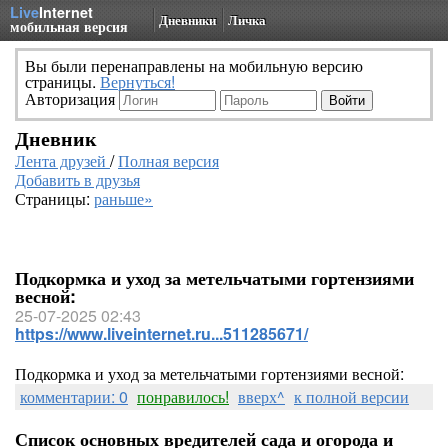
Live
Internet
Дневники
Личка
мобильная версия
Вы были перенаправлены на мобильную версию
страницы.
Вернуться!
Авторизация
Дневник
Лента друзей
/
Полная версия
Добавить в друзья
Страницы:
раньше»
Подкормка и уход за метельчатыми гортензиями
весной:
25-07-2025 02:43
https://www.liveinternet.ru...511285671/
Подкормка и уход за метельчатыми гортензиями весной:
комментарии: 0
понравилось!
вверх^
к полной версии
Список основных вредителей сада и огорода и