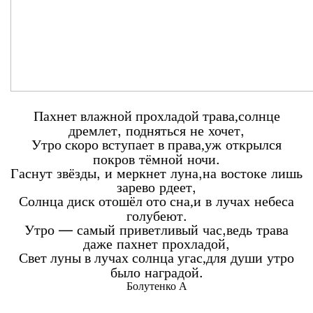
олнце
Пахнет влажной прохладой трава,с
дремлет, подняться не хочет,
ж открылся
Утро скоро вступает в права,у
покров тёмной ночи.
Гаснут звёзды, и меркнет луна,н
а востоке лишь
зарево рдеет,
в лучах небеса
Солнца диск отошёл ото сна,и
голубеют.
Утро — самый приветливый час,в
едь трава
даже пахнет прохладой,
ля души утро
Свет луны в лучах солнца угас,д
было наградой.
Болутенко А