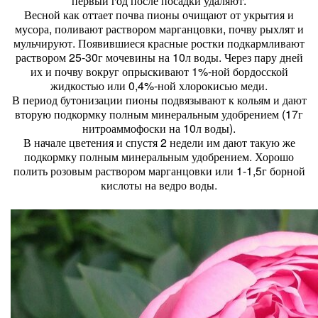
первый год после посадки удаляют.
Весной как оттает почва пионы очищают от укрытия и
мусора, поливают раствором марганцовки, почву рыхлят и
мульчируют. Появившиеся красные ростки подкармливают
раствором 25-30г мочевины на 10л воды. Через пару дней
их и почву вокруг опрыскивают 1%-ной бордосской
жидкостью или 0,4%-ной хлорокисью меди.
В период бутонизации пионы подвязывают к кольям и дают
вторую подкормку полным минеральным удобрением (17г
нитроаммофоски на 10л воды).
В начале цветения и спустя 2 недели им дают такую же
подкормку полным минеральным удобрением. Хорошо
полить розовым раствором марганцовки или 1-1,5г борной
кислоты на ведро воды.