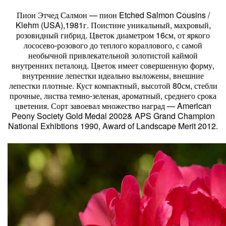
Пион Этчед Салмон — пион Etched Salmon Cousins /
Klehm (USA),1981г. Поистине уникальный, махровый,
розовидный гибрид. Цветок диаметром 16см, от яркого
лососево-розового до теплого кораллового, с самой
необычной привлекательной золотистой каймой
внутренних петалоид. Цветок имеет совершенную форму,
внутренние лепестки идеально выложены, внешние
лепестки плотные. Куст компактный, высотой 80см, стебли
прочные, листва темно-зеленая, ароматный, среднего срока
цветения. Сорт завоевал множество наград — American
Peony Society Gold Medal 2002& APS Grand Champion
National Exhibtions 1990, Award of Landscape Merit 2012.