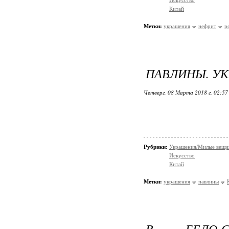
Искусство
Китай
Метки:
украшения
нефрит
р
ПАВЛИНЫ. УК
Четверг, 08 Марта 2018 г. 02:5
Рубрики:
Украшения/Милые вещ
Искусство
Китай
Метки:
украшения
павлины
В БЕЛО-С