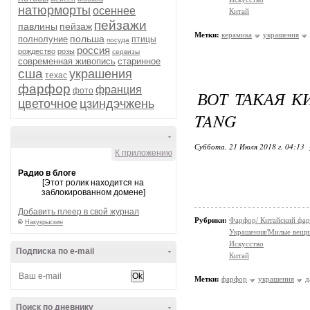
натюрморты
осеннее
Китай
пейзажи
павлины
пейзаж
Метки:
керамика
украшения
польша
полнолуние
птицы
посуда
россия
рождество
розы
сервизы
современная живопись
старинное
сша
украшения
техас
фарфор
франция
фото
ВОТ ТАКАЯ К
цветочное
цзиндэчжень
TANG
-
Суббота, 21 Июля 2018 г. 04:13
К приложению
Радио в блоге
[Этот ролик находится на
заблокированном домене]
Добавить плеер в свой журнал
Рубрики:
Фарфор/ Китайский фа
©
Накукрыскин
Украшения/Милые вещ
Искусство
Подписка по e-mail
-
Китай
Метки:
фарфор
украшения
д
Поиск по дневнику
-