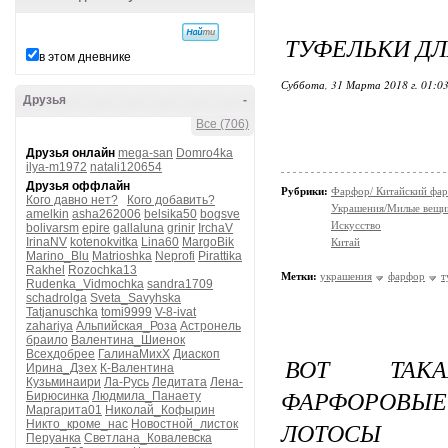
ТУФЕЛЬКИ Д
в этом дневнике
Суббота, 31 Марта 2018 г. 01:0
Друзья
-
Все (706)
Друзья онлайн
mega-san
Domro4ka
ilya-m1972
natali120654
Друзья оффлайн
Рубрики:
Фарфор/ Китайский фа
Кого давно нет?
Кого добавить?
Украшения/Милые вещ
amelkin
asha262006
belsika50
bogsve
Искусство
bolivarsm
epire
gallaluna
grinir
IrchaV
IrinaNV
kotenokvitka
Lina60
MargoBik
Китай
Marino_Blu
Matrioshka
Neprofi
Pirattika
Rakhel
Rozochka13
Метки:
украшения
фарфор
т
Rudenka_Vidmochka
sandra1709
schadrolga
Sveta_Savyhska
Tatjanuschka
tomi9999
V-8-ivat
zahariya
Альпийская_Роза
Астронель
браило
Валентина_Шиенок
Всехдобрее
ГалинаМихХ
Диаскоп
ВОТ ТАКА
Ирина_Дзех
К-Валентина
Кузьминаири
Ла-Русь
Ледитата
Лена-
ФАРФОРОВЫЕ 
Бирюсинка
Людмила_Панаету
Маргарита01
Николай_Кофырин
ЛОТОСЫ
Никто_кроме_нас
Новостной_листок
Перуанка
Светлана_Ковалевска