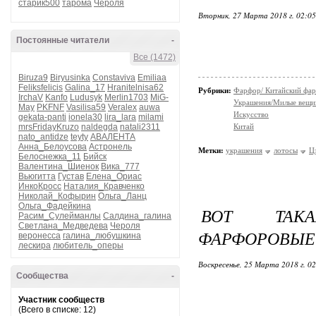
старик500
тарома
Чероля
Вторник, 27 Марта 2018 г. 02:0
Постоянные читатели
-
Все (1472)
Biruza9
Biryusinka
Constaviva
Emiliaa
Feliksfelicis
Galina_17
Hranitelnisa62
Рубрики:
Фарфор/ Китайский фа
IrchaV
Kanfo
Ludusyk
Merlin1703
MiG-
Украшения/Милые вещ
May
PKFNF
Vasilisa59
Veralex
auwa
Искусство
gekata-panti
ionela30
lira_lara
milami
mrsFridayKruzo
naldegda
natali2311
Китай
nato_antidze
teyty
АВАЛЕНТА
Анна_Белоусова
Астронель
Метки:
украшения
лотосы
Ц
Белоснежка_11
Бийск
Валентина_Шиенок
Вика_777
Вьюгитта
Густав
Елена_Ориас
ИнкоКросс
Наталия_Кравченко
Николай_Кофырин
Ольга_Ланц
Ольга_Фадейкина
ВОТ ТАКА
Расим_Сулейманлы
Салдина_галина
Светлана_Медведева
Чероля
ФАРФОРОВЫЕ 
веронесса
галина_любушкина
лескира
любитель_оперы
Воскресенье, 25 Марта 2018 г. 0
Сообщества
-
Участник сообществ
(Всего в списке: 12)