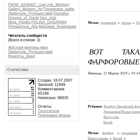
ПИАР_БИЗНЕС_сом
Live_Memory
Gallery_Modern_Art
Парижское_кафе
Любители_Путешествий
Dianalux
Dreams_of_Gackt
Geo_club
Moja_Polska
POLINA_GAGARINA
Метки:
украшения
пионы
Ло
Primadonna_Alla
Мировая_Кулинария
Читатель сообществ
(Всего в списке: 3)
Жёсткая-критика-лиру
ВОТ ТАКА
Любители_Путешествий
Рецепты_блюд
ФАРФОРОВЫЕ 
Статистика
-
Пятница, 23 Марта 2018 г. 03:4
Создан: 18.07.2007
Записей: 11999
Комментариев:
65199
Написано: 98935
Отчеты:
Рубрики:
Фарфор/ Китайский фа
Посетители
Украшения/Милые вещ
Поисковые фразы
Искусство
Китай
Метки:
фарфор
украшения
Цзиндэчжень
Китай