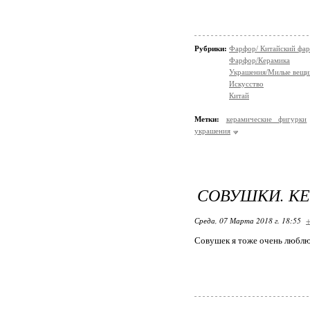
Рубрики:
Фарфор/ Китайский фа
Фарфор/Керамика
Украшения/Милые вещ
Искусство
Китай
Метки:
керамические фигурки
украшения
СОВУШКИ. К
Среда, 07 Марта 2018 г. 18:55
+
Совушек я тоже очень люблю