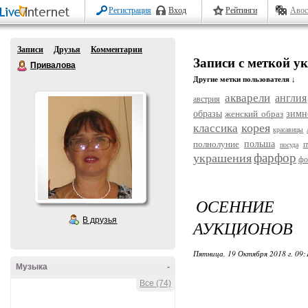
Регистрация
Вход
Рейтинги
Авос
Записи
Друзья
Комментарии
Записи с меткой у
Привалова
Другие метки пользователя ↓
акварели
англия
австрия
образы
женский образ
зимн
корея
классика
красавицы
полнолуние
польша
п
посуда
фарфор
украшения
фо
ОСЕННИЕ 
В друзья
АУКЦИОНОВ
Пятница, 19 Октября 2018 г. 09
Музыка
-
Все (74)