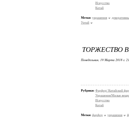
Искусство
Китай
Метки:
украшения
декоративны
Уитай
ТОРЖЕСТВО В
Понедельник, 19 Марта 2018 г. 2
Рубрики:
Фарфор/ Китайский фа
Украшения/Милые вещ
Искусство
Китай
Метки:
фарфор
украшения
ф