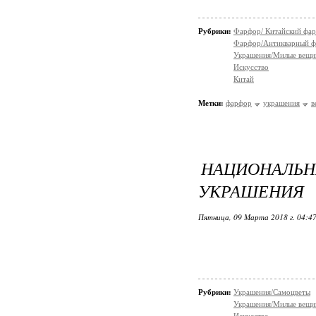
Рубрики:
Фарфор/ Китайский фа
Фарфор/Антикварный 
Украшения/Милые вещ
Искусство
Китай
Метки:
фарфор
украшения
в
НАЦИОНАЛЬ
УКРАШЕНИЯ
Пятница, 09 Марта 2018 г. 04:4
Рубрики:
Украшения/Самоцветы
Украшения/Милые вещ