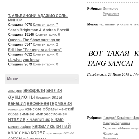
Рубрики:
Искусство
Украшения
Т. АЛЬБИНОНИ АДАЖИО СОЛЬ-
МИНОР
Метки:
украшения
осень
ау
Слушали: 4070
Комментарии: 7
Sarah Brightman & Andrea Bocelli
Слушали: 18146
Комментарии: 6
Queen - The Show must go on
Слушали: 5347
Комментарии: 2
Edi Line "Per aspera ad astra"
ВОТ ТАКАЯ 
Слушали: 4032
Комментарии: 0
t.i.-what you know
TANG SANCAI
Слушали: 9679
Комментарии: 0
Понедельник, 23 Июля 2018 г. 14
Метки
-
акварели
англия
австрия
аукционы
вазы
бразилия
весеннее
венеция
германия
женские образы
женский
голландия
зимнее
импрессионизм
образ
Рубрики:
Фарфор/ Китайский фа
италия
к чаепитию
к чаю
Фарфор/Керамика
китай
керамика
каллиграфия
Украшения/Милые вещ
корея
классика
летнее
красавицы
Животные
лотосы
москва
мейсен
Искусство