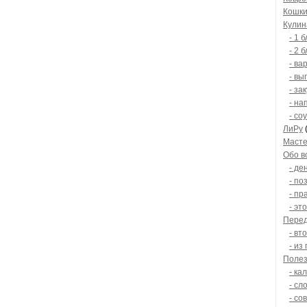
Кошки
Кулин
- 1 
- 2 
- ва
- вы
- за
- на
- со
ЛиРу
Масте
Обо в
- де
- по
- пр
- эт
Перед
- вт
- из
Полез
- ка
- сл
- со