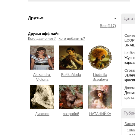
Друзья
-
Цитат
Все (117)
Друзья оффлайн
Свите
Кого давно нет?
Кого добавить?
LOOP
BRAID
Le Bor
Журна
каркас
Cross
Alexandra-
Bo4kaMeda
Liudmila
Замеч
Victoria
Sceglova
краси
Джемп
Джемп
цвета
Рубр
Диаскоп
зверобой
НАТАНИЙКА
Бисер
- вы