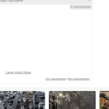
гда под рукой
-
К приложению
Large Visitor Globe
Это приложение
•
Все приложения»