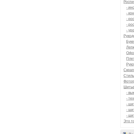
Роспи
- ин
- ко
- ро
- ро
- ур
Рукод
Буке
Леп
Офо
Плет
Рук
Скрап
Стиль
Фото
Шить
- вы
- те
- ши
- ши
- ши
Это то