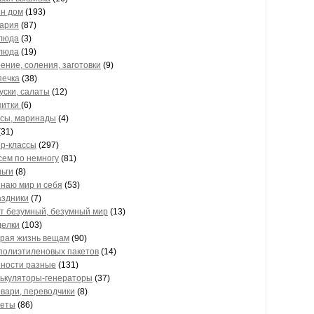
н дом
(193)
ария
(87)
блюда
(3)
блюда
(19)
рение, соления, заготовки
(9)
печка
(38)
куски, салаты
(12)
питки
(6)
усы, маринады
(4)
(31)
р-классы
(297)
сем по немногу
(81)
ньги
(8)
знаю мир и себя
(53)
аздники
(7)
от безумный, безумный мир
(13)
елки
(103)
орая жизнь вещам
(90)
 полиэтиленовых пакетов
(14)
ности разные
(131)
лькуляторы-генераторы
(37)
овари, переводчики
(8)
веты
(86)