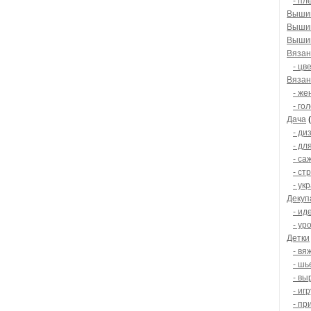
- пл
Вышив
Вышив
Вышив
Вязан
- цв
Вязан
- же
- го
Дача
(
- ди
- дл
- са
- ст
- ук
Декуп
- ид
- ур
Детки
- вя
- шь
- вы
- иг
- пр