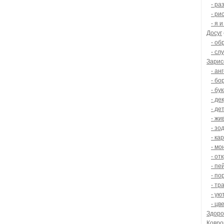
- ра
- ри
- я 
Досуг
- об
- сл
Зарис
- ан
- б
- бу
- де
- де
- жи
- зо
- ка
- мо
- от
- пе
- по
- тр
- у
- цв
Здоро
Ковро