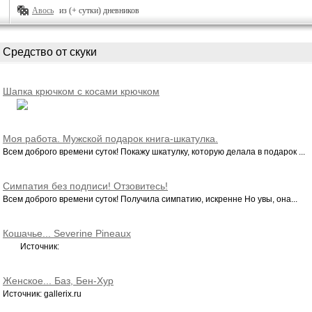
Авось
из (+ сутки) дневников
Средство от скуки
Шапка крючком с косами крючком
Моя работа. Мужской подарок книга-шкатулка.
Всем доброго времени суток! Покажу шкатулку, которую делала в подарок ...
Симпатия без подписи! Отзовитесь!
Всем доброго времени суток! Получила симпатию, искренне Но увы, она...
Кошачье... Severine Pineaux
Источник:
Женское... Баз, Бен-Хур
Источник: gallerix.ru