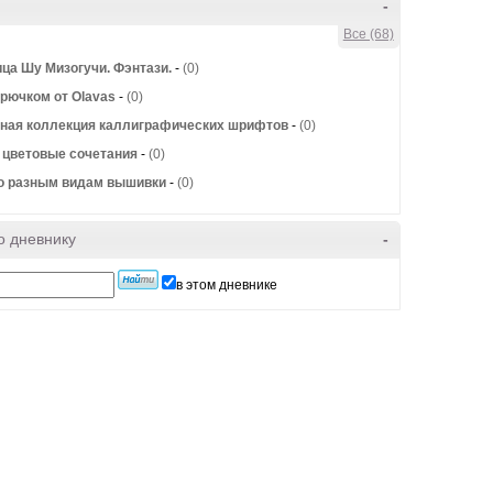
-
Все (68)
ца Шу Мизогучи. Фэнтази.
-
(0)
крючком от Olavas
-
(0)
ная коллекция каллиграфических шрифтов
-
(0)
 цветовые сочетания
-
(0)
о разным видам вышивки
-
(0)
о дневнику
-
в этом дневнике