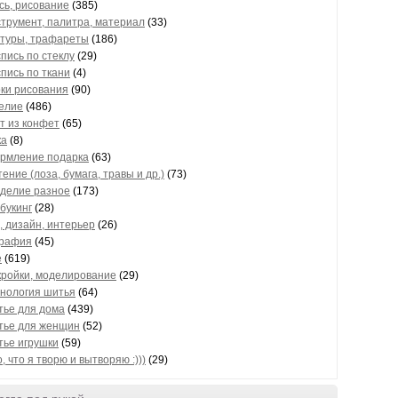
сь, рисование
(385)
струмент, палитра, материал
(33)
нтуры, трафареты
(186)
спись по стеклу
(29)
спись по ткани
(4)
оки рисования
(90)
елие
(486)
т из конфет
(65)
ка
(8)
рмление подарка
(63)
ение (лоза, бумага, травы и др.)
(73)
оделие разное
(173)
букинг
(28)
, дизайн, интерьер
(26)
графия
(45)
е
(619)
кройки, моделирование
(29)
хнология шитья
(64)
тье для дома
(439)
тье для женщин
(52)
тье игрушки
(59)
, что я творю и вытворяю :)))
(29)