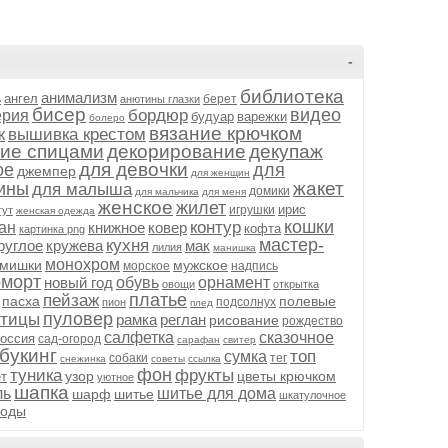
-
библиотека
анимализм
ангел
ь
берет
анютины глазки
бисер
видео
бордюр
ерия
будуар
варежки
болеро
вязание крючком
ж
вышивка крестом
ние спицами
декорирование
декупаж
для девочки
ое
для
джемпер
для женщин
жакет
ины
для малыша
домики
для мальчика
для меня
женское
жилет
ирис
игрушки
гут
женская одежда
кошки
контур
ан
книжное
ковер
кофта
картинка png
мастер-
кухня
руглое
кружева
мак
лилия
манишка
монохром
мишки
мужское
морское
надпись
рморт
новый год
обувь
орнамент
овощи
открытка
платье
пейзаж
пасха
полевые
подсолнух
пион
плед
пуловер
птицы
рамка
реглан
рисование
рождество
салфетка
сказочное
оссия
сад-огород
сарафан
свитер
букинг
топ
сумка
собаки
тег
снежинка
советы
ссылка
фон
туника
фрукты
узор
цветы крючком
т
уютное
шапка
ль
шитье для дома
шарф
шитье
шкатулочное
годы