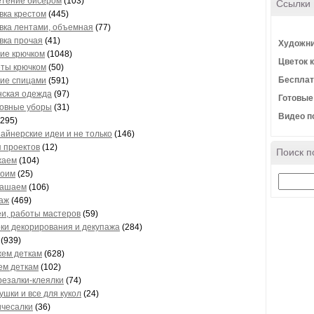
етение бисером
(103)
Ссылки
ка крестом
(445)
ка лентами, объемная
(77)
ка прочая
(41)
Художни
ие крючком
(1048)
Цветок 
еты крючком
(50)
Бесплат
ие спицами
(591)
нская одежда
(97)
Готовые
ловные уборы
(31)
Видео п
295)
зайнерские идеи и не только
(146)
я проектов
(12)
Поиск п
жаем
(104)
роим
(25)
рашаем
(106)
аж
(469)
еи, работы мастеров
(59)
оки декорирования и декупажа
(284)
(939)
жем деткам
(628)
ем деткам
(102)
резалки-клеялки
(74)
рушки и все для кукол
(24)
ичесалки
(36)