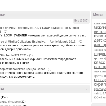
ник
-
Метки
Все (6987)
акварел
бижут
р с плечом - погоном BRAIDY LOOP SWEATER от OTHER
винта
S
-
(0)
вяза
Y_LOOP_SWEATER – модель свитера свободного силуэта с и...
детск
se di Mirtilla Collezione Esclusiva — Aprile/Maggio 2017.
-
(0)
женщ
л посвящен созданию сумок: вязание крючком, обвязка готовых
ов, декор и оригинальн...
ж
жаккард
кардиг
Stitcher №371 2021
-
(1)
к
кролик
ательный английский журнал "CrossStitcher" предлагает
класс
вые проекты вышивки...
натю
ер от испанского бренда Babaa
-
(0)
панама
ер от испанского бренда Babaa Джемпер золотисто-желтого
цветы
 с круглым вырезом горл...
розы
р
скрап
ики
-
трафаре
ша
чай
юбка
я
(157)
шивка бисером
(32)