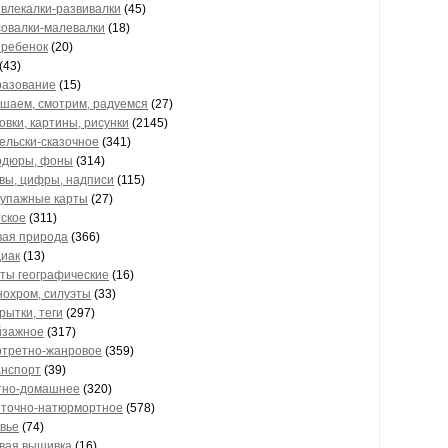
звлекалки-развивалки
(45)
совалки-малевалки
(18)
и ребенок
(20)
(43)
разование
(15)
ушаем, смотрим, радуемся
(27)
овки, картины, рисунки
(2145)
гельски-сказочное
(341)
ордюры, фоны
(314)
квы, цифры, надписи
(115)
купажные карты
(27)
тское
(311)
вая природа
(366)
диак
(13)
рты географические
(16)
нохром, силуэты
(33)
крытки, теги
(297)
йзажное
(317)
ртретно-жанровое
(359)
анспорт
(39)
ютно-домашнее
(320)
еточно-натюрмортное
(578)
вье
(74)
вая вышивка
(16)