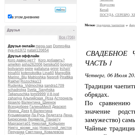
Искусство
Китай
ПОСУДА, СЕРЕБРО, Х
в этом дневнике
Метки:
традиции чаепития
фар
Друзья
-
Все (706)
Друзья онлайн
mega-san
Domro4ka
СВАДЕБНОЕ Ч
ilya-m1972
natali120654
Друзья оффлайн
ЧАСТЬ 1
Кого давно нет?
Кого добавить?
amelkin
asha262006
belsika50
bogsve
bolivarsm
epire
gallaluna
grinir
IrchaV
IrinaNV
kotenokvitka
Lina60
MargoBik
Четверг, 06 Июля 201
Marino_Blu
Matrioshka
Neprofi
Pirattika
Rakhel
Rozochka13
Традиции чаепит
Rudenka_Vidmochka
sandra1709
schadrolga
Sveta_Savyhska
обрядах.
Tatjanuschka
tomi9999
V-8-ivat
zahariya
Альпийская_Роза
Астронель
По сравнению 
браило
Валентина_Шиенок
Всехдобрее
ГалинаМихХ
Диаскоп
значение родс
Ирина_Дзех
К-Валентина
Кузьминаири
Ла-Русь
Ледитата
Лена-
замужество) сам
Бирюсинка
Людмила_Панаету
Маргарита01
Николай_Кофырин
Чайные традиции
Никто_кроме_нас
Новостной_листок
Перуанка
Светлана_Ковалевска