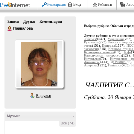
Регистрация
Вход
Рейтинги
Авос
Записи
Друзья
Комментарии
Выбрана рубрика
Обычаи и трад
Привалова
Другие рубрики в этом дневнике
Учиться!
(547),
Украшения
(767)
Рукомесла
(273),
Россия - Родина 
тесты
(151),
Природа
(1537),
ПОС
эксклюзив
(218),
Немного отдыха 
Кулинарная копилка
(61),
Кофе
(
Классическая литература
(129),
Интерьеры
(70),
Интересные ф
Живопись
(6413),
ДОМИКИ
(36)
Америка
(1231),
Fantastico
(433),
И
ЧАЕПИТИЕ С.
Суббота, 20 Января 2
В друзья
Музыка
-
Все (74)