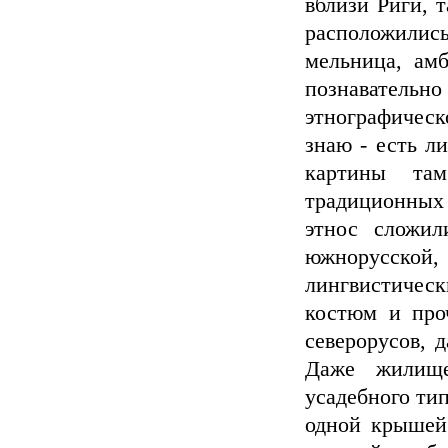
вблизи Риги, 
расположилис
мельница, ам
познавател
этнографическ
знаю - есть ли
картины та
традиционных 
этнос сложил
южнорусско
лингвистическ
костюм и про
северорусов, д
Даже жилище
усадебного тип
одной крышей