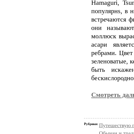
Hamaguri, Tsum
популярнs, в 
встречаются 
они называют
моллюск вырас
асари являет
ребрами. Цвет
зеленоватые, 
быть искаже
бескислородно
Смотреть да
Рубрики:
Путешествую 
Обычаи и тра