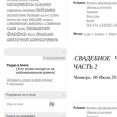
Рубрики:
Фарфор/ Китайский фа
натюрморты
осеннее
Обычаи и традиции
пейзажи
павлины
пейзаж
Чаепитие
польша
полнолуние
птицы
посуда
Искусство
россия
рождество
розы
сервизы
Китай
современная живопись
старинное
ПОСУДА, СЕРЕБРО, Х
сша
украшения
техас
фарфор
франция
Метки:
к чаю
фарфор
Цзинд
фото
цветочное
цзиндэчжень
-
СВАДЕБНОЕ Ч
К приложению
ЧАСТЬ 2
Радио в блоге
[Этот ролик находится на
заблокированном домене]
Четверг, 06 Июля 201
Добавить плеер в свой журнал
©
Накукрыскин
Подписка по e-mail
-
Рубрики:
Фарфор/ Китайский фа
Обычаи и традиции
Поиск по дневнику
-
Чаепитие