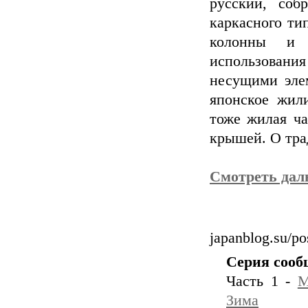
русский, соб
каркасного ти
колонны и 
использования
несущими эле
японское жил
тоже жилая ча
крышей. О тра
Смотреть да
japanblog.su/p
Серия сооб
Часть 1 -
M
Зима