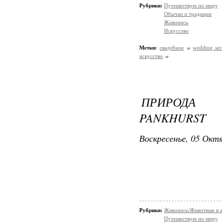
Рубрики:
Путешествую по миру
Обычаи и традиции
Живопись
Искусство
Метки:
свадебное
wedding ser
искусство
ПРИРОДА 
PANKHURST
Воскресенье, 05 Октя
Рубрики:
Живопись/Животные в 
Путешествую по миру