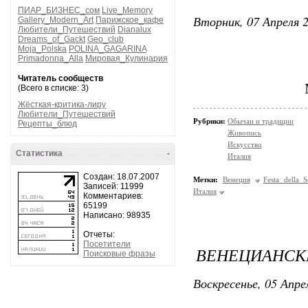
ПИАР_БИЗНЕС_сом
Live_Memory
Вторник, 07 Апреля 2
Gallery_Modern_Art
Парижское_кафе
Любители_Путешествий
Dianalux
Dreams_of_Gackt
Geo_club
Moja_Polska
POLINA_GAGARINA
Primadonna_Alla
Мировая_Кулинария
Читатель сообществ
(Всего в списке: 3)
Жёсткая-критика-лиру
Любители_Путешествий
Рубрики:
Обычаи и традиции
Рецепты_блюд
Живопись
Искусство
Статистика
-
Италия
Создан: 18.07.2007
Метки:
Венеция
Festa della S
Записей: 11999
Италия
Комментариев:
65199
Написано: 98935
Отчеты:
Посетители
ВЕНЕЦИАНСК
Поисковые фразы
Воскресенье, 05 Апре