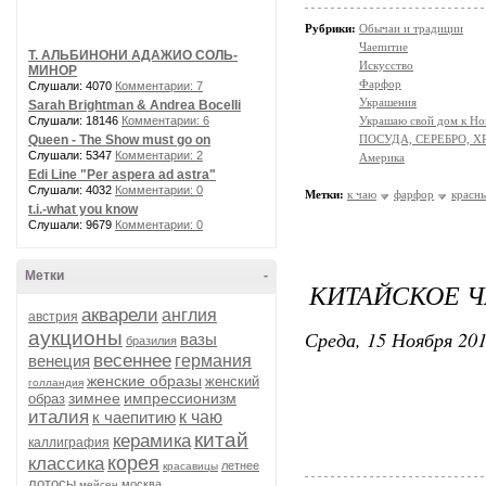
Рубрики:
Обычаи и традиции
Чаепитие
Т. АЛЬБИНОНИ АДАЖИО СОЛЬ-
Искусство
МИНОР
Фарфор
Слушали: 4070
Комментарии: 7
Украшения
Sarah Brightman & Andrea Bocelli
Слушали: 18146
Комментарии: 6
Украшаю свой дом к Но
Queen - The Show must go on
ПОСУДА, СЕРЕБРО, Х
Слушали: 5347
Комментарии: 2
Америка
Edi Line "Per aspera ad astra"
Слушали: 4032
Комментарии: 0
Метки:
к чаю
фарфор
красн
t.i.-what you know
Слушали: 9679
Комментарии: 0
Метки
-
КИТАЙСКОЕ Ч
акварели
англия
австрия
Среда, 15 Ноября 201
аукционы
вазы
бразилия
весеннее
венеция
германия
женские образы
женский
голландия
зимнее
импрессионизм
образ
италия
к чаепитию
к чаю
китай
керамика
каллиграфия
корея
классика
летнее
красавицы
лотосы
москва
мейсен