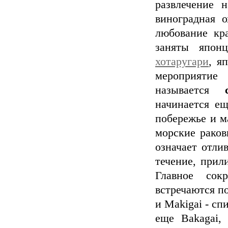
развлечение 
виноградная 
любование кр
заняты япон
хотаругари
, я
мероприятие
называется
начинается е
побережье и м
морские раков
означает отлив
течение, прили
Главное сок
встречаются п
и Makigai - сп
еще Bakagai,