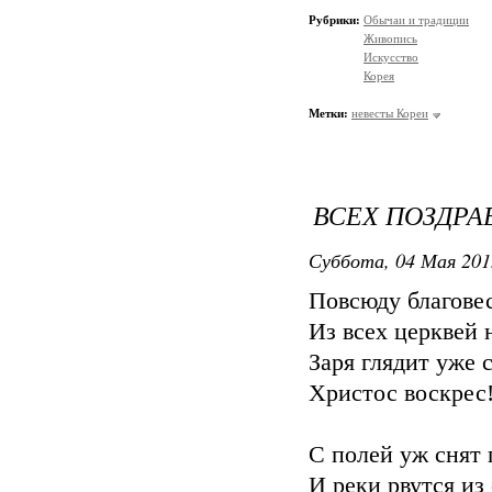
Рубрики:
Обычаи и традиции
Живопись
Искусство
Корея
Метки:
невесты Кореи
ВСЕХ ПОЗДРА
Суббота, 04 Мая 201
Повсюду благовес
Из всех церквей 
Заря глядит уже 
Христос воскрес!
С полей уж снят 
И реки рвутся из 