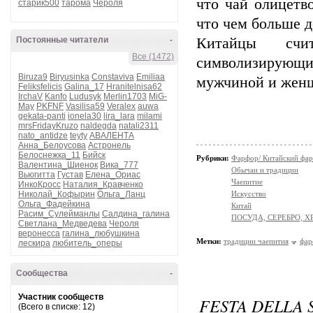
что чай олицетво
старик500
тарома
Чероля
что чем больше д
Постоянные читатели
-
Китайцы счи
Все (1472)
символизирую
Biruza9
Biryusinka
Constaviva
Emiliaa
мужчиной и жен
Feliksfelicis
Galina_17
Hranitelnisa62
IrchaV
Kanfo
Ludusyk
Merlin1703
MiG-
May
PKFNF
Vasilisa59
Veralex
auwa
gekata-panti
ionela30
lira_lara
milami
mrsFridayKruzo
naldegda
natali2311
nato_antidze
teyty
АВАЛЕНТА
Анна_Белоусова
Астронель
Белоснежка_11
Бийск
Рубрики:
Фарфор/ Китайский фа
Валентина_Шиенок
Вика_777
Обычаи и традиции
Вьюгитта
Густав
Елена_Ориас
Чаепитие
ИнкоКросс
Наталия_Кравченко
Николай_Кофырин
Ольга_Ланц
Искусство
Ольга_Фадейкина
Китай
Расим_Сулейманлы
Салдина_галина
ПОСУДА, СЕРЕБРО, Х
Светлана_Медведева
Чероля
веронесса
галина_любушкина
Метки:
традиции чаепития
фар
лескира
любитель_оперы
Сообщества
-
Участник сообществ
FESTA DELLA 
(Всего в списке: 12)