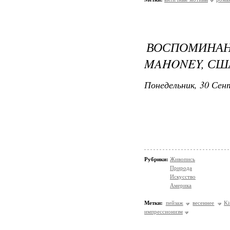
ВОСПОМИНАН
MAHONEY, СШ
Понедельник, 30 Сент
Рубрики:
Живопись
Природа
Искусство
Америка
Метки:
пейзаж
весеннее
Ki
импрессионизм