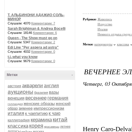
Т. АЛЬБИНОНИ АДАЖИО СОЛЬ-
МИНОР
Рубрики:
Живопись
Слушали: 4070
Комментарии: 7
Искусство
Sarah Brightman & Andrea Bocelli
Италия
Слушали: 18146
Комментарии: 6
Немного отдыха среди 
Queen - The Show must go on
Слушали: 5347
Комментарии: 2
Метки:
натюрморты
классика
Edi Line "Per aspera ad astra"
Слушали: 4032
Комментарии: 0
t.i.-what you know
Слушали: 9679
Комментарии: 0
ВЕЧЕРНЕЕ ЭЛ
Метки
-
Четверг, 03 Октября
акварели
англия
австрия
аукционы
вазы
бразилия
весеннее
венеция
германия
женские образы
женский
голландия
зимнее
импрессионизм
образ
италия
к чаепитию
к чаю
китай
керамика
каллиграфия
корея
классика
летнее
красавицы
Henry Caro-Delvail
лотосы
москва
мейсен