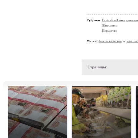
Рубрики:
Fantastico/Сон художни
Живопись
Искусство
Метки:
фантастическое
классик
Страницы: