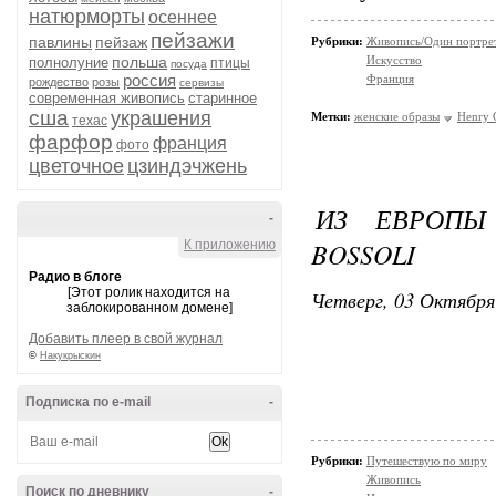
натюрморты
осеннее
пейзажи
павлины
пейзаж
Рубрики:
Живопись/Один портрет,
польша
Искусство
полнолуние
птицы
посуда
россия
Франция
рождество
розы
сервизы
современная живопись
старинное
сша
украшения
Метки:
женские образы
Henry C
техас
фарфор
франция
фото
цветочное
цзиндэчжень
ИЗ ЕВРОПЫ 
-
BOSSOLI
К приложению
Радио в блоге
[Этот ролик находится на
Четверг, 03 Октября
заблокированном домене]
Добавить плеер в свой журнал
©
Накукрыскин
Подписка по e-mail
-
Рубрики:
Путешествую по миру
Живопись
Поиск по дневнику
-