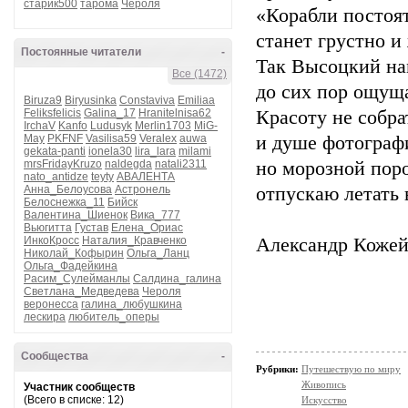
старик500
тарома
Чероля
«Корабли постоят
станет грустно и 
Постоянные читатели
-
Так Высоцкий на
Все (1472)
до сих пор ощущ
Biruza9
Biryusinka
Constaviva
Emiliaa
Feliksfelicis
Galina_17
Hranitelnisa62
Красоту не собра
IrchaV
Kanfo
Ludusyk
Merlin1703
MiG-
May
PKFNF
Vasilisa59
Veralex
auwa
и душе фотограф
gekata-panti
ionela30
lira_lara
milami
mrsFridayKruzo
naldegda
natali2311
но морозной поро
nato_antidze
teyty
АВАЛЕНТА
Анна_Белоусова
Астронель
отпускаю летать 
Белоснежка_11
Бийск
Валентина_Шиенок
Вика_777
Вьюгитта
Густав
Елена_Ориас
ИнкоКросс
Наталия_Кравченко
Александр Коже
Николай_Кофырин
Ольга_Ланц
Ольга_Фадейкина
Расим_Сулейманлы
Салдина_галина
Светлана_Медведева
Чероля
веронесса
галина_любушкина
лескира
любитель_оперы
Сообщества
-
Рубрики:
Путешествую по миру
Живопись
Участник сообществ
(Всего в списке: 12)
Искусство