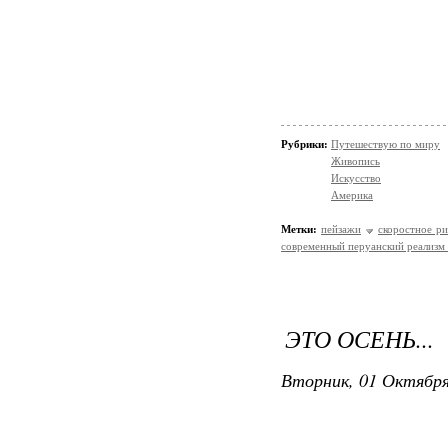
Рубрики:
Путешествую по миру
Живопись
Искусство
Америка
Метки:
пейзажи
скоростное р
современный перуанский реализм
ЭТО ОСЕНЬ...
Вторник, 01 Октября