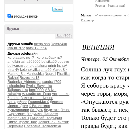
Искусство
Россия - Родина моя!
Метки:
пейзажно-жанровое
в этом дневнике
Россия
Друзья
-
Все (706)
Друзья онлайн
mega-san
Domro4ka
ВЕНЕЦИЯ
ilya-m1972
natali120654
Друзья оффлайн
Четверг, 03 Октября
Кого давно нет?
Кого добавить?
amelkin
asha262006
belsika50
bogsve
bolivarsm
epire
gallaluna
grinir
IrchaV
Солнца луч глух 
IrinaNV
kotenokvitka
Lina60
MargoBik
Marino_Blu
Matrioshka
Neprofi
Pirattika
как когда-то ста
Rakhel
Rozochka13
Rudenka_Vidmochka
sandra1709
Я соборов красу 
schadrolga
Sveta_Savyhska
Tatjanuschka
tomi9999
V-8-ivat
через горы, моря
zahariya
Альпийская_Роза
Астронель
браило
Валентина_Шиенок
«Опускаются руки
Всехдобрее
ГалинаМихХ
Диаскоп
Ирина_Дзех
К-Валентина
так бывает, и не
Кузьминаири
Ла-Русь
Ледитата
Лена-
Бирюсинка
Людмила_Панаету
Только будет сто 
Маргарита01
Николай_Кофырин
Никто_кроме_нас
Новостной_листок
правда будет, как
Перуанка
Светлана_Ковалевска