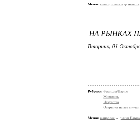
Метки:
аллегорическое
невеста
НА РЫНКАХ П
Вторник, 01 Октября
Рубрики:
Франция/Париж
Живопись
Искусство
Открытки на все случаи
Метки:
жанровое
рынки Пари