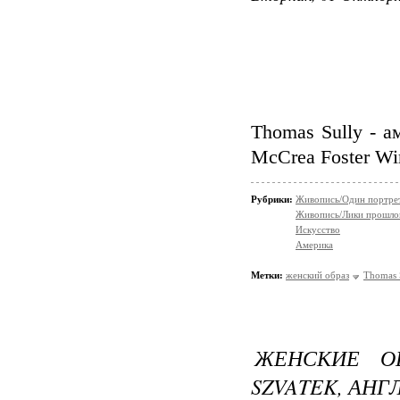
Thomas Sully - а
McCrea Foster Wi
Рубрики:
Живопись/Один портрет,
Живопись/Лики прошло
Искусство
Америка
Метки:
женский образ
Thomas 
ЖЕНСКИЕ ОБ
SZVATEK, АНГ