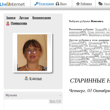
Регистрация
Вход
Рейтинги
Авос
Записи
Друзья
Комментарии
Выбрана рубрика
Живопись
.
Привалова
Вложенные рубрики:
Чтение
(0),
С
живописи
(63),
Один портрет, но
живописи
(581),
Женщина и зерка
Другие рубрики в этом дневнике
Учиться!
(547),
Украшения
(767)
Рукомесла
(273),
Россия - Родина 
тесты
(151),
Природа
(1537),
ПОС
эксклюзив
(218),
Обычаи и тради
Мифология
(185),
Маяки
(1),
Кул
Классическая музыка
(60),
Классич
Искусство
(8128),
Интерьеры
(7
Животные
(802),
ДОМИКИ
(36),
Америка
(1231),
Fantastico
(433),
И
СТАРИННЫЕ 
В друзья
Четверг, 03 Октября
Музыка
-
Все (74)