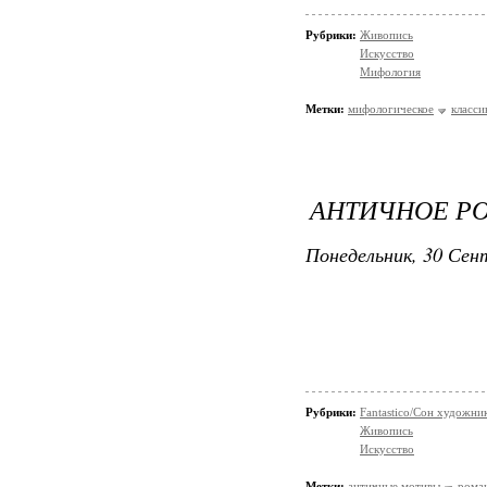
Рубрики:
Живопись
Искусство
Мифология
Метки:
мифологическое
класси
АНТИЧНОЕ РО
Понедельник, 30 Сент
Рубрики:
Fantastico/Сон художни
Живопись
Искусство
Метки:
античные мотивы
рома