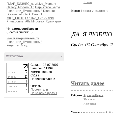
Италия
ПИАР_БИЗНЕС_сом
Live_Memory
Gallery_Modern_Art
Парижское_кафе
Любители_Путешествий
Dianalux
Метки:
Венеция
классика
Dreams_of_Gackt
Geo_club
Moja_Polska
POLINA_GAGARINA
Primadonna_Alla
Мировая_Кулинария
Читатель сообществ
ДА, Я ЛЮБЛЮ
(Всего в списке: 3)
Жёсткая-критика-лиру
Любители_Путешествий
Среда, 02 Октября 20
Рецепты_блюд
Статистика
-
Создан: 18.07.2007
Записей: 11999
Комментариев:
65199
Написано: 98935
Читать далее
Отчеты:
Посетители
Поисковые фразы
Рубрики:
Франция/Париж
Живопись
Искусство
Метки:
жанровое
женский обр