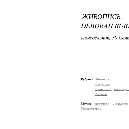
ЖИВОПИСЬ,
DEBORAH RUB
Понедельник, 30 Сент
Рубрики:
Живопись
Искусство
Немного отдыха среди 
Америка
Метки:
цветочное
акварели
Массачусетс