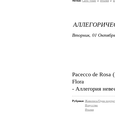
Метки:
Carlo Vitale
Италия
ж
АЛЛЕГОРИЧЕС
Вторник, 01 Октября
Pacecco de Rosa (N
Flora
- Аллегория нев
Рубрики:
Живопись/Один портрет,
Искусство
Италия