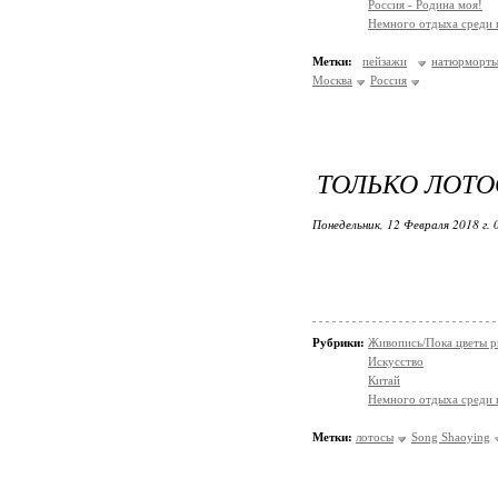
Россия - Родина моя!
Немного отдыха среди 
Метки:
пейзажи
натюрморт
Москва
Россия
ТОЛЬКО ЛОТО
Понедельник, 12 Февраля 2018 г.
Рубрики:
Живопись/Пока цветы р
Искусство
Китай
Немного отдыха среди 
Метки:
лотосы
Song Shaoying