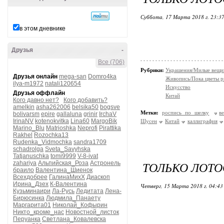
Суббота, 17 Марта 2018 г. 23:3
в этом дневнике
Друзья
-
Все (706)
Рубрики:
Украшения/Милые вещ
Друзья онлайн
mega-san
Domro4ka
Живопись/Пока цветы р
ilya-m1972
natali120654
Искусство
Друзья оффлайн
Китай
Кого давно нет?
Кого добавить?
amelkin
asha262006
belsika50
bogsve
Метки:
роспись по шелку
в
bolivarsm
epire
gallaluna
grinir
IrchaV
IrinaNV
kotenokvitka
Lina60
MargoBik
Шусен
Китай
каллиграфия
Marino_Blu
Matrioshka
Neprofi
Pirattika
Rakhel
Rozochka13
Rudenka_Vidmochka
sandra1709
schadrolga
Sveta_Savyhska
Tatjanuschka
tomi9999
V-8-ivat
ТОЛЬКО ЛОТОС
zahariya
Альпийская_Роза
Астронель
браило
Валентина_Шиенок
Всехдобрее
ГалинаМихХ
Диаскоп
Ирина_Дзех
К-Валентина
Четверг, 15 Марта 2018 г. 04:4
Кузьминаири
Ла-Русь
Ледитата
Лена-
Бирюсинка
Людмила_Панаету
Маргарита01
Николай_Кофырин
Никто_кроме_нас
Новостной_листок
Перуанка
Светлана_Ковалевска