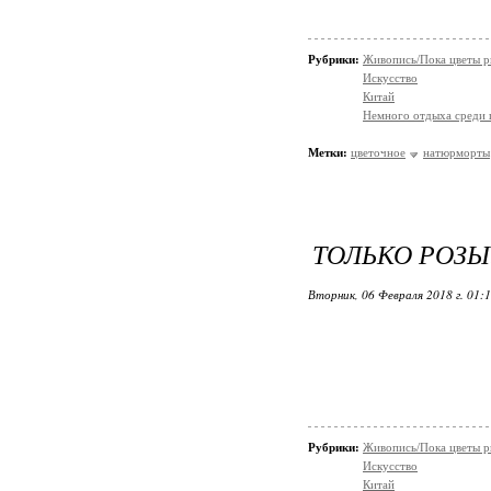
Рубрики:
Живопись/Пока цветы р
Искусство
Китай
Немного отдыха среди 
Метки:
цветочное
натюрморты
ТОЛЬКО РОЗЫ
Вторник, 06 Февраля 2018 г. 01:
Рубрики:
Живопись/Пока цветы р
Искусство
Китай