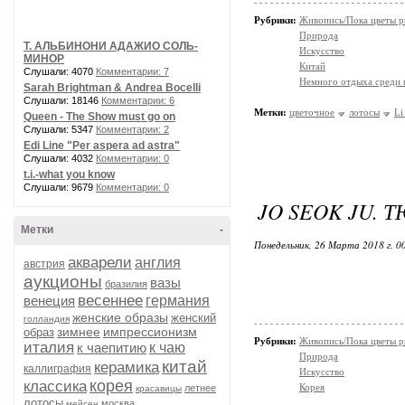
Рубрики:
Живопись/Пока цветы р
Природа
Т. АЛЬБИНОНИ АДАЖИО СОЛЬ-
Искусство
МИНОР
Китай
Слушали: 4070
Комментарии: 7
Немного отдыха среди 
Sarah Brightman & Andrea Bocelli
Слушали: 18146
Комментарии: 6
Метки:
цветочное
лотосы
Li
Queen - The Show must go on
Слушали: 5347
Комментарии: 2
Edi Line "Per aspera ad astra"
Слушали: 4032
Комментарии: 0
t.i.-what you know
Слушали: 9679
Комментарии: 0
JO SEOK JU.
Метки
-
Понедельник, 26 Марта 2018 г. 0
акварели
англия
австрия
аукционы
вазы
бразилия
весеннее
венеция
германия
женские образы
женский
голландия
зимнее
импрессионизм
образ
Рубрики:
Живопись/Пока цветы р
италия
к чаепитию
к чаю
Природа
китай
керамика
каллиграфия
Искусство
корея
классика
Корея
летнее
красавицы
лотосы
москва
мейсен