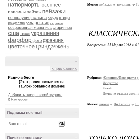
натюрморты
осеннее
Метки:
пейзажи
тюльпаны
Г
пейзажи
павлины
пейзаж
польша
полнолуние
птицы
посуда
россия
рождество
розы
сервизы
современная живопись
старинное
КЛАССИЧЕСКИ
сша
украшения
техас
фарфор
франция
фото
Воскресенье, 25 Марта 2018 г. 0
цветочное
цзиндэчжень
-
К приложению
Радио в блоге
Рубрики:
Живопись/Пока цветы р
[Этот ролик находится на
Искусство
заблокированном домене]
Китай
Немного отдыха среди 
Добавить плеер в свой журнал
©
Накукрыскин
Метки:
пионы
Ли Сяомин
Li
Подписка по e-mail
-
ТОЛЬКО ЛОТО
Поиск по дневнику
-