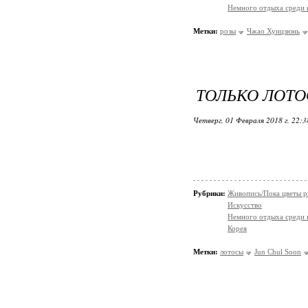
Немного отдыха среди 
Метки:
розы
Чжао Хунцзюнь
ТОЛЬКО ЛОТО
Четверг, 01 Февраля 2018 г. 22:
Рубрики:
Живопись/Пока цветы р
Искусство
Немного отдыха среди 
Корея
Метки:
лотосы
Jun Chul Soon