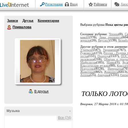
Регистрация
Вход
Рейтинги
Авос
Записи
Друзья
Комментарии
Выбрана рубрика
Пока цветы ри
Привалова
Соседние рубрики:
Чтение
(0),
Св
какой!
(378),
Лики прошлого
(60
зеркало
(20),
Вкусно!
(139),
Беззаб
Другие рубрики в этом дневнике
Учиться!
(547),
Украшения
(767)
Рукомесла
(273),
Россия - Родина 
тесты
(151),
Природа
(1537),
ПОС
эксклюзив
(218),
Обычаи и тради
Мифология
(185),
Маяки
(1),
Кул
Классическая музыка
(60),
Классич
Искусство
(8128),
Интерьеры
(7
Животные
(802),
Живопись
(6413)
Аптека
(25),
Америка
(1231),
Fanta
ТОЛЬКО ЛОТОС
В друзья
Вторник, 27 Марта 2018 г. 01:5
Музыка
-
Все (74)