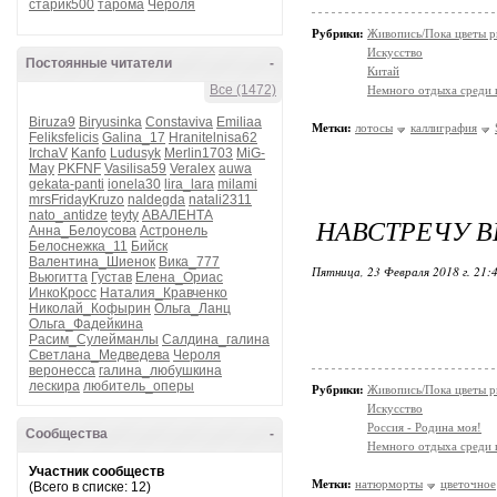
старик500
тарома
Чероля
Рубрики:
Живопись/Пока цветы р
Искусство
Постоянные читатели
-
Китай
Все (1472)
Немного отдыха среди 
Biruza9
Biryusinka
Constaviva
Emiliaa
Метки:
лотосы
каллиграфия
Feliksfelicis
Galina_17
Hranitelnisa62
IrchaV
Kanfo
Ludusyk
Merlin1703
MiG-
May
PKFNF
Vasilisa59
Veralex
auwa
gekata-panti
ionela30
lira_lara
milami
mrsFridayKruzo
naldegda
natali2311
nato_antidze
teyty
АВАЛЕНТА
НАВСТРЕЧУ В
Анна_Белоусова
Астронель
Белоснежка_11
Бийск
Валентина_Шиенок
Вика_777
Пятница, 23 Февраля 2018 г. 21:
Вьюгитта
Густав
Елена_Ориас
ИнкоКросс
Наталия_Кравченко
Николай_Кофырин
Ольга_Ланц
Ольга_Фадейкина
Расим_Сулейманлы
Салдина_галина
Светлана_Медведева
Чероля
веронесса
галина_любушкина
лескира
любитель_оперы
Рубрики:
Живопись/Пока цветы р
Искусство
Россия - Родина моя!
Сообщества
-
Немного отдыха среди 
Участник сообществ
Метки:
натюрморты
цветочное
(Всего в списке: 12)