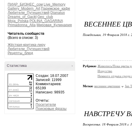
ПИАР_БИЗНЕС_сом
Live_Memory
Gallery_Modern_Art
Парижское_кафе
Любители_Путешествий
Dianalux
Dreams_of_Gackt
Geo_club
Moja_Polska
POLINA_GAGARINA
ВЕСЕННЕЕ ЦВ
Primadonna_Alla
Мировая_Кулинария
Читатель сообществ
Понедельник, 19 Февраля 2018 г.
(Всего в списке: 3)
Жёсткая-критика-лиру
Любители_Путешествий
Рецепты_блюд
Статистика
-
Рубрики:
Живопись/Пока цветы р
Искусство
Создан: 18.07.2007
Немного отдыха среди 
Записей: 11999
Комментариев:
Метки:
весеннее цветение
Jan 
65199
Написано: 98935
Отчеты:
Посетители
Поисковые фразы
НАВСТРЕЧУ В
Воскресенье, 18 Февраля 2018 г. 