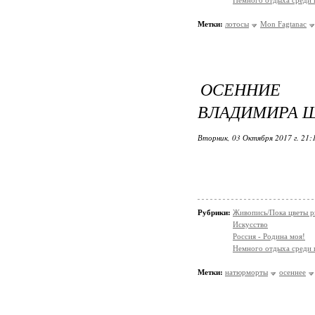
Немного отдыха среди 
Метки:
лотосы
Mon Fagtanac
ОСЕННИЕ
ВЛАДИМИРА 
Вторник, 03 Октября 2017 г. 21
Рубрики:
Живопись/Пока цветы р
Искусство
Россия - Родина моя!
Немного отдыха среди 
Метки:
натюрморты
осеннее