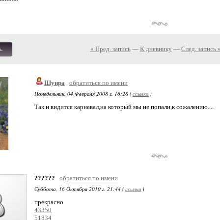
« Пред. запись
—
К дневнику
—
След. запись 
ь
Шунра
обратиться по имени
Понедельник, 04 Февраля 2008 г. 16:28 (
ссылка
)
Так и видится карнавал,на который мы не попали,к сожалению....
??????
обратиться по имени
Суббота, 16 Октября 2010 г. 21:44 (
ссылка
)
прекра
43350
51834