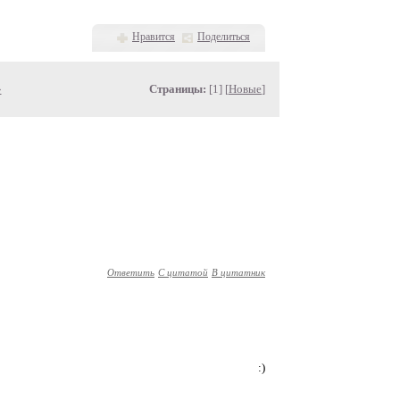
Нравится
Поделиться
»
Страницы:
[1] [
Новые
]
Ответить
С цитатой
В цитатник
сно :)