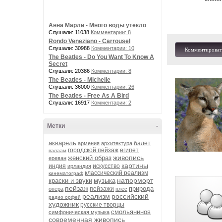
Анна Марли - Много воды утекло
Слушали: 11038
Комментарии: 8
Rondo Veneziano - Carrousel
Слушали: 30988
Комментарии: 10
Комментироват
The Beatles - Do You Want To Know A
Secret
Слушали: 20386
Комментарии: 8
The Beatles - Michelle
Слушали: 36000
Комментарии: 26
The Beatles - Free As A Bird
Слушали: 16917
Комментарии: 2
Метки
-
акварель
балет
армения
архитектура
городской пейзаж
египет
валаам
живопись
женский образ
ереван
картины
индия
искусство
ирландия
классический реализм
кинематограф
натюрморт
краски и звуки
музыка
пейзаж
природа
пейзажи
опера
плёс
реализм
российский
радио орфей
художник
русские творцы
смольянинов
симфоническая музыка
современная живопись