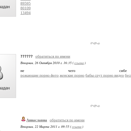
89595
80109
13494
??????
обратиться по имени
Вторник, 26 Октября 2010 г. 16:35 (
ссылка
)
не чего с
рожающие порно фото
женские порно
бабы срут порно видео
бес
Аннаславна
обратиться по имени
Вторник, 22 Марта 2011 г. 09:55 (
ссылка
)