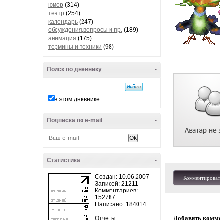
юмор
(314)
театр
(254)
календарь
(247)
обсуждения,вопросы и пр.
(189)
анимация
(175)
термины и техники
(98)
Поиск по дневнику
-
в этом дневнике
Подписка по e-mail
-
Статистика
-
Создан: 10.06.2007
Комментироват
Записей: 21211
Комментариев:
152787
Написано: 184014
Добавить комм
Отчеты: