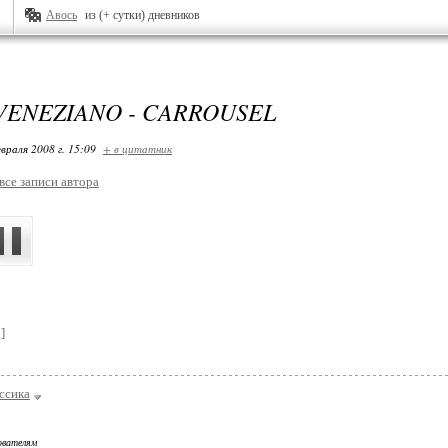
Авось
из (+ сутки) дневников
VENEZIANO - CARROUSEL
враля 2008 г. 15:09
+ в цитатник
все записи автора
и
]
ассика
ователям