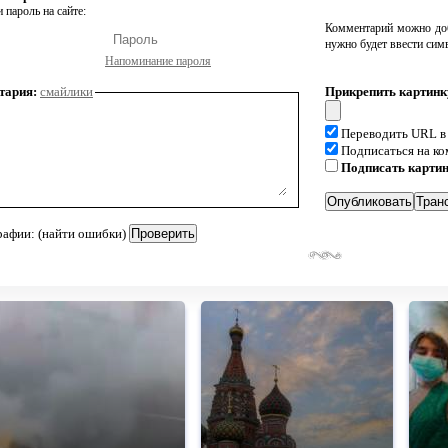
 пароль на сайте:
Комментарий можно доб
нужно будет ввести сим
Напоминание пароля
тария:
смайлики
Прикрепить картинк
Переводить URL в
Подписаться на к
Подписать карти
рафии: (найти ошибки)