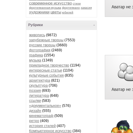
современное искусство
стихи
фортепианная музыка
фортепиано
хакасия
художники
цветы
юбилей
Рубрики
-
живопись
(9872)
зарубежные творцы
(7553)
русские творцы
(3660)
фотография
(2469)
графика
(1554)
музыка
(1349)
прикладное творчество
(1194)
интересные статьи
(1104)
культурные события
(835)
архитектура
(821)
скульптура
(706)
поэзия
(693)
литература
(648)
ссылки
(583)
«документальное»
(576)
дизайн
(555)
кинематограф
(509)
ретро
(409)
история стилей
(407)
Компьютерное искусство
(384)