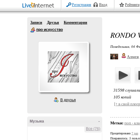
Регистрация
Вход
Рейтинги
Записи
Друзья
Комментарии
про искусство
RONDO 
Понедельник, 04 Фе
Алмея
31598 слушал
105 копий
В друзья
[+ в свой плеер
Музыка
-
Метки:
поп - кл
Все (76)
Процитировано
7 раз
Понравилось:
5 польз