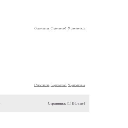
Ответить
С цитатой
В цитатник
Ответить
С цитатой
В цитатник
»
Страницы:
[1] [
Новые
]