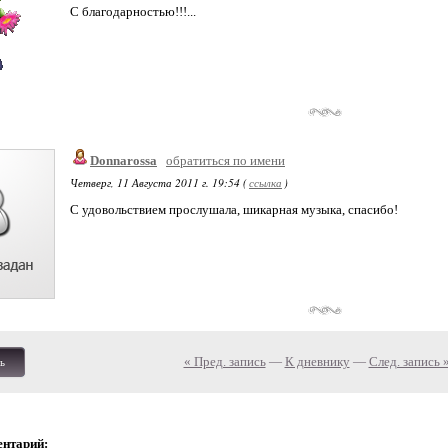
С благодарностью!!!...
Donnarossa
обратиться по имени
Четверг, 11 Августа 2011 г. 19:54 (
ссылка
)
С удовольствием прослушала, шикарная музыка, спасибо!
« Пред. запись
—
К дневнику
—
След. запись 
ь
ентарий: