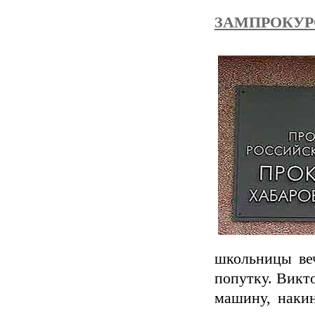
ЗАМПРОКУР
школьницы веч
попутку. Викто
машину, накин