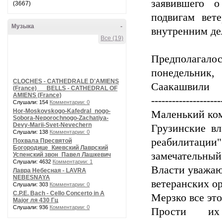
заявившего 
(3667)
подвигам вет
Музыка
-
внутренним де
Все (19)
Предполагалось
понедельник
CLOCHES - CATHEDRALE D'AMIENS
Саакашвили
(France) __ BELLS - CATHEDRAL OF
AMIENS (France)
--------------------
Слушали: 154
Комментарии: 0
Hor-Moskovskogo-Kafedral_nogo-
Маленький ко
Sobora-Neporochnogo-Zachatiya-
Devy-Marii-Svet-Nevechern
Грузинские вл
Слушали: 138
Комментарии: 0
реабилитац
Похвала Пресвятой
Богородице_Киевский Лаврский
замечательный
Успенский звон_Павел Лашкевич
Слушали: 4632
Комментарии: 1
Власти уважаю
Лавра Небесная - LAVRA
NEBESNAYA
ветеранских ор
Слушали: 303
Комментарии: 0
C.P.E. Bach - Cello Concerto in A
Мерзко все это
Major ля 430 Гц
Слушали: 936
Комментарии: 0
Прости и