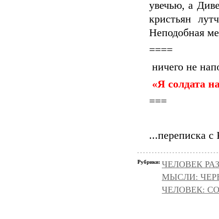
увечью, а Диве
кристьян лут
Неподобная ме
====
ничего не нап
«Я солдата н
===
...переписка с 
Рубрики:
ЧЕЛОВЕК РАЗ
МЫСЛИ: ЧЕР
ЧЕЛОВЕК: С