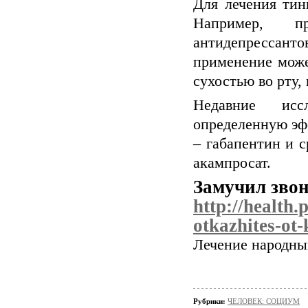
Для лечения тин
Например, пр
антидепрессан
применение може
сухостью во рту,
Недавние исс
определенную эф
– габапентин и с
акампросат.
Замучил звон
http://health.
otkazhites-ot
Лечение народн
Рубрики:
ЧЕЛОВЕК: СОЦИУМ