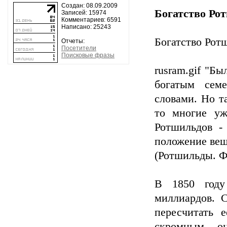
Создан: 08.09.2009
Богатство Ро
Записей: 15974
Комментариев: 6591
Написано: 25243
Богатство Рот
Отчеты:
Посетители
Поисковые фразы
rusram.gif "Б
богатым семе
словами. Но т
то многие уж
Ротшильдов -
положение вещ
(Ротшильды. Ф
В 1850 году
миллиардов. 
пересчитать 
скромным оц