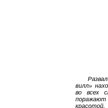
Разва
вилл» нах
во всех 
поражают
красотой