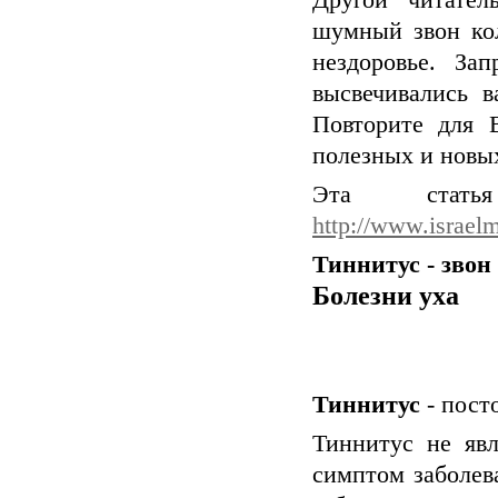
Другой читател
шумный звон ко
нездоровье. За
высвечивались в
Повторите для 
полезных и новы
Эта ст
http://www.israelme
Тиннитус - звон
Болезни уха
Тиннитус
- пост
Тиннитус не явл
симптом заболев