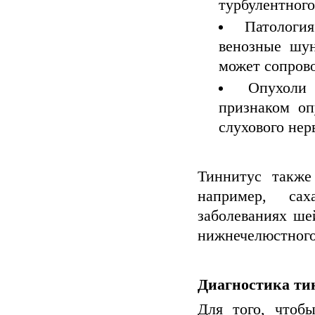
турбулентного
Патология
венозные шун
может сопров
Опухоли
признаком оп
слухового нерв
Тиннитус также
например, сах
заболеваниях ше
нижнечелюстного
Диагностика ти
Для того, чтоб