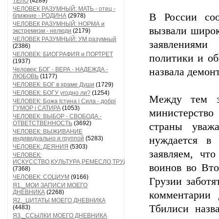
ТЕЛО
(4289)
ЧЕЛОВЕК РАЗУМНЫЙ: МАТЬ - отец -
В России со
ближние - РОДИНА
(2978)
ЧЕЛОВЕК РАЗУМНЫЙ: НОРМА и
вызвали широ
экстремизм - нелюди
(2179)
ЧЕЛОВЕК РАЗУМНЫЙ: УМ разумный
заявлениям
(2386)
ЧЕЛОВЕК: БИОГРАФИЯ и ПОРТРЕТ
политики и об
(1937)
Человек: БОГ - ВЕРА - НАДЕЖДА -
назвала демон
ЛЮБОВЬ
(1177)
ЧЕЛОВЕК: БОГ в храме Души
(1729)
ЧЕЛОВЕК: БОГУ угодно ли?
(1254)
Между тем з
ЧЕЛОВЕК: Божа Істина і Сила - добрі
ГУМОР і САТИРА
(1053)
министерство 
ЧЕЛОВЕК: ВЫБОР - СВОБОДА -
ОТВЕТСТВЕННОСТЬ
(3692)
страны уваж
ЧЕЛОВЕК: ВЫЖИВАНИЕ
нуждается в 
индивидуально и группой
(5283)
ЧЕЛОВЕК: ДЕЯНИЯ
(5303)
заявляем, чт
ЧЕЛОВЕК:
ИСКУССТВО,КУЛЬТУРА,РЕМЕСЛО,ТРУД
воинов во Вто
(7368)
ЧЕЛОВЕК: СОЦИУМ
(9166)
Грузии заботя
Я1._МОИ ЗАПИСИ МОЕГО
ДНЕВНИКА
(2268)
комментарии
Я2._ЦИТАТЫ МОЕГО ДНЕВНИКА
Тбилиси назв
(4483)
Я3._ССЫЛКИ МОЕГО ДНЕВНИКА