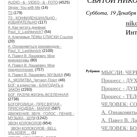
AUDIO - & - VIDEO - & - FOTO
(4525)
Skype: You with Me
(14)
Суббота, 19 Декабря 
TS
(179)
TS - КОНФИДЕНЦИАЛЬНО -
nik
ИЗБИРАТЕЛЬНО
(117)
А. Как читать дневник
Инт
Paul_V_Lashkevich?
(54)
А. Ключевые ТЕМЫ СПИСКИ Ссылок
(20)
А. Ознакомиться рекомендую -
Paul_V_Lashkevich
(2100)
А. Павел В. Лашкевич. Мои
инициативы
(80)
А. Павел В. Лашкевич. Мои
предпочтения.
(757)
Рубрики:
МЫСЛИ: ЧЕР
А. Павел В. Лашкевич. МУЗЫКА
(56)
Процесс - ДУ
А._МОЛИТВА_Читают-Поют
(46)
БОГ: в единстве - БЛАГОДАТЬ и
Процесс - Д
ЗАКОН
(2293)
БОГ: РАЗУМ-ЖИЗНЬ-ВСЕЛЕННАЯ
Процесс - ТЕ
(2738)
ЧЕЛОВЕК: С
БОГОРОДИЦА - ПРЕСВЯТАЯ -
ПРИСНОДЕВА - МАРИЯ
(587)
А. Ознакомить
ДВИЖЕНИЕ: ЗВУК - ГОЛОС - ПЕНИЕ -
МУЗЫКА - ШУМ
(1242)
А. Павел В. Л
ЗВОН КОЛОКОЛОВ
(954)
ЧЕЛОВЕК: БОГ
ЗВОН КОЛОКОЛОВ - BELL
VALADIER ....
(1)