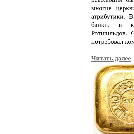
многие церк
атрибутики. В
банки, в к
Ротшильдов. 
потребовал ко
Читать далее