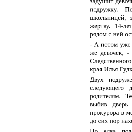
задушит девочк
подружку. П
школьницей, 
жертву. 14-ле
рядом с ней ос
- А потом уже 
же девочек, 
Следственног
края Илья Гудк
Двух подруж
следующего д
родителям. 
выбив дверь 
прокурора в м
до сих пор нах
Но едва подо