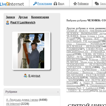
Регистрация
Вход
Рейтинги
Авос
Записи
Друзья
Комментарии
Выбрана рубрика
ЧЕЛОВЕК: С
Paul V Lashkevich
Другие рубрики в этом дневнике
ЗАПИСИ МОЕГО ДНЕВНИКА
(
ЧЕЛОВЕК: ВЫЖИВАНИЕ индиви
ЧЕЛОВЕК: Божа Істина і Сила 
Души
(1729),
Человек: БОГ -
РАЗУМНЫЙ: УМ разумный
(2386
отец - ближние - РОДИНА
(29
ВСЕЛЕННАЯ - ИЕРАРХИЯ
(234
СЛАВЯНЕ
(347),
СЛОВО РІДНЕ м
ПИСЬМЕННОСТЬ, РУКОПИСЬ
ищите
(2330),
СЛОВА: ИСТИНА-
ОБРАЗ - РЕЧЬ - ЗНАК
(1343),
РЕ
ИНОВЕРЦЫ
(664),
Религия - 
РЕЛИГИЯ - Messe pour la libert&#2
ТЕХНОЛОГИЯ - РЕЗУЛЬТАТ
(
СТРУКТУРА - ВЕРА.
(1806),
Пр
ПРОЦЕСС - ГАРМОНИЯ - ХА
Проблемы - Вопросы - Ответы
МЕДИТАЦИЯ - РАЗСУЖДЕНИЕ - 
В друзья
КОЛОКОЛОВ
(954),
ДВИЖЕНИЕ: 
- МАРИЯ
(586),
БОГ: РАЗУМ-Ж
Поют
(46),
А. Павел В. Лашкев
инициативы
(80),
А. Ознакомиться
дневник Paul_V_Lashkevich?
(54),
- VIDEO - & - FOTO
(4525),
All In
Рубрики
-
A. Людська думка і мова
(4498)
СВЯТОЙ НИКО
All Internet
(2228)