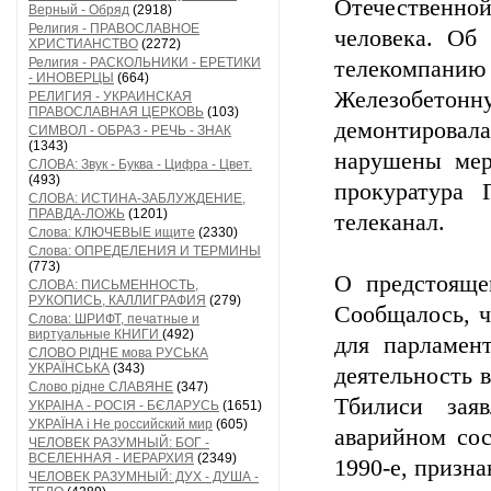
Отечественн
Верный - Обряд
(2918)
Религия - ПРАВОСЛАВНОЕ
человека. Об
ХРИСТИАНСТВО
(2272)
Религия - РАСКОЛЬНИКИ - ЕРЕТИКИ
телекомпанию 
- ИНОВЕРЦЫ
(664)
Железобетонн
РЕЛИГИЯ - УКРАИНСКАЯ
ПРАВОСЛАВНАЯ ЦЕРКОВЬ
(103)
демонтировал
СИМВОЛ - ОБРАЗ - РЕЧЬ - ЗНАК
(1343)
нарушены мер
СЛОВА: Звук - Буква - Цифра - Цвет.
(493)
прокуратура 
СЛОВА: ИСТИНА-ЗАБЛУЖДЕНИЕ,
ПРАВДА-ЛОЖЬ
(1201)
телеканал.
Слова: КЛЮЧЕВЫЕ ищите
(2330)
Слова: ОПРЕДЕЛЕНИЯ И ТЕРМИНЫ
(773)
О предстояще
СЛОВА: ПИСЬМЕННОСТЬ,
РУКОПИСЬ, КАЛЛИГРАФИЯ
(279)
Сообщалось, ч
Слова: ШРИФТ, печатные и
виртуальные КНИГИ
(492)
для парламен
СЛОВО РІДНЕ мова РУСЬКА
УКРАЇНСЬКА
(343)
деятельность в
Слово рідне СЛАВЯНЕ
(347)
Тбилиси заяв
УКРАІНА - РОСІЯ - БЄЛАРУСЬ
(1651)
УКРАЇНА і Не российский мир
(605)
аварийном сос
ЧЕЛОВЕК РАЗУМНЫЙ: БОГ -
ВСЕЛЕННАЯ - ИЕРАРХИЯ
(2349)
1990-е, призн
ЧЕЛОВЕК РАЗУМНЫЙ: ДУХ - ДУША -