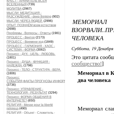
КРЕСТ - ХРАНИТЕЛЬ ВСЕЯ
ВСЕЛЕННЫЯ
(739)
МОЛИТВА
(2967)
МЫСЛИ: МЕДИТАЦИЯ -
РАЗСУЖДЕНИЕ - deep thinking
(902)
МЕМОРИА
МЫСЛИ: ЧЕРЕЗ ЛЮДЕЙ.
(2996)
ОПЫТ: ПОЗНАЁМ всем естеством
ВЗОРВАЛИ.
(2698)
Проблемы - Вопросы - Ответы
(1981)
ЧЕЛОВЕКА
ПРОЦЕСС - Вектор
(2173)
ПРОЦЕСС - Времени ход
(1849)
ПРОЦЕСС - ГАРМОНИЯ - ХАОС -
Суббота, 19 Декабря 
СИСТЕМА - ФОРМА
(3062)
Процесс - ДУХ - ЦЕЛЬ - ЛЮБОВЬ.
Это цитата соо
(1801)
Процесс - ДУША - ФУНКЦИЯ -
сообщество!
]
НАДЕЖДА.
(1798)
Процесс - ТЕЛО - СТРУКТУРА - ВЕРА.
Мемориал в К
(1806)
Процесс:
два человека
СОБЫТИЯ,ФАКТЫ,ПРОГНОЗЫ,ИНФОРМАЦИЯ
(3736)
Процесс: УПРАВЛЕНИЕ -
ТЕХНОЛОГИЯ - РЕЗУЛЬТАТ
(3294)
Процесс: ФОРМА ОБЩЕНИЯ В
ИНТЕРНЕТЕ?
(650)
РЕЛИГИЯ - Messe pour la liberté
Мемориал сла
religieus
(490)
РЕЛИГИЯ - Объект - Служитель -