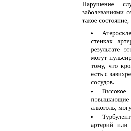
Нарушение сл
заболеваниями с
такое состояние
Атероскл
стенках арт
результате э
могут пульсир
тому, что кро
есть с завих
сосудов.
Высокое 
повышающие кр
алкоголь, мог
Турбулен
артерий или