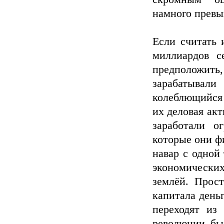
намного прев
Если считать 
миллиардов с
предположить,
зарабатыва
колеблющийся 
их деловая акт
заработали о
которые они ф
навар с одной 
экономически
землёй. Прос
капитала деньг
переходят из
революции был