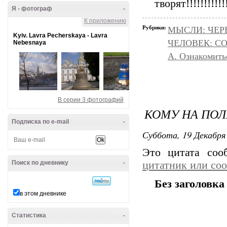
творят!!!!!!!!!!!!!
Я - фотограф
-
К приложению
Рубрики:
МЫСЛИ: ЧЕР
Kyiv. Lavra Pecherskaya - Lavra
ЧЕЛОВЕК: С
Nebesnaya
А. Ознакомить
В серии 3 фотографий
КОМУ НА ПОЛ
Подписка по e-mail
-
Суббота, 19 Декабря 
Это цитата со
Поиск по дневнику
-
цитатник или со
Без заголовка
в этом дневнике
Статистика
-