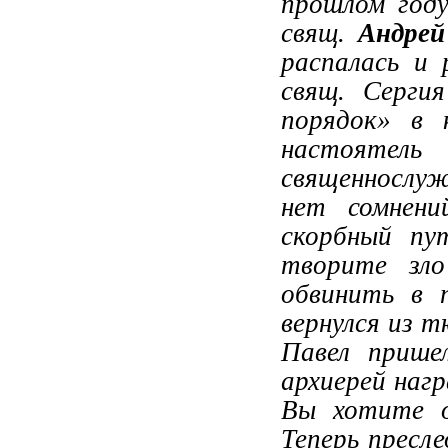
прошлом году
свящ.
Андрей
распалась и 
свящ. Серги
порядок» в 
настоятел
священнослуж
нет сомнени
скорбный пут
творите зло
обвинить в 
вернулся из т
Павел прише
архиерей наг
Вы хотите о
Теперь пресл