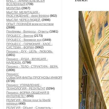
КРЕСТ - ХРАНИТЕЛЬ ВСЕЯ
ВСЕЛЕННЫЯ
(739)
МОЛИТВА
(2967)
МЫСЛИ: МЕДИТАЦИЯ -
РАЗСУЖДЕНИЕ - deep thinking
(902)
МЫСЛИ: ЧЕРЕЗ ЛЮДЕЙ.
(2996)
ОПЫТ: ПОЗНАЁМ всем естеством
(2698)
Проблемы - Вопросы - Ответы
(1981)
ПРОЦЕСС - Вектор
(2173)
ПРОЦЕСС - Времени ход
(1849)
ПРОЦЕСС - ГАРМОНИЯ - ХАОС -
СИСТЕМА - ФОРМА
(3062)
Процесс - ДУХ - ЦЕЛЬ - ЛЮБОВЬ.
(1801)
Процесс - ДУША - ФУНКЦИЯ -
НАДЕЖДА.
(1798)
Процесс - ТЕЛО - СТРУКТУРА - ВЕРА.
(1806)
Процесс:
СОБЫТИЯ,ФАКТЫ,ПРОГНОЗЫ,ИНФОРМАЦИЯ
(3736)
Процесс: УПРАВЛЕНИЕ -
ТЕХНОЛОГИЯ - РЕЗУЛЬТАТ
(3294)
Процесс: ФОРМА ОБЩЕНИЯ В
ИНТЕРНЕТЕ?
(650)
РЕЛИГИЯ - Messe pour la liberté
religieus
(490)
РЕЛИГИЯ - Объект - Служитель -