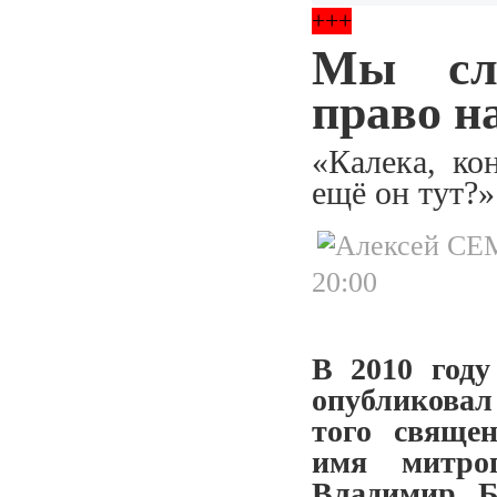
+++
Мы сл
право н
«Калека, ко
ещё он тут?»
20:00
В 2010 году
опубликовал 
того свяще
имя митро
Владимир Б