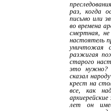
преследовани
раз, когда о
письмо или зв
во времена а
смертная, н
настоятель п
уничтожая 
разжигая по
старого наст
это нужно? 
сказал народ
крест на стол
все, как н
архиерейские 
лет он име