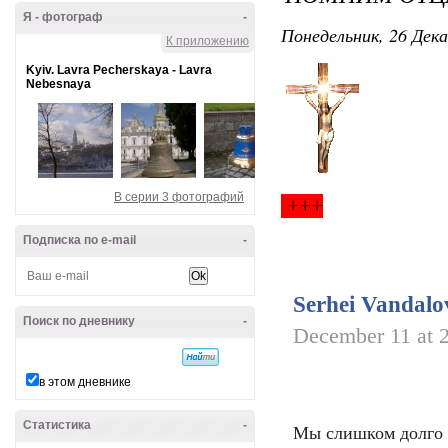
Я - фотограф
-
Понедельник, 26 Дека
К приложению
Kyiv. Lavra Pecherskaya - Lavra
Nebesnaya
В серии 3 фотографий
+++
Подписка по e-mail
-
Serhei Vandalo
Поиск по дневнику
-
December 11 at 
в этом дневнике
Статистика
-
Мы слишком долго 