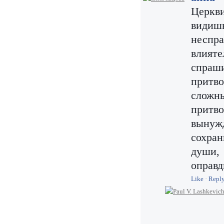
Церкви
видиш
неспр
влият
спраши
притв
слож
притв
вынуж
сохра
души
оправд
Like
·
Repl