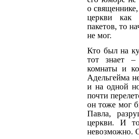
о священнике,
церкви как 
пакетов, то н
не мог.
Кто был на ку
тот знает –
комнаты и ко
Адельгейма не
и на одной но
почти перелет
он тоже мог б
Павла, разру
церкви. И т
невозможно. О