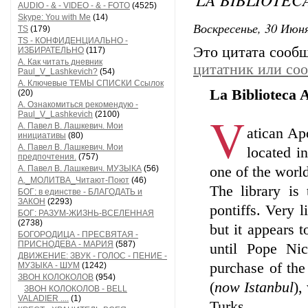
AUDIO - & - VIDEO - & - FOTO
(4525)
Skype: You with Me
(14)
Воскресенье, 30 Июня
TS
(179)
TS - КОНФИДЕНЦИАЛЬНО -
Это цитата сооб
ИЗБИРАТЕЛЬНО
(117)
А. Как читать дневник
цитатник или со
Paul_V_Lashkevich?
(54)
А. Ключевые ТЕМЫ СПИСКИ Ссылок
La Biblioteca 
(20)
А. Ознакомиться рекомендую -
V
Paul_V_Lashkevich
(2100)
А. Павел В. Лашкевич. Мои
atican Apo
инициативы
(80)
А. Павел В. Лашкевич. Мои
located in
предпочтения.
(757)
А. Павел В. Лашкевич. МУЗЫКА
(56)
one of the world
А._МОЛИТВА_Читают-Поют
(46)
The library is 
БОГ: в единстве - БЛАГОДАТЬ и
ЗАКОН
(2293)
pontiffs. Very l
БОГ: РАЗУМ-ЖИЗНЬ-ВСЕЛЕННАЯ
(2738)
but it appears 
БОГОРОДИЦА - ПРЕСВЯТАЯ -
ПРИСНОДЕВА - МАРИЯ
(587)
until Pope Ni
ДВИЖЕНИЕ: ЗВУК - ГОЛОС - ПЕНИЕ -
purchase of the
МУЗЫКА - ШУМ
(1242)
ЗВОН КОЛОКОЛОВ
(954)
(
now Istanbul
),
ЗВОН КОЛОКОЛОВ - BELL
VALADIER ....
(1)
Turks.