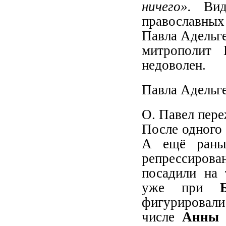
ничего».
Ви
православны
Павла Адельге
митрополит 
недоволен.
Павла Адельге
О. Павел пере
После одного 
А ещё раньш
репрессирован
посадили на 
уже при
фигурирова
числе
Анны 