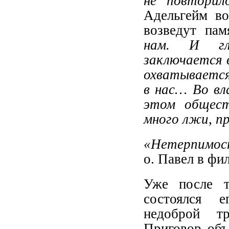
не повторил
Адельгейм во
возведут па
нам. И гл
заключается 
охватывается 
в нас… Во вл
этом общест
много лжи, п
«Нетерпимост
о. Павел в фи
Уже после т
состоялся 
недоброй тр
Приговор объ