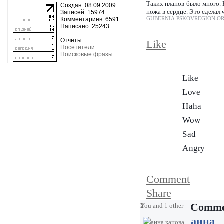
Таких планов было много. 
Создан: 08.09.2009
ножа в сердце. Это сделал
Записей: 15974
GUBERNIA.PSKOVREGION.O
Комментариев: 6591
Написано: 25243
Отчеты:
Like
Посетители
Поисковые фразы
Like
Love
Haha
Wow
Sad
Angry
Comment
Share
Comme
2
You and 1 other
анна 