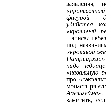
заявления,
«принесенны
фигурой - д
убийства к
«кровавый р
написал неб
под название
«кровавой же
Патриархии»
надо недооце
«навальную р
про «сакраль
монастыря
«п
Адельгейма».
заметить, ес