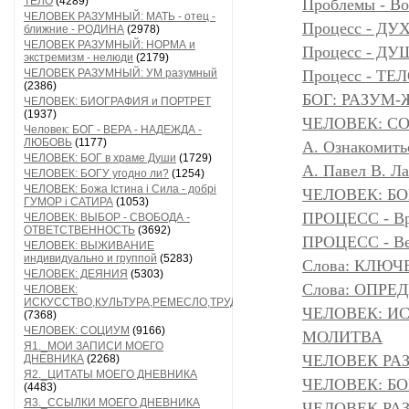
ТЕЛО
(4289)
Проблемы - Во
ЧЕЛОВЕК РАЗУМНЫЙ: МАТЬ - отец -
Процесс - ДУ
ближние - РОДИНА
(2978)
ЧЕЛОВЕК РАЗУМНЫЙ: НОРМА и
Процесс - Д
экстремизм - нелюди
(2179)
ЧЕЛОВЕК РАЗУМНЫЙ: УМ разумный
Процесс - ТЕ
(2386)
БОГ: РАЗУМ
ЧЕЛОВЕК: БИОГРАФИЯ и ПОРТРЕТ
(1937)
ЧЕЛОВЕК: С
Человек: БОГ - ВЕРА - НАДЕЖДА -
ЛЮБОВЬ
(1177)
А. Ознакомить
ЧЕЛОВЕК: БОГ в храме Души
(1729)
А. Павел В. Л
ЧЕЛОВЕК: БОГУ угодно ли?
(1254)
ЧЕЛОВЕК: Божа Істина і Сила - добрі
ЧЕЛОВЕК: БОГ
ГУМОР і САТИРА
(1053)
ПРОЦЕСС - Вр
ЧЕЛОВЕК: ВЫБОР - СВОБОДА -
ОТВЕТСТВЕННОСТЬ
(3692)
ПРОЦЕСС - Ве
ЧЕЛОВЕК: ВЫЖИВАНИЕ
индивидуально и группой
(5283)
Слова: КЛЮЧ
ЧЕЛОВЕК: ДЕЯНИЯ
(5303)
Слова: ОПР
ЧЕЛОВЕК:
ИСКУССТВО,КУЛЬТУРА,РЕМЕСЛО,ТРУД
ЧЕЛОВЕК: И
(7368)
ЧЕЛОВЕК: СОЦИУМ
(9166)
МОЛИТВА
Я1._МОИ ЗАПИСИ МОЕГО
ЧЕЛОВЕК РА
ДНЕВНИКА
(2268)
Я2._ЦИТАТЫ МОЕГО ДНЕВНИКА
ЧЕЛОВЕК: БОГ
(4483)
Я3._ССЫЛКИ МОЕГО ДНЕВНИКА
ЧЕЛОВЕК РАЗ