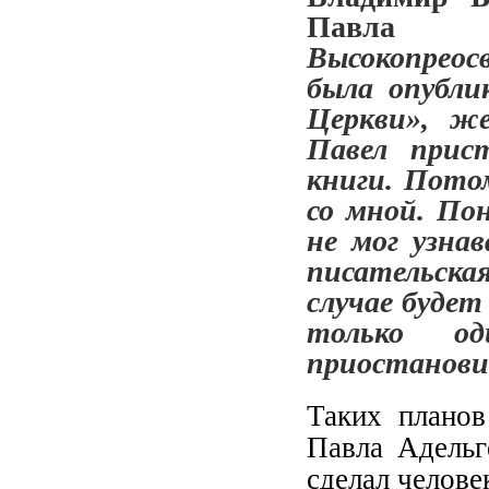
Павл
Высокопреос
была опубли
Церкви», же
Павел прис
книги. Пото
со мной. По
не мог узна
писательск
случае будет
только о
приостанови
Таких планов
Павла Адельг
сделал челове