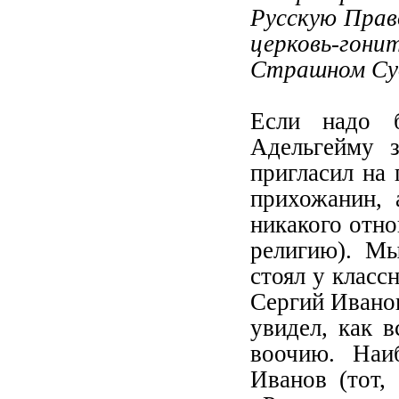
Русскую Прав
церковь-гон
Страшном Су
Если надо 
Адельгейму 
пригласил на 
прихожанин, 
никакого отно
религию). Мы
стоял у класс
Сергий Иванов
увидел, как в
воочию. Наи
Иванов (тот,