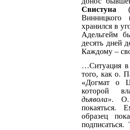
донос бывше
Свистуна
(п
Винницкого 
хранился в уг
Адельгейм бы
десять дней д
Каждому – св
…Ситуация в 
того, как о. 
«Догмат о Ц
которой вла
дьявола».
О. 
покаяться. 
образец пок
подписаться.