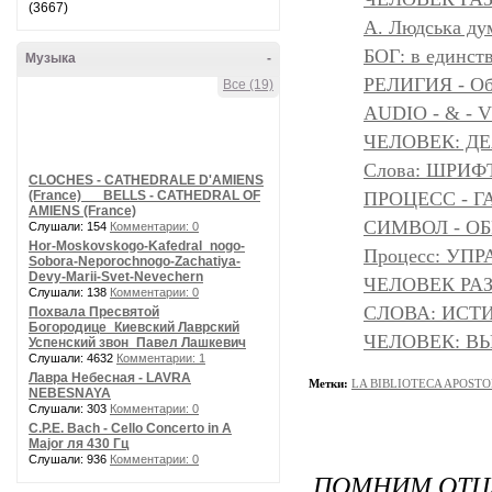
(3667)
A. Людська дум
БОГ: в единс
Музыка
-
РЕЛИГИЯ - Объ
Все (19)
AUDIO - & - 
ЧЕЛОВЕК: Д
Слова: ШРИФТ
CLOCHES - CATHEDRALE D'AMIENS
(France) __ BELLS - CATHEDRAL OF
ПРОЦЕСС - Г
AMIENS (France)
СИМВОЛ - ОБР
Слушали: 154
Комментарии: 0
Hor-Moskovskogo-Kafedral_nogo-
Процесс: УП
Sobora-Neporochnogo-Zachatiya-
Devy-Marii-Svet-Nevechern
ЧЕЛОВЕК РАЗ
Слушали: 138
Комментарии: 0
СЛОВА: ИСТ
Похвала Пресвятой
Богородице_Киевский Лаврский
ЧЕЛОВЕК: ВЫ
Успенский звон_Павел Лашкевич
Слушали: 4632
Комментарии: 1
Лавра Небесная - LAVRA
Метки:
LA BIBLIOTECA APOSTO
NEBESNAYA
Слушали: 303
Комментарии: 0
C.P.E. Bach - Cello Concerto in A
Major ля 430 Гц
Слушали: 936
Комментарии: 0
ПОМНИМ ОТЦА