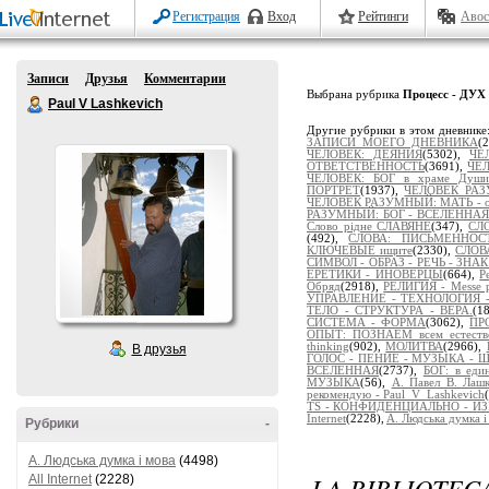
Регистрация
Вход
Рейтинги
Авос
Записи
Друзья
Комментарии
Выбрана рубрика
Процесс - ДУХ
Paul V Lashkevich
Другие рубрики в этом дневнике
ЗАПИСИ МОЕГО ДНЕВНИКА
(
ЧЕЛОВЕК: ДЕЯНИЯ
(5302),
ЧЕ
ОТВЕТСТВЕННОСТЬ
(3691),
ЧЕЛ
ЧЕЛОВЕК: БОГ в храме Души
ПОРТРЕТ
(1937),
ЧЕЛОВЕК РАЗ
ЧЕЛОВЕК РАЗУМНЫЙ: МАТЬ - от
РАЗУМНЫЙ: БОГ - ВСЕЛЕННАЯ
Слово рідне СЛАВЯНЕ
(347),
СЛ
(492),
СЛОВА: ПИСЬМЕННОСТ
КЛЮЧЕВЫЕ ищите
(2330),
СЛОВ
СИМВОЛ - ОБРАЗ - РЕЧЬ - ЗНА
ЕРЕТИКИ - ИНОВЕРЦЫ
(664),
Р
Обряд
(2918),
РЕЛИГИЯ - Messe po
УПРАВЛЕНИЕ - ТЕХНОЛОГИЯ -
ТЕЛО - СТРУКТУРА - ВЕРА.
(1
СИСТЕМА - ФОРМА
(3062),
ПР
ОПЫТ: ПОЗНАЁМ всем естеств
thinking
(902),
МОЛИТВА
(2966),
В друзья
ГОЛОС - ПЕНИЕ - МУЗЫКА - 
ВСЕЛЕННАЯ
(2737),
БОГ: в ед
МУЗЫКА
(56),
А. Павел В. Лаш
рекомендую - Paul_V_Lashkevich
TS - КОНФИДЕНЦИАЛЬНО - И
Internet
(2228),
A. Людська думка і
Рубрики
-
A. Людська думка і мова
(4498)
LA BIBLIOTECA
All Internet
(2228)