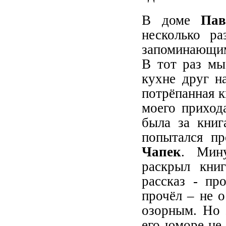
В доме
Пав
несколько ра
запоминающимс
В тот раз мы
кухне друг н
потрёпанная к
моего приход
была за книг
попытался пр
Чапек
. Мину
раскрыл кни
рассказ - пр
прочёл – не 
озорным. Но 
его юморе не 