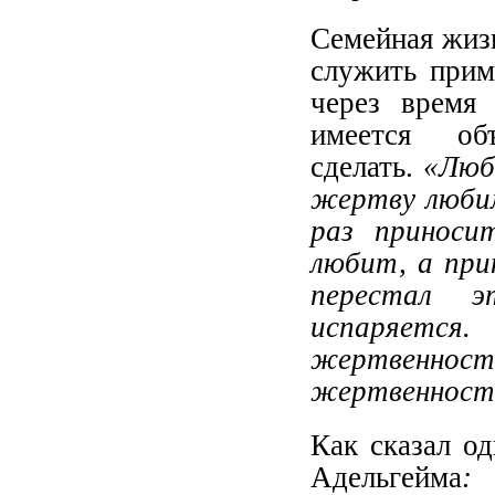
Семейная жиз
служить прим
через время
имеется об
сделать.
«Люб
жертву люби
раз приноси
любит, а при
перестал э
испаряетс
жертвенн
жертвенност
Как сказал о
Адельгейма
: