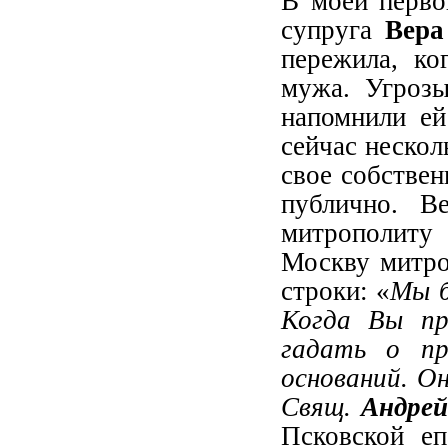
В моей перво
супруга
Вера
пережила, ко
мужа. Угроз
напомнили ей
сейчас нескол
свое собстве
публично. В
митрополиту
Москву митр
строки: «
Мы б
Когда Вы пр
гадать о пр
оснований. О
Свящ.
Андрей
Псковской еп