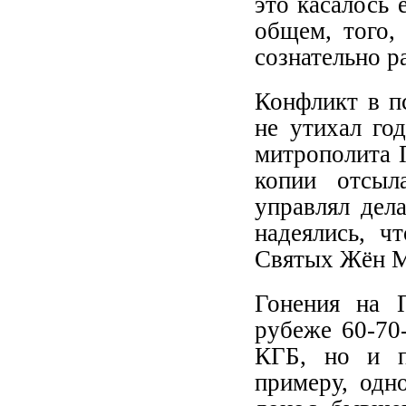
это касалось 
общем, того, 
сознательно р
Конфликт в п
не утихал го
митрополита 
копии отсы
управлял дел
надеялись, ч
Святых Жён Ми
Гонения на 
рубеже 60-70
КГБ, но и п
примеру, одн