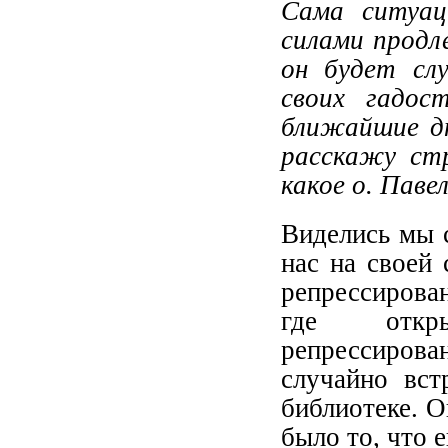
Сама ситуац
силами продл
он будет сл
своих гадос
ближайшие дн
расскажу ст
какое о. Паве
Виделись мы 
нас на своей 
репрессирова
где откры
репрессиро
случайно вст
библиотеке. О
было то, что 