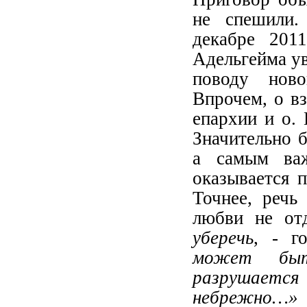
не спешили.
декабре 201
Адельгейма ув
поводу нов
Впрочем, о в
епархии и о. 
Значительно б
а самым ва
оказывается 
Точнее, речь
любви не отд
уберечь
, - г
может быт
разрушается
небрежно…»