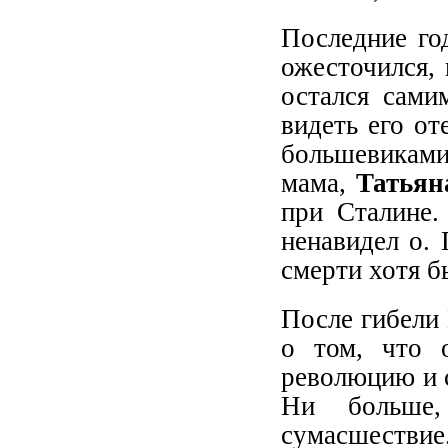
Последние го
ожесточился,
остался сами
видеть его от
большевикам
мама,
Татьян
при Сталине.
ненавидел о. 
смерти хотя б
После гибели 
о том, что 
революцию и 
Ни больше,
сумасшестви