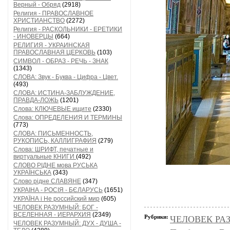
Верный - Обряд
(2918)
Религия - ПРАВОСЛАВНОЕ
ХРИСТИАНСТВО
(2272)
Религия - РАСКОЛЬНИКИ - ЕРЕТИКИ
- ИНОВЕРЦЫ
(664)
РЕЛИГИЯ - УКРАИНСКАЯ
ПРАВОСЛАВНАЯ ЦЕРКОВЬ
(103)
СИМВОЛ - ОБРАЗ - РЕЧЬ - ЗНАК
(1343)
СЛОВА: Звук - Буква - Цифра - Цвет.
(493)
СЛОВА: ИСТИНА-ЗАБЛУЖДЕНИЕ,
ПРАВДА-ЛОЖЬ
(1201)
Слова: КЛЮЧЕВЫЕ ищите
(2330)
Слова: ОПРЕДЕЛЕНИЯ И ТЕРМИНЫ
(773)
СЛОВА: ПИСЬМЕННОСТЬ,
РУКОПИСЬ, КАЛЛИГРАФИЯ
(279)
Слова: ШРИФТ, печатные и
виртуальные КНИГИ
(492)
СЛОВО РІДНЕ мова РУСЬКА
УКРАЇНСЬКА
(343)
Слово рідне СЛАВЯНЕ
(347)
УКРАІНА - РОСІЯ - БЄЛАРУСЬ
(1651)
УКРАЇНА і Не российский мир
(605)
ЧЕЛОВЕК РАЗУМНЫЙ: БОГ -
ВСЕЛЕННАЯ - ИЕРАРХИЯ
(2349)
Рубрики:
ЧЕЛОВЕК РАЗ
ЧЕЛОВЕК РАЗУМНЫЙ: ДУХ - ДУША -