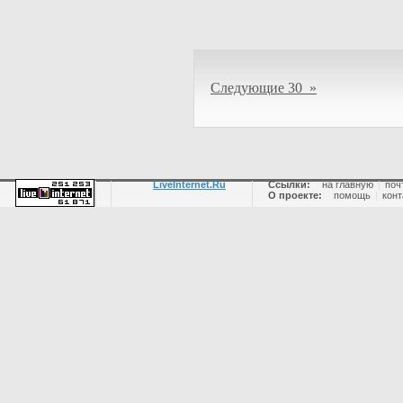
Следующие 30 »
LiveInternet.Ru
Ссылки:
на главную
|
поч
О проекте:
помощь
|
конт