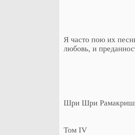
Я часто пою их песни
любовь, и преданност
Шри Шри Рамакришн
Том IV