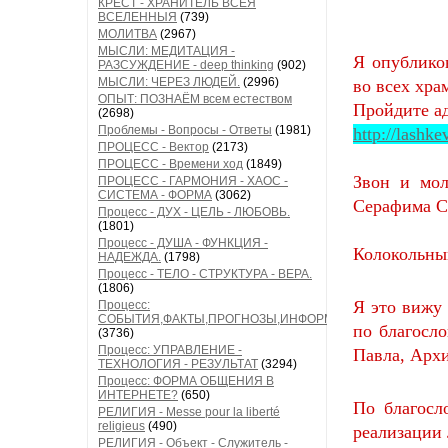
КРЕСТ - ХРАНИТЕЛЬ ВСЕЯ
ВСЕЛЕННЫЯ
(739)
МОЛИТВА
(2967)
МЫСЛИ: МЕДИТАЦИЯ -
Я опублико
РАЗСУЖДЕНИЕ - deep thinking
(902)
МЫСЛИ: ЧЕРЕЗ ЛЮДЕЙ.
(2996)
во всех хра
ОПЫТ: ПОЗНАЁМ всем естеством
Пройдите ад
(2698)
Проблемы - Вопросы - Ответы
(1981)
http://lashk
ПРОЦЕСС - Вектор
(2173)
ПРОЦЕСС - Времени ход
(1849)
Звон и мол
ПРОЦЕСС - ГАРМОНИЯ - ХАОС -
СИСТЕМА - ФОРМА
(3062)
Серафима Сл
Процесс - ДУХ - ЦЕЛЬ - ЛЮБОВЬ.
(1801)
Процесс - ДУША - ФУНКЦИЯ -
Колокольный
НАДЕЖДА.
(1798)
Процесс - ТЕЛО - СТРУКТУРА - ВЕРА.
(1806)
Я это вижу 
Процесс:
СОБЫТИЯ,ФАКТЫ,ПРОГНОЗЫ,ИНФОРМАЦИЯ
по благосл
(3736)
Процесс: УПРАВЛЕНИЕ -
Павла, Арх
ТЕХНОЛОГИЯ - РЕЗУЛЬТАТ
(3294)
Процесс: ФОРМА ОБЩЕНИЯ В
ИНТЕРНЕТЕ?
(650)
По благосл
РЕЛИГИЯ - Messe pour la liberté
religieus
(490)
реализации
РЕЛИГИЯ - Объект - Служитель -