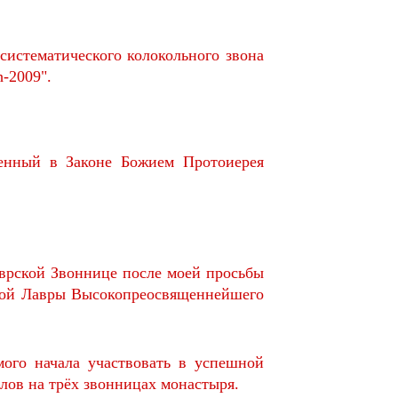
систематического колокольного звона
h-2009".
женный в Законе Божием Протоиерея
Лаврской Звоннице после моей просьбы
кой Лавры Высокопреосвященнейшего
ого начала участвовать в успешной
лов на трёх звонницах монастыря.