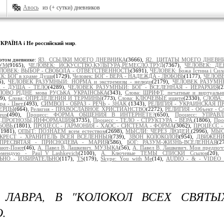
Авось
из (+ сутки) дневников
КРАЇНА і Не российский мир
.
этом дневнике:
Я3._ССЫЛКИ МОЕГО ДНЕВНИКА
(3666),
Я2._ЦИТАТЫ МОЕГО ДНЕВН
УМ
(9165),
ЧЕЛОВЕК: ИСКУССТВО,КУЛЬТУРА,РЕМЕСЛО,ТРУД
(7367),
ЧЕЛОВЕК: ДЕ
ЛОВЕК: ВЫБОР - СВОБОДА - ОТВЕТСТВЕННОСТЬ
(3691),
ЧЕЛОВЕК: Божа Істина і Сил
К: БОГ в храме Души
(1729),
Человек: БОГ - ВЕРА - НАДЕЖДА - ЛЮБОВЬ
(1177),
ЧЕЛОВЕ
6),
ЧЕЛОВЕК РАЗУМНЫЙ: НОРМА и экстремизм - нелюди
(2179),
ЧЕЛОВЕК РАЗУМНЫЙ
 - ДУША - ТЕЛО
(4289),
ЧЕЛОВЕК РАЗУМНЫЙ: БОГ - ВСЕЛЕННАЯ - ИЕРАРХИЯ
(
ЛОВО РІДНЕ мова РУСЬКА УКРАЇНСЬКА
(343),
Слова: ШРИФТ, печатные и виртуал
79),
Слова: ОПРЕДЕЛЕНИЯ И ТЕРМИНЫ
(773),
Слова: КЛЮЧЕВЫЕ ищите
(2330),
СЛОВА:
ра - Цвет.
(493),
СИМВОЛ - ОБРАЗ - РЕЧЬ - ЗНАК
(1343),
РЕЛИГИЯ - УКРАИНСКАЯ П
ВЕРЦЫ
(664),
Религия - ПРАВОСЛАВНОЕ ХРИСТИАНСТВО
(2272),
РЕЛИГИЯ - Объект - Сл
eus
(490),
Процесс: ФОРМА ОБЩЕНИЯ В ИНТЕРНЕТЕ?
(650),
Процесс: УПРАВ
Ы,ПРОГНОЗЫ,ИНФОРМАЦИЯ
(3735),
Процесс - ТЕЛО - СТРУКТУРА - ВЕРА.
(1806),
Про
БОВЬ.
(1801),
ПРОЦЕСС - ГАРМОНИЯ - ХАОС - СИСТЕМА - ФОРМА
(3062),
ПРОЦЕСС - 
(1981),
ОПЫТ: ПОЗНАЁМ всем естеством
(2698),
МЫСЛИ: ЧЕРЕЗ ЛЮДЕЙ.
(2996),
МЫСЛ
КРЕСТ - ХРАНИТЕЛЬ ВСЕЯ ВСЕЛЕННЫЯ
(739),
ЗВОН КОЛОКОЛОВ
(954),
ДВИЖЕНИ
ПРЕСВЯТАЯ - ПРИСНОДЕВА - МАРИЯ
(586),
БОГ: РАЗУМ-ЖИЗНЬ-ВСЕЛЕННАЯ
(2
ают-Поют
(46),
А. Павел В. Лашкевич. МУЗЫКА
(56),
А. Павел В. Лашкевич. Мои предпоч
омендую - Paul_V_Lashkevich
(2100),
А. Ключевые ТЕМЫ СПИСКИ Ссылок
(20),
НО - ИЗБИРАТЕЛЬНО
(117),
TS
(179),
Skype: You with Me
(14),
AUDIO - & - VIDEO 
 ЛАВРА, В "КОЛОКОЛ ВСЕХ СВЯТЫ
.