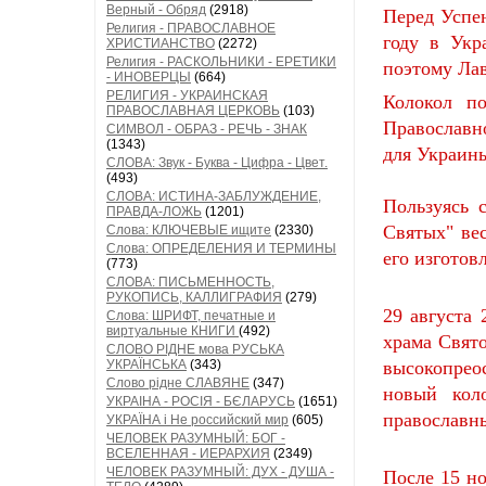
Верный - Обряд
(2918)
Перед Успе
Религия - ПРАВОСЛАВНОЕ
году в Укр
ХРИСТИАНСТВО
(2272)
Религия - РАСКОЛЬНИКИ - ЕРЕТИКИ
поэтому Лав
- ИНОВЕРЦЫ
(664)
РЕЛИГИЯ - УКРАИНСКАЯ
Колокол п
ПРАВОСЛАВНАЯ ЦЕРКОВЬ
(103)
Православн
СИМВОЛ - ОБРАЗ - РЕЧЬ - ЗНАК
(1343)
для Украины
СЛОВА: Звук - Буква - Цифра - Цвет.
(493)
СЛОВА: ИСТИНА-ЗАБЛУЖДЕНИЕ,
Пользуясь 
ПРАВДА-ЛОЖЬ
(1201)
Святых" ве
Слова: КЛЮЧЕВЫЕ ищите
(2330)
Слова: ОПРЕДЕЛЕНИЯ И ТЕРМИНЫ
его изготов
(773)
СЛОВА: ПИСЬМЕННОСТЬ,
РУКОПИСЬ, КАЛЛИГРАФИЯ
(279)
29 августа
Слова: ШРИФТ, печатные и
виртуальные КНИГИ
(492)
храма Свято
СЛОВО РІДНЕ мова РУСЬКА
УКРАЇНСЬКА
(343)
высокопрео
Слово рідне СЛАВЯНЕ
(347)
новый кол
УКРАІНА - РОСІЯ - БЄЛАРУСЬ
(1651)
православн
УКРАЇНА і Не российский мир
(605)
ЧЕЛОВЕК РАЗУМНЫЙ: БОГ -
ВСЕЛЕННАЯ - ИЕРАРХИЯ
(2349)
ЧЕЛОВЕК РАЗУМНЫЙ: ДУХ - ДУША -
После 15 н