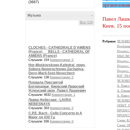
(3667)
организовав
Музыка
-
Павел Лашк
Все (19)
Киев. 15 но
Рубрики:
ЧЕЛОВЕК
Проблемы
CLOCHES - CATHEDRALE D'AMIENS
Процес
(France) __ BELLS - CATHEDRAL OF
AMIENS (France)
МЫСЛИ:
Слушали: 154
Комментарии: 0
Процесс
Hor-Moskovskogo-Kafedral_nogo-
Процесс
Sobora-Neporochnogo-Zachatiya-
Процесс
Devy-Marii-Svet-Nevechern
БОГ: Р
Слушали: 138
Комментарии: 0
ЧЕЛОВЕ
Похвала Пресвятой
А. Павел
Богородице_Киевский Лаврский
Успенский звон_Павел Лашкевич
А. Ознак
Слушали: 4632
Комментарии: 1
А. Павел
Лавра Небесная - LAVRA
ЧЕЛОВЕК
NEBESNAYA
ОПЫТ: П
Слушали: 303
Комментарии: 0
ПРОЦЕСС
C.P.E. Bach - Cello Concerto in A
ПРОЦЕСС
Major ля 430 Гц
Слова: 
Слушали: 936
Комментарии: 0
Слова: