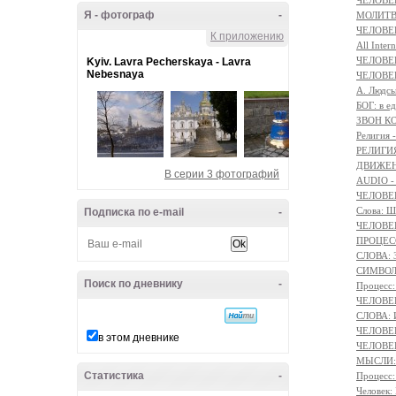
ЧЕЛОВЕ
Я - фотограф
-
МОЛИТ
ЧЕЛОВЕ
К приложению
All Intern
ЧЕЛОВЕК
Kyiv. Lavra Pecherskaya - Lavra
Nebesnaya
ЧЕЛОВЕ
A. Людсь
БОГ: в 
ЗВОН К
Религи
РЕЛИГИЯ 
ДВИЖЕНИ
В серии 3 фотографий
AUDIO -
ЧЕЛОВЕ
Слова: 
Подписка по e-mail
-
ЧЕЛОВЕ
ПРОЦЕСС
СЛОВА: З
СИМВОЛ 
Поиск по дневнику
-
Процесс
ЧЕЛОВЕ
СЛОВА:
ЧЕЛОВЕК
в этом дневнике
ЧЕЛОВЕК
МЫСЛИ: 
Статистика
-
Процес
Человек