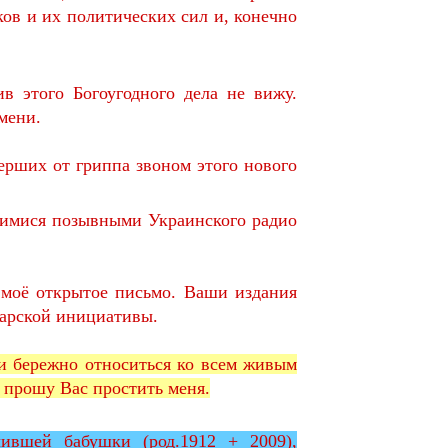
в и их политических сил и, конечно
в этого Богоугодного дела не вижу.
мени.
ерших от гриппа звоном этого нового
щимися позывными Украинского радио
моё открытое письмо. Ваши издания
нарской инициативы.
 и бережно относиться ко всем живым
, прошу Вас простить меня.
вшей бабушки (род.1912 + 2009),