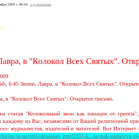
ября 2009 г. 08:04
+ в цитатник
Лавра, в "Колокол Всех Святых". Отк
2009
th, 6:45 Звони, Лавра, в "Колокол Всех Святых". Открыт
а, в "Колокол Всех Святых". Открытое письмо.
на статья "Колокольный звон как панацея от гриппа",
к каждому из Вас, независимо от Вашей религиозной пр
сех: журналистов, издателей и читателей. Вот Интернет -
eligion.in.ua/zmi/ukrainian_zmi/2331-k...on-kak-panaceya-ot