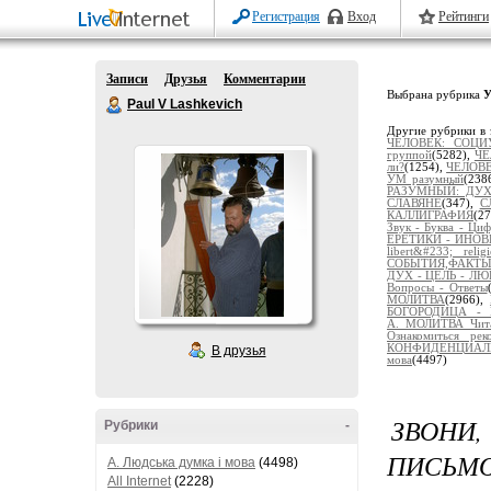
Регистрация
Вход
Рейтинги
Записи
Друзья
Комментарии
Выбрана рубрика
У
Paul V Lashkevich
Другие рубрики в 
ЧЕЛОВЕК: СОЦИ
группой
(5282),
ЧЕ
ли?
(1254),
ЧЕЛОВЕ
УМ разумный
(238
РАЗУМНЫЙ: ДУХ
СЛАВЯНЕ
(347),
С
КАЛЛИГРАФИЯ
(2
Звук - Буква - Циф
ЕРЕТИКИ - ИНО
libert&#233; religi
СОБЫТИЯ,ФАКТ
ДУХ - ЦЕЛЬ - ЛЮ
Вопросы - Ответы
МОЛИТВА
(2966),
БОГОРОДИЦА - 
А._МОЛИТВА_Чит
Ознакомиться рек
КОНФИДЕНЦИАЛЬ
В друзья
мова
(4497)
ЗВОНИ,
Рубрики
-
ПИСЬМО
A. Людська думка і мова
(4498)
All Internet
(2228)