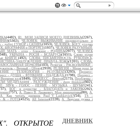
ИКА
(4482),
Я1._МОИ ЗАПИСИ МОЕГО ДНЕВНИКА
(2267),
ЯНИЯ
(5302),
ЧЕЛОВЕК: ВЫЖИВАНИЕ индивидуально и
а - добрі ГУМОР і САТИРА
(1053),
ЧЕЛОВЕК: БОГУ угодно
К: БИОГРАФИЯ и ПОРТРЕТ
(1937),
ЧЕЛОВЕК РАЗУМНЫЙ:
: МАТЬ - отец - ближние - РОДИНА
(2977),
ЧЕЛОВЕК
2348),
УКРАІНА - РОСІЯ - БЄЛАРУСЬ
(1651),
Слово рідне
ьные КНИГИ
(492),
СЛОВА: ПИСЬМЕННОСТЬ, РУКОПИСЬ,
 ИСТИНА-ЗАБЛУЖДЕНИЕ, ПРАВДА-ЛОЖЬ
(1201),
СЛОВА:
РАВОСЛАВНАЯ ЦЕРКОВЬ
(103),
Религия - РАСКОЛЬНИКИ -
ужитель - Верный - Обряд
(2918),
РЕЛИГИЯ - Messe pour la
ЛЕНИЕ - ТЕХНОЛОГИЯ - РЕЗУЛЬТАТ
(3293),
Процесс:
цесс - ДУША - ФУНКЦИЯ - НАДЕЖДА.
(1798),
Процесс -
Времени ход
(1849),
ПРОЦЕСС - Вектор
(2173),
Проблемы -
И: МЕДИТАЦИЯ - РАЗСУЖДЕНИЕ - deep thinking
(902),
Е: ЗВУК - ГОЛОС - ПЕНИЕ - МУЗЫКА - ШУМ
(1241),
737),
БОГ: в единстве - БЛАГОДАТЬ и ЗАКОН
(2292),
тения.
(757),
А. Павел В. Лашкевич. Мои инициативы
(80),
А.
А. Как читать дневник Paul_V_Lashkevich?
(54),
TS -
- & - FOTO
(4525),
All Internet
(2228),
A. Людська думка і
Х". ОТКРЫТОЕ
ДНЕВНИК