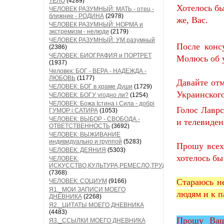
ТЕЛО
(4289)
Хотелось б
ЧЕЛОВЕК РАЗУМНЫЙ: МАТЬ - отец -
ближние - РОДИНА
(2978)
же, Вас.
ЧЕЛОВЕК РАЗУМНЫЙ: НОРМА и
экстремизм - нелюди
(2179)
ЧЕЛОВЕК РАЗУМНЫЙ: УМ разумный
После конс
(2386)
ЧЕЛОВЕК: БИОГРАФИЯ и ПОРТРЕТ
Молюсь об у
(1937)
Человек: БОГ - ВЕРА - НАДЕЖДА -
ЛЮБОВЬ
(1177)
Давайте от
ЧЕЛОВЕК: БОГ в храме Души
(1729)
Украинского
ЧЕЛОВЕК: БОГУ угодно ли?
(1254)
ЧЕЛОВЕК: Божа Істина і Сила - добрі
Голос Лавр
ГУМОР і САТИРА
(1053)
ЧЕЛОВЕК: ВЫБОР - СВОБОДА -
и телевиден
ОТВЕТСТВЕННОСТЬ
(3692)
ЧЕЛОВЕК: ВЫЖИВАНИЕ
индивидуально и группой
(5283)
Прошу всех
ЧЕЛОВЕК: ДЕЯНИЯ
(5303)
хотелось бы
ЧЕЛОВЕК:
ИСКУССТВО,КУЛЬТУРА,РЕМЕСЛО,ТРУД
(7368)
Стараюсь н
ЧЕЛОВЕК: СОЦИУМ
(9166)
Я1._МОИ ЗАПИСИ МОЕГО
людям и к п
ДНЕВНИКА
(2268)
Я2._ЦИТАТЫ МОЕГО ДНЕВНИКА
(4483)
Прошу Ваш
Я3._ССЫЛКИ МОЕГО ДНЕВНИКА