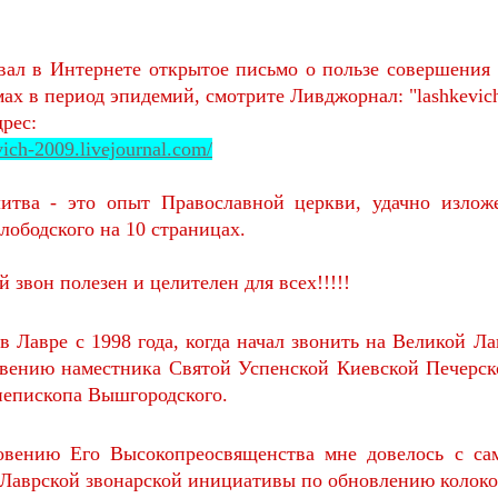
вал в Интернете открытое письмо о пользе совершения 
мах в период эпидемий, смотрите Ливджорнал: "lashkevic
рес:
evich-2009.livejournal.com/
итва - это опыт Православной церкви, удачно изло
ободского на 10 страницах.
 звон полезен и целителен для всех!!!!!
в Лавре с 1998 года, когда начал звонить на Великой 
овению наместника Святой Успенской Киевской Печерс
иепископа Вышгородского.
овению Его Высокопреосвященства мне довелось с сам
 Лаврской звонарской инициативы по обновлению колоко