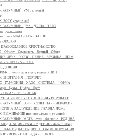
К: ИСКУССТВО,КУЛЬТУРА,РЕМЕСЛО,ТРУД
ВА
К РАЗУМНЫЙ: УМ разумный
et
: БОГУ угодно ли?
К РАЗУМНЫЙ: ДУХ - ДУША - ТЕЛО
ка думка і мова
единстве - БЛАГОДАТЬ и ЗАКОН
ОЛОКОЛОВ
я - ПРАВОСЛАВНОЕ ХРИСТИАНСТВО
- Объект - Служитель - Верный - Обряд
Е: ЗВУК - ГОЛОС - ПЕНИЕ - МУЗЫКА - ШУМ
 & - VIDEO - & - FOTO
К: ДЕЯНИЯ
ШРИФТ, печатные и виртуальные КНИГИ
К: БИОГРАФИЯ и ПОРТРЕТ
 - ГАРМОНИЯ - ХАОС - СИСТЕМА - ФОРМА
вук - Буква - Цифра - Цвет.
- ОБРАЗ - РЕЧЬ - ЗНАК
: УПРАВЛЕНИЕ - ТЕХНОЛОГИЯ - РЕЗУЛЬТАТ
К РАЗУМНЫЙ: БОГ - ВСЕЛЕННАЯ - ИЕРАРХИЯ
 ИСТИНА-ЗАБЛУЖДЕНИЕ, ПРАВДА-ЛОЖЬ
: ВЫЖИВАНИЕ индивидуально и группой
 РАЗУМНЫЙ: МАТЬ - отец - ближние - РОДИНА
МЕДИТАЦИЯ - РАЗСУЖДЕНИЕ - deep thinking
с: СОБЫТИЯ,ФАКТЫ,ПРОГНОЗЫ,ИНФОРМАЦИЯ
: БОГ - ВЕРА - НАДЕЖДА - ЛЮБОВЬ