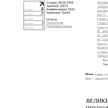
Создан: 08.09.2009
ЧЕЛОВЕ
Записей: 15974
УКРАІНА
Комментариев: 6591
БОГОРО
Написано: 25243
КРЕСТ 
СЛОВА:
Отчеты:
Посетители
СЛОВО Р
Поисковые фразы
Слово р
Я1._МО
Я2._ЦИ
Я3._СС
Религия
РЕЛИГИЯ -
А. Паве
УКРАЇНА 
Рус
Укра
Метки:
великая
лавра
александра
ВЕЛИ