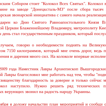
нским Собором стоит "Колокол Всех Святых". Колокол в
аине на заводе "Донецксталь-МЗ" после сбора тысяч 
рская звонарской инициатива с самого начала реализаци
одарен ко Дню Святого Равноапостольного Князя В
ой Церкви Блаженнейшему Владимиру, митрополиту Кие
 день стал государственным праздником, который послу
случаем, говорю о необходимости поднять на Велику
сом 7150 килограммов, который мне очень дорог, ведь 
ления и дарения много сил. На колоколе впервые исполне
 2009 года Наместник Лавры Архиепископ Вышгородски
й Лавры благословил мне работать над тем, чтобы "подня
священству благодарность за доверие и только сейчас 
окол наступило. Нужно решить ряд технических пр
ых верующих звонил на радость народу Украины.
оября я доложу начальству план мероприятий и сообщу 