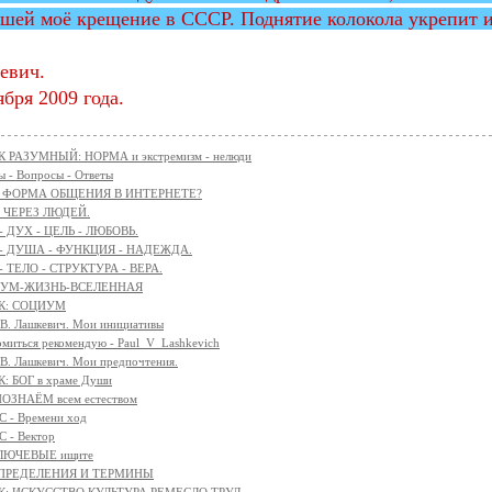
шей моё крещение в СССР. Поднятие колокола укрепит и
евич.
ября 2009 года.
 РАЗУМНЫЙ: НОРМА и экстремизм - нелюди
 - Вопросы - Ответы
с: ФОРМА ОБЩЕНИЯ В ИНТЕРНЕТЕ?
 ЧЕРЕЗ ЛЮДЕЙ.
 - ДУХ - ЦЕЛЬ - ЛЮБОВЬ.
 - ДУША - ФУНКЦИЯ - НАДЕЖДА.
 - ТЕЛО - СТРУКТУРА - ВЕРА.
АЗУМ-ЖИЗНЬ-ВСЕЛЕННАЯ
К: СОЦИУМ
 В. Лашкевич. Мои инициативы
омиться рекомендую - Paul_V_Lashkevich
 В. Лашкевич. Мои предпочтения.
: БОГ в храме Души
ОЗНАЁМ всем естеством
 - Времени ход
 - Вектор
КЛЮЧЕВЫЕ ищите
 ОПРЕДЕЛЕНИЯ И ТЕРМИНЫ