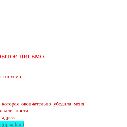
рытое письмо.
ое письмо.
 которая окончательно убедила меня
инадлежности.
 адрес:
-grippa.html