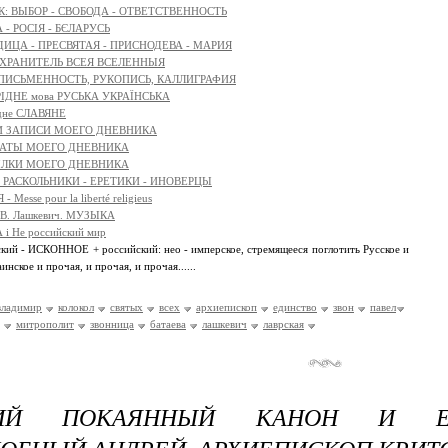
К: ВЫБОР - СВОБОДА - ОТВЕТСТВЕННОСТЬ
 - РОСІЯ - БЄЛАРУСЬ
ДИЦА - ПРЕСВЯТАЯ - ПРИСНОДЕВА - МАРИЯ
- ХРАНИТЕЛЬ ВСЕЯ ВСЕЛЕННЫЯ
 ПИСЬМЕННОСТЬ, РУКОПИСЬ, КАЛЛИГРАФИЯ
ІДНЕ мова РУСЬКА УКРАЇНСЬКА
ідне СЛАВЯНЕ
И ЗАПИСИ МОЕГО ДНЕВНИКА
ТАТЫ МОЕГО ДНЕВНИКА
ЫЛКИ МОЕГО ДНЕВНИКА
 - РАСКОЛЬНИКИ - ЕРЕТИКИ - ИНОВЕРЦЫ
 Messe pour la liberté religieus
л В. Лашкевич. МУЗЫКА
і Не российский мир
ский - ИСКОННОЕ + российский: нео - имперское, стремящееся поглотить Русское и
инское и прочая, и прочая, и прочая......
владимир
колокол
святых
всех
архиепископ
единство
звон
павел
митрополит
звонница
батаева
лашкевич
лаврская
КИЙ ПОКАЯННЫЙ КАНОН И ЕГ