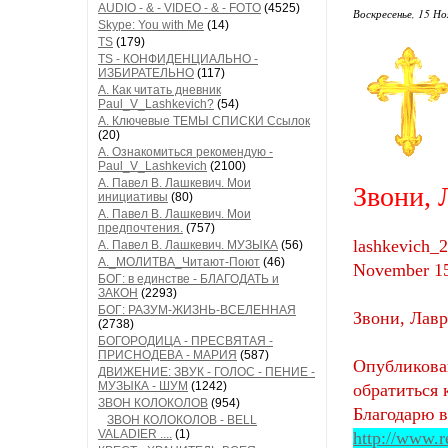
AUDIO - & - VIDEO - & - FOTO
(4525)
Воскресенье, 15 Но
Skype: You with Me
(14)
TS
(179)
TS - КОНФИДЕНЦИАЛЬНО -
ИЗБИРАТЕЛЬНО
(117)
А. Как читать дневник
Paul_V_Lashkevich?
(54)
А. Ключевые ТЕМЫ СПИСКИ Ссылок
(20)
А. Ознакомиться рекомендую -
Paul_V_Lashkevich
(2100)
А. Павел В. Лашкевич. Мои
Звони, 
инициативы
(80)
А. Павел В. Лашкевич. Мои
предпочтения.
(757)
lashkevich_
А. Павел В. Лашкевич. МУЗЫКА
(56)
А._МОЛИТВА_Читают-Поют
(46)
November 15
БОГ: в единстве - БЛАГОДАТЬ и
ЗАКОН
(2293)
БОГ: РАЗУМ-ЖИЗНЬ-ВСЕЛЕННАЯ
Звони, Лавр
(2738)
БОГОРОДИЦА - ПРЕСВЯТАЯ -
ПРИСНОДЕВА - МАРИЯ
(587)
Опубликова
ДВИЖЕНИЕ: ЗВУК - ГОЛОС - ПЕНИЕ -
МУЗЫКА - ШУМ
(1242)
обратиться 
ЗВОН КОЛОКОЛОВ
(954)
Благодарю в
ЗВОН КОЛОКОЛОВ - BELL
VALADIER ....
(1)
http://www.r