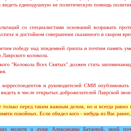
ы видеть единодушную не политическую помощь политико
ультаций со специалистами оснований возражать проти
спехе и достойном совершении сказанного в скором вре
метим победу над эпидемией гриппа и почтим память ум
 Лаврского колокола.
ского "Колокола Всех Святых" должен стать запоминаю
ия.
 корреспондентов и руководителей СМИ опубликовать 
 видеть в числе открытых доброжелателей Лаврской зво
е только перед таким важным делом, но и всегда равно
амяти покойных. Если обидел кого - нибудь из Вас ранее
их молитв о душе Александры Батаевой, моей почи