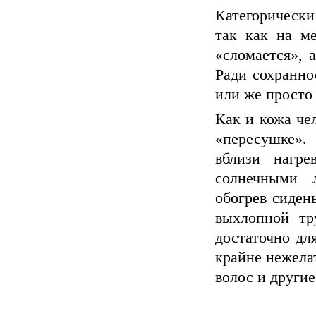
Категорически
так как на м
«сломается», 
Ради сохранно
или же просто 
Как и кожа че
«пересушке».
вблизи нагре
солнечными 
обогрев сидень
выхлопной тр
достаточно дл
крайне нежелат
волос и други