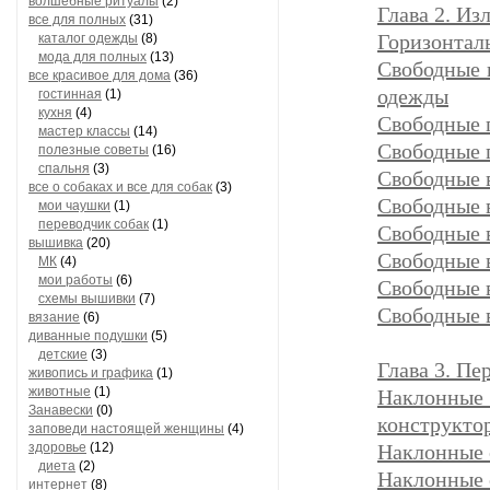
волшебные ритуалы
(2)
Глава 2. И
все для полных
(31)
Горизонтал
каталог одежды
(8)
мода для полных
(13)
Свободные 
все красивое для дома
(36)
одежды
гостинная
(1)
кухня
(4)
Свободные 
мастер классы
(14)
Свободные 
полезные советы
(16)
спальня
(3)
Свободные 
все о собаках и все для собак
(3)
Свободные 
мои чаушки
(1)
переводчик собак
(1)
Свободные 
вышивка
(20)
Свободные 
МК
(4)
мои работы
(6)
Свободные 
схемы вышивки
(7)
Свободные 
вязание
(6)
диванные подушки
(5)
детские
(3)
Глава 3. Пе
живопись и графика
(1)
животные
(1)
Наклонные 
Занавески
(0)
конструкто
заповеди настоящей женщины
(4)
здоровье
(12)
Наклонные 
диета
(2)
Наклонные 
интернет
(8)