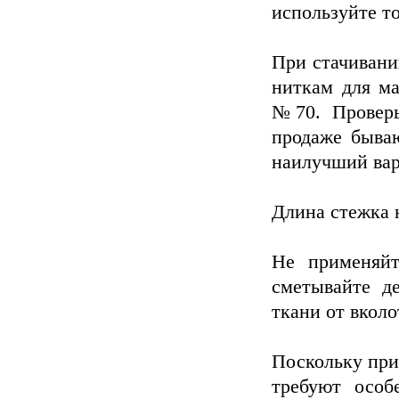
используйте т
При стачивани
ниткам для м
№70. Проверь
продаже быва
наилучший вар
Длина стежка н
Не применяйт
сметывайте д
ткани от вколо
Поскольку при
требуют особ