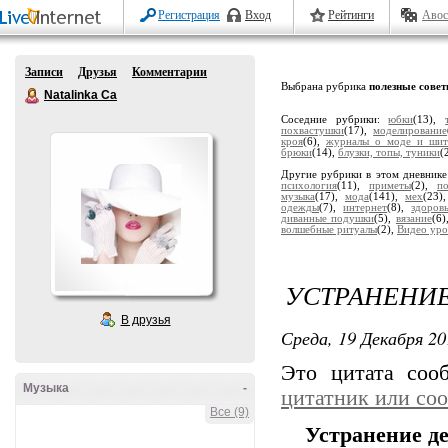
Регистрация
Вход
Рейтинги
Авос
Записи
Друзья
Комментарии
Выбрана рубрика
полезные совет
Natalinka Ca
Соседние рубрики:
юбки
(13),
похвастушки
(17),
моделирование
кроя
(6),
журналы о моде и ши
брюки
(14),
блузки, топы, туники
(
Другие рубрики в этом дневник
психология
(11),
приметы
(2),
по
музыка
(17),
мода
(141),
мех
(23)
одежды
(7),
интернет
(8),
здоров
диванные подушки
(5),
вязание
(6
волшебные ритуалы
(2),
Видео уро
УСТРАНЕНИЕ
В друзья
Среда, 19 Декабря 20
Это цитата со
Музыка
-
цитатник или со
Все (9)
Устранение д