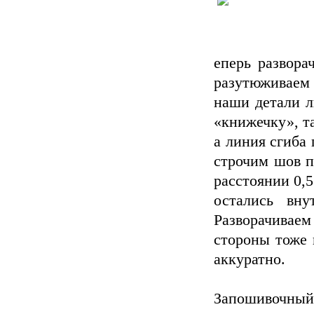
еперь развора
разутюживаем 
наши детали л
«книжечку», т
а линия сгиба 
строчим шов п
расстоянии 0,5
остались вн
Разворачивае
стороны тоже 
аккуратно.
Запошивочный