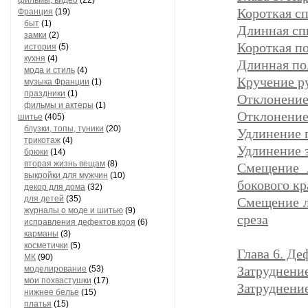
фильмы, видео
(22)
Короткая с
Франция
(19)
быт
(1)
Длинная сп
замки
(2)
Короткая п
история
(5)
кухня
(4)
Длинная по
мода и стиль
(4)
Кручение р
музыка Франции
(1)
праздники
(1)
Отклонение
фильмы и актеры
(1)
Отклонение
шитье
(405)
блузки, топы, туники
(20)
Удлинение 
трикотаж
(4)
Удлинение 
брюки
(14)
вторая жизнь вещам
(8)
Смещение 
выкройки для мужчин
(10)
бокового кр
декор для дома
(32)
для детей
(35)
Смещение л
журналы о моде и шитью
(9)
среза
исправления дефектов кроя
(6)
карманы
(3)
косметички
(5)
Глава 6. Де
МК
(90)
Затруднени
моделирование
(53)
мои похвастушки
(17)
Затруднени
нижнее белье
(15)
платья
(15)