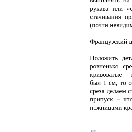
выполнять на
рукава или «
стачивания п
(почти невиди
Французский ш
Положить дет
ровненько ср
кривоватые – 
был 1 см, то о
среза делаем с
припуск – чт
ножницами кра