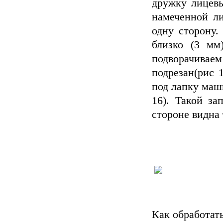
дружку лицевы
намеченной л
одну сторону.
близко (3 мм
подворачив
подрезан(рис 
под лапку маш
16). Такой з
стороне видна 
Как обработат