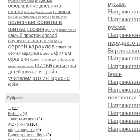
музыка
мужская рубашка
рукава
оформление дневника
Напряженны
платье
полезные
платья для полных
советы
полезные советы в хозяйстве
Напряженны
полезные советы в
рукава
шитье
поэзия
природа
психология
Напряжен
самый простой способ
научиться шить и кроить
переднего п
сергей караулов
совет от
Вертикальн
фильм
сергея караулова
советы
Напряженны
франция
чехол на стул
шить быстро и
шитье
Напряженн
шитье для
легко
шить легко
шитье и крой с
детей
брюк
это интересно
учителем
Напряженны
юбка
Напряженны
половинки 
Рубрики
-
Напряженны
...
(11)
Напряженны
FlyLedy
(4)
цветы из лент
(3)
Напряженны
аудио книги
(10)
Напряженны
видео рецепты
(0)
Видео уроки на Лиру
(3)