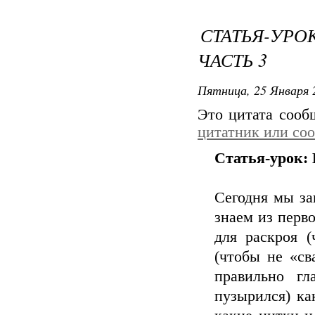
СТАТЬЯ-УРО
ЧАСТЬ 3
Пятница, 25 Января 
Это цитата соо
цитатник или со
Статья-урок: 
Сегодня мы за
знаем из перво
для раскроя (
(чтобы не «св
правильно г
пузырился) ка