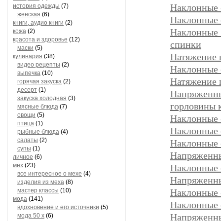
Наклонные 
история одежды
(7)
женская
(6)
Наклонные 
книги, аудио книги
(2)
Наклонные 
кожа
(2)
красота и здоровье
(12)
спинки
маски
(5)
Натяжение 
кулинария
(38)
видео рецепты
(2)
Наклонные 
выпечка
(10)
Натяжение 
горячая закуска
(2)
десерт
(1)
Напряженн
закуска холодная
(3)
горловины 
мясные блюда
(7)
овощи
(5)
Наклонные 
птица
(1)
Наклонные 
рыбные блюда
(4)
салаты
(2)
Наклонные с
супы
(1)
Напряженны
личное
(6)
мех
(23)
Наклонные с
все интересное о мехе
(4)
Напряженны
изделия из меха
(8)
мастер классы
(10)
Наклонные 
мода
(141)
Наклонные 
вдохновение и его источники
(5)
Напряженн
мода 50 х
(6)