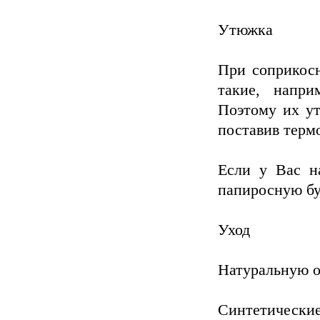
Утюжка
При соприкосн
такие, напр
Поэтому их ут
поставив терм
Если у Вас н
папиросную бу
Уход
Натуральную о
Синтетически