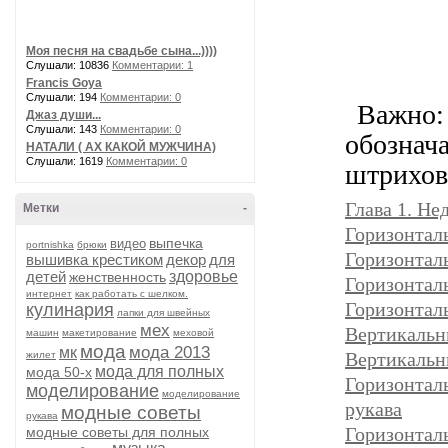
Моя песня на свадьбе сына...))))
Слушали: 10836
Комментарии: 1
Francis Goya
Слушали: 194
Комментарии: 0
Важно: 
Джаз души...
Слушали: 143
Комментарии: 0
обознач
НАТАЛИ ( АХ КАКОЙ МУЖЧИНА)
Слушали: 1619
Комментарии: 0
штрихов
Глава 1. Не
Метки
-
Горизонтал
выпечка
видео
portnishka
брюки
Горизонталь
вышивка крестиком
декор
для
детей
здоровье
женственность
Горизонтал
интернет
как работать с шелком.
Горизонтал
кулинария
лапки для швейных
мех
Вертикальн
машин
макетирование
меховой
мода
мода 2013
мк
Вертикальн
жилет
мода для полных
мода 50-х
Горизонтал
моделирование
моделирование
рукава
модные советы
рукава
Горизонтал
модные советы для полных