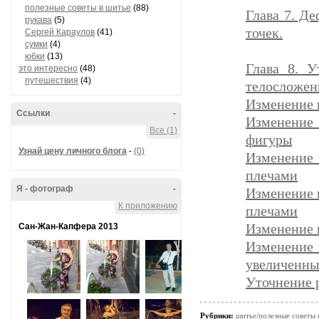
полезные советы в шитье
(88)
Глава 7. Д
рукава
(5)
точек.
Сергей Караулов
(41)
сумки
(4)
юбки
(13)
Глава 8. У
это интересно
(48)
путешествия
(4)
телосложен
Изменение 
Ссылки
-
Изменение
Все (1)
фигуры
Узнай цену личного блога
-
(0)
Изменение 
плечами
Я - фотограф
-
Изменение 
К приложению
плечами
Изменение 
Сан-Жан-Капфера 2013
Изменение 
увеличенны
Уточнение 
Рубрики:
шитье/полезные советы 