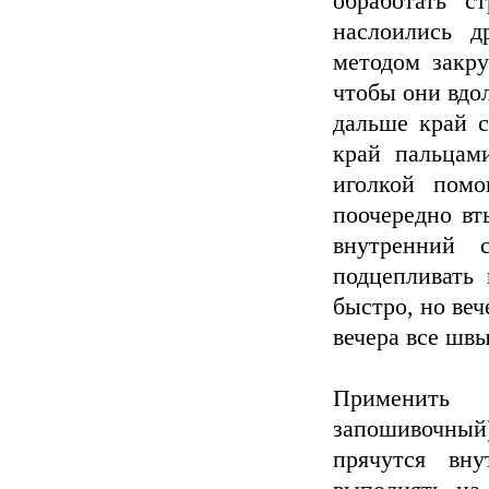
обработать с
наслоились д
методом закру
чтобы они вдо
дальше край с
край пальцами
иголкой помо
поочередно вт
внутренний 
подцепливать 
быстро, но веч
вечера все швы
Применить
запошивочный
прячутся вн