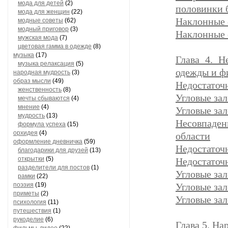
мода для детей
(2)
половинки 
мода для женщин
(22)
Наклонные 
модные советы
(62)
модный приговор
(3)
Наклонные 
мужская мода
(7)
цветовая гамма в одежде
(8)
музыка
(17)
Глава 4. Н
музыка релаксация
(5)
одежды и ф
народная мудрость
(3)
образ мысли
(49)
Недостаточн
женственность
(8)
Угловые зал
мечты сбываются
(4)
мнение
(4)
Угловые за
мудрость
(13)
Несовпаде
формула успеха
(15)
орхидея
(4)
области
оформление дневничка
(59)
Недостаточ
благодарики для друзей
(13)
открытки
(5)
Недостаточн
разделители для постов
(1)
Угловые зал
рамки
(22)
поэзия
(19)
Угловые за
приметы
(2)
Угловые за
психология
(11)
путешествия
(1)
рукоделие
(6)
Глава 5. На