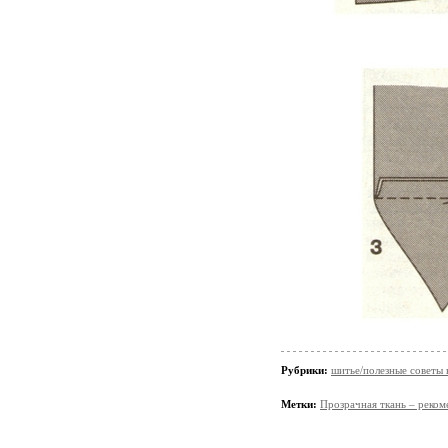
Рубрики:
шитье/полезные советы 
Метки:
Прозрачная ткань – реком