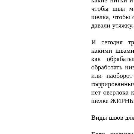
какие нитки и
чтобы швы ме
шелка, чтобы 
давали утяжку.
И сегодня тр
какими швами
как обрабат
обработать ни
или наоборот
гофрированных
нет оверлока 
шелке ЖИРНЫЕ
Виды швов для