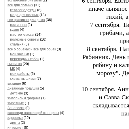
6 сентября. Евти
волшебные ритуалы
(2)
все для полных
(31)
иначе льняное
каталог одежды
(8)
мода для полных
(13)
тихий, 
все красивое для дома
(36)
7 сентября. Т
гостинная
(1)
кухня
(4)
грибами, а
мастер классы
(14)
полезные советы
(16)
при
спальня
(3)
8 сентября. Н
все о собаках и все для собак
(3)
мои чаушки
(1)
Рябинник. День 
переводчик собак
(1)
рябину и ка
вышивка
(20)
МК
(4)
морозу”. Д
мои работы
(6)
схемы вышивки
(7)
вязание
(6)
10 сентября. Ан
диванные подушки
(5)
детские
(3)
и Савва Ск
живопись и графика
(1)
животные
(1)
складывается
Занавески
(0)
на
заповеди настоящей женщины
(4)
здоровье
(12)
диета
(2)
интернет
(8)