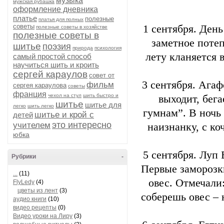
музыка
мужская рубашка
оформление дневника
платье
полезные
платья для полных
советы
1 сентября. Ден
полезные советы в хозяйстве
полезные советы в
заметное потеп
шитье
поэзия
природа
психология
лету кланяется 
самый простой способ
научиться шить и кроить
сергей караулов
совет от
3 сентября. Ага
фильм
сергея караулова
советы
франция
чехол на стул
шить быстро и
выходит, бег
шитье
шитье для
легко
шить легко
гумнам”. В ночь
шитье и крой с
детей
это интересно
учителем
наизнанку, с ко
юбка
5 сентября. Луп
Рубрики
-
Первые заморозк
...
(11)
овес. Отмечали
FlyLedy
(4)
цветы из лент
(3)
соберешь овес – 
аудио книги
(10)
видео рецепты
(0)
Видео уроки на Лиру
(3)