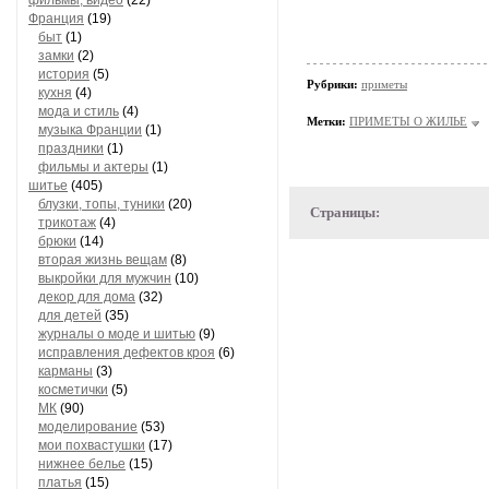
фильмы, видео
(22)
Франция
(19)
быт
(1)
замки
(2)
история
(5)
Рубрики:
приметы
кухня
(4)
мода и стиль
(4)
Метки:
ПРИМЕТЫ О ЖИЛЬЕ
музыка Франции
(1)
праздники
(1)
фильмы и актеры
(1)
шитье
(405)
блузки, топы, туники
(20)
Страницы:
трикотаж
(4)
брюки
(14)
вторая жизнь вещам
(8)
выкройки для мужчин
(10)
декор для дома
(32)
для детей
(35)
журналы о моде и шитью
(9)
исправления дефектов кроя
(6)
карманы
(3)
косметички
(5)
МК
(90)
моделирование
(53)
мои похвастушки
(17)
нижнее белье
(15)
платья
(15)