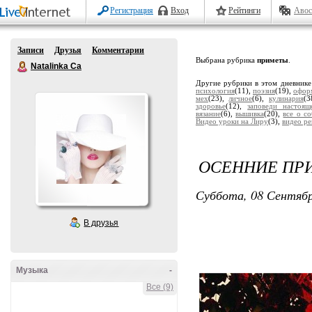
Регистрация
Вход
Рейтинги
Авос
Записи
Друзья
Комментарии
Выбрана рубрика
приметы
.
Natalinka Ca
Другие рубрики в этом дневник
психология
(11),
поэзия
(19),
офор
мех
(23),
личное
(6),
кулинария
(3
здоровье
(12),
заповеди настоя
вязание
(6),
вышивка
(20),
все о со
Видео уроки на Лиру
(3),
видео р
ОСЕННИЕ ПР
Суббота, 08 Сентябр
В друзья
Музыка
-
Все (9)