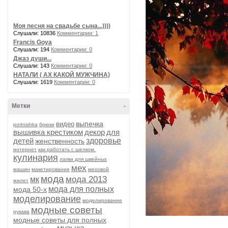
Моя песня на свадьбе сына...))))
Слушали: 10836
Комментарии: 1
Francis Goya
Слушали: 194
Комментарии: 0
Джаз души...
Слушали: 143
Комментарии: 0
НАТАЛИ ( АХ КАКОЙ МУЖЧИНА)
Слушали: 1619
Комментарии: 0
Метки
-
выпечка
видео
portnishka
брюки
вышивка крестиком
декор
для
детей
здоровье
женственность
интернет
как работать с шелком.
кулинария
лапки для швейных
мех
машин
макетирование
меховой
мода
мода 2013
мк
жилет
мода для полных
мода 50-х
моделирование
моделирование
модные советы
рукава
модные советы для полных