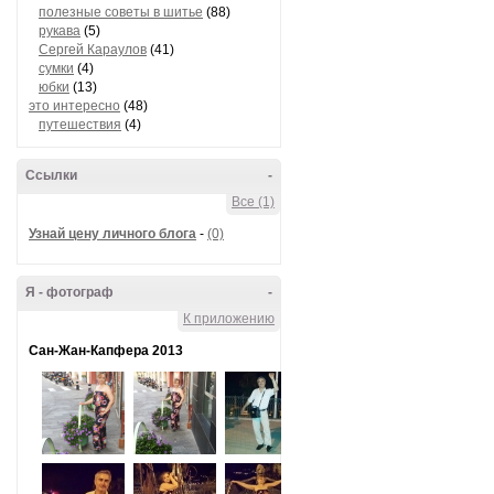
полезные советы в шитье
(88)
рукава
(5)
Сергей Караулов
(41)
сумки
(4)
юбки
(13)
это интересно
(48)
путешествия
(4)
Ссылки
-
Все (1)
Узнай цену личного блога
-
(0)
Я - фотограф
-
К приложению
Сан-Жан-Капфера 2013