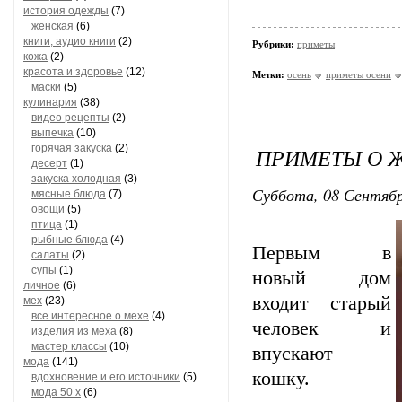
история одежды
(7)
женская
(6)
книги, аудио книги
(2)
Рубрики:
приметы
кожа
(2)
красота и здоровье
(12)
Метки:
осень
приметы осени
маски
(5)
кулинария
(38)
видео рецепты
(2)
выпечка
(10)
горячая закуска
(2)
ПРИМЕТЫ О 
десерт
(1)
закуска холодная
(3)
Суббота, 08 Сентябр
мясные блюда
(7)
овощи
(5)
птица
(1)
рыбные блюда
(4)
Первым в
салаты
(2)
супы
(1)
новый дом
личное
(6)
входит старый
мех
(23)
все интересное о мехе
(4)
человек и
изделия из меха
(8)
мастер классы
(10)
впускают
мода
(141)
кошку.
вдохновение и его источники
(5)
мода 50 х
(6)