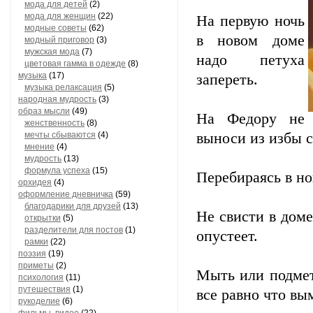
мода для детей
(2)
мода для женщин
(22)
На первую ночь
модные советы
(62)
в новом доме
модный приговор
(3)
мужская мода
(7)
надо петуха
цветовая гамма в одежде
(8)
музыка
(17)
запереть.
музыка релаксация
(5)
народная мудрость
(3)
образ мысли
(49)
На Федору не
женственность
(8)
мечты сбываются
(4)
выноси из избы c
мнение
(4)
мудрость
(13)
формула успеха
(15)
Перебираясь в но
орхидея
(4)
оформление дневничка
(59)
благодарики для друзей
(13)
Не свисти в доме
открытки
(5)
разделители для постов
(1)
опустеет.
рамки
(22)
поэзия
(19)
приметы
(2)
Мыть или подмета
психология
(11)
путешествия
(1)
все равно что вы
рукоделие
(6)