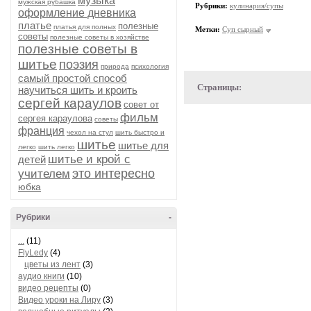
музыка
мужская рубашка
Рубрики:
кулинария/супы
оформление дневника
платье
полезные
платья для полных
Метки:
Суп сырный
советы
полезные советы в хозяйстве
полезные советы в
шитье
поэзия
природа
психология
самый простой способ
Страницы:
научиться шить и кроить
сергей караулов
совет от
фильм
сергея караулова
советы
франция
чехол на стул
шить быстро и
шитье
шитье для
легко
шить легко
шитье и крой с
детей
это интересно
учителем
юбка
Рубрики
-
...
(11)
FlyLedy
(4)
цветы из лент
(3)
аудио книги
(10)
видео рецепты
(0)
Видео уроки на Лиру
(3)