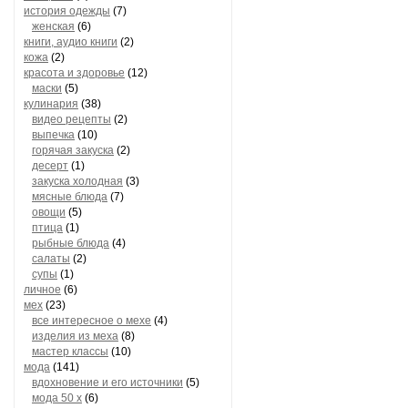
история одежды
(7)
женская
(6)
книги, аудио книги
(2)
кожа
(2)
красота и здоровье
(12)
маски
(5)
кулинария
(38)
видео рецепты
(2)
выпечка
(10)
горячая закуска
(2)
десерт
(1)
закуска холодная
(3)
мясные блюда
(7)
овощи
(5)
птица
(1)
рыбные блюда
(4)
салаты
(2)
супы
(1)
личное
(6)
мех
(23)
все интересное о мехе
(4)
изделия из меха
(8)
мастер классы
(10)
мода
(141)
вдохновение и его источники
(5)
мода 50 х
(6)