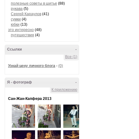
полезные советы в шитье
(88)
рукава
(5)
Сергей Караулов
(41)
сумки
(4)
юбки
(13)
это интересно
(48)
путешествия
(4)
Ссылки
-
Все (1)
Узнай цену личного блога
-
(0)
Я - фотограф
-
К приложению
Сан-Жан-Капфера 2013