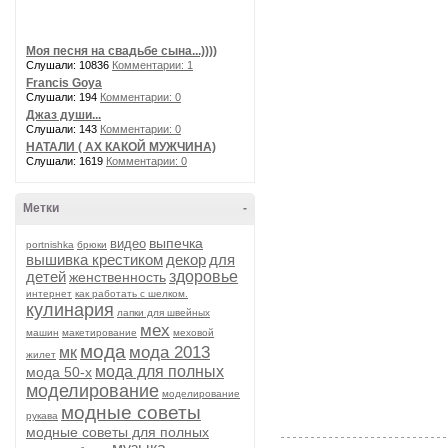
Моя песня на свадьбе сына...))))
Слушали: 10836
Комментарии: 1
Francis Goya
Слушали: 194
Комментарии: 0
Джаз души...
Слушали: 143
Комментарии: 0
НАТАЛИ ( АХ КАКОЙ МУЖЧИНА)
Слушали: 1619
Комментарии: 0
Метки
-
выпечка
видео
portnishka
брюки
вышивка крестиком
декор
для
детей
здоровье
женственность
интернет
как работать с шелком.
кулинария
лапки для швейных
мех
машин
макетирование
меховой
мода
мода 2013
мк
жилет
мода для полных
мода 50-х
моделирование
моделирование
модные советы
рукава
модные советы для полных