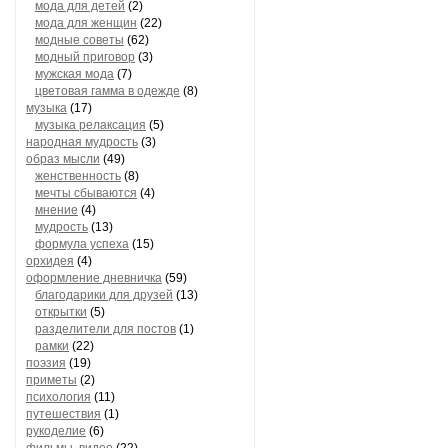
мода для детей
(2)
мода для женщин
(22)
модные советы
(62)
модный приговор
(3)
мужская мода
(7)
цветовая гамма в одежде
(8)
музыка
(17)
музыка релаксация
(5)
народная мудрость
(3)
образ мысли
(49)
женственность
(8)
мечты сбываются
(4)
мнение
(4)
мудрость
(13)
формула успеха
(15)
орхидея
(4)
оформление дневничка
(59)
благодарики для друзей
(13)
открытки
(5)
разделители для постов
(1)
рамки
(22)
поэзия
(19)
приметы
(2)
психология
(11)
путешествия
(1)
рукоделие
(6)