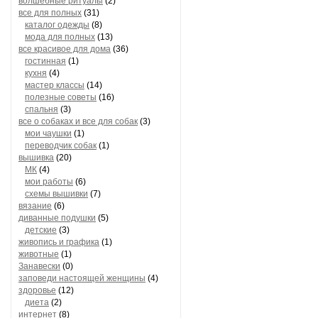
волшебные ритуалы
(2)
все для полных
(31)
каталог одежды
(8)
мода для полных
(13)
все красивое для дома
(36)
гостинная
(1)
кухня
(4)
мастер классы
(14)
полезные советы
(16)
спальня
(3)
все о собаках и все для собак
(3)
мои чаушки
(1)
переводчик собак
(1)
вышивка
(20)
МК
(4)
мои работы
(6)
схемы вышивки
(7)
вязание
(6)
диванные подушки
(5)
детские
(3)
живопись и графика
(1)
животные
(1)
Занавески
(0)
заповеди настоящей женщины
(4)
здоровье
(12)
диета
(2)
интернет
(8)