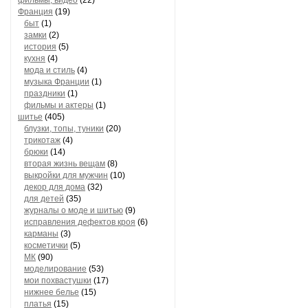
фильмы, видео
(22)
Франция
(19)
быт
(1)
замки
(2)
история
(5)
кухня
(4)
мода и стиль
(4)
музыка Франции
(1)
праздники
(1)
фильмы и актеры
(1)
шитье
(405)
блузки, топы, туники
(20)
трикотаж
(4)
брюки
(14)
вторая жизнь вещам
(8)
выкройки для мужчин
(10)
декор для дома
(32)
для детей
(35)
журналы о моде и шитью
(9)
исправления дефектов кроя
(6)
карманы
(3)
косметички
(5)
МК
(90)
моделирование
(53)
мои похвастушки
(17)
нижнее белье
(15)
платья
(15)