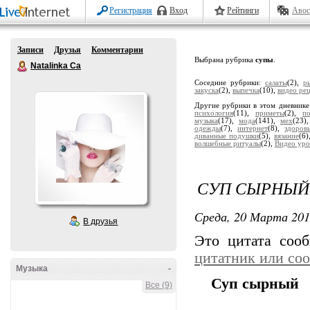
Регистрация
Вход
Рейтинги
Авос
Записи
Друзья
Комментарии
Выбрана рубрика
супы
.
Natalinka Ca
Соседние рубрики:
салаты
(2),
р
закуска
(2),
выпечка
(10),
видео ре
Другие рубрики в этом дневник
психология
(11),
приметы
(2),
по
музыка
(17),
мода
(141),
мех
(23)
одежды
(7),
интернет
(8),
здоров
диванные подушки
(5),
вязание
(6
волшебные ритуалы
(2),
Видео уро
СУП СЫРНЫЙ
Среда, 20 Марта 201
В друзья
Это цитата со
цитатник или со
Музыка
-
Суп сырный
Все (9)