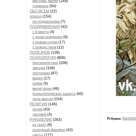
мистика, магия
(249)
суеверие
(54)
ОБО ВСЕМ
(22)
огород
(154)
на подоконнике
(7)
ПОЗДРАВЛЕНИЯ
(42)
с 8 марта
(4)
с днем рождения
(9)
с новым годом
(17)
с рождеством
(12)
ПОЛЕЗНОЕ
(138)
ПСИХОЛОГИЯ
(806)
биоэнергетика
(208)
эмоции
(108)
эзотерика
(87)
видео
(17)
рейки
(5)
медитации
(46)
психологическая защита
(60)
сила мысли
(154)
РЕЛИГИЯ
(146)
ролик
(43)
часовни
(3)
Рубрики:
ВЫШИВК
РУКОДЕЛИЕ
(283)
из газет
(8)
холодный фарфор
(43)
цветы
(127)