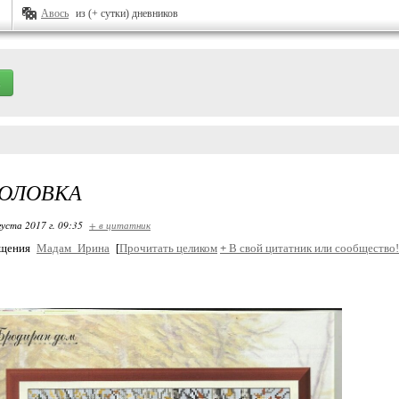
Авось
из (+ сутки) дневников
ГОЛОВКА
густа 2017 г. 09:35
+ в цитатник
бщения
Мадам_Ирина
[
Прочитать целиком
+
В свой цитатник или сообщество!