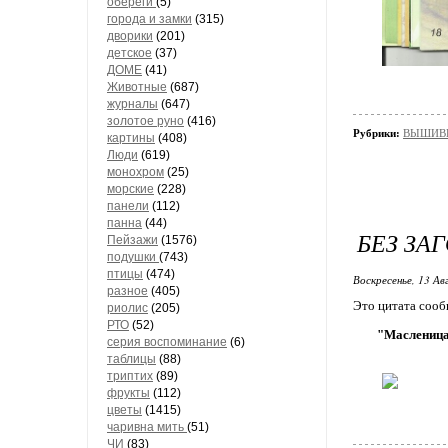
обереги
(5)
города и замки
(315)
дворики
(201)
детское
(37)
ДОМЕ
(41)
Животные
(687)
журналы
(647)
золотое руно
(416)
Рубрики:
ВЫШИВК
картины
(408)
Люди
(619)
монохром
(25)
морские
(228)
панели
(112)
панна
(44)
БЕЗ ЗА
Пейзажи
(1576)
подушки
(743)
птицы
(474)
Воскресенье, 13 Ав
разное
(405)
Это цитата соо
риолис
(205)
РТО
(52)
"Маслениц
серия воспоминание
(6)
таблицы
(88)
триптих
(89)
фрукты
(112)
цветы
(1415)
чаривна мить
(51)
ЧИ
(83)