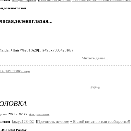
,зеленоглазая...
осая,зеленоглазая...
Читать далее...
А (КРЕСТИК)/Люди
ГОЛОВКА
густа 2017 г. 09:19
+ в цитатник
бщения
kuzya123452
[
Прочитать целиком
+
В свой цитатник или сообщество!
]
landul Pastor