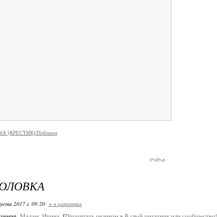
А (КРЕСТИК)/Пейзажи
ГОЛОВКА
густа 2017 г. 09:20
+ в цитатник
бщения
Мадам_Ирина
[
Прочитать целиком
+
В свой цитатник или сообщество!