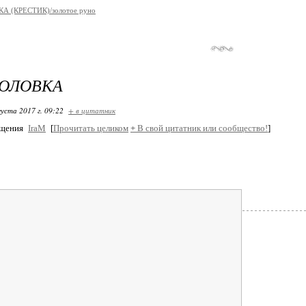
 (КРЕСТИК)/золотое руно
ГОЛОВКА
густа 2017 г. 09:22
+ в цитатник
бщения
IraM
[
Прочитать целиком
+
В свой цитатник или сообщество!
]