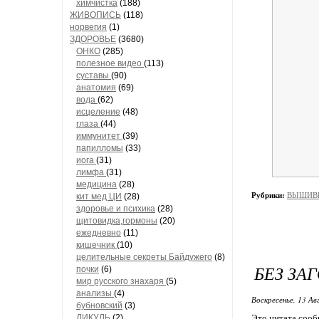
химчистка
(188)
ЖИВОПИСЬ
(118)
норвегия
(1)
ЗДОРОВЬЕ
(3680)
ОНКО
(285)
полезное видео
(113)
суставы
(90)
анатомия
(69)
вода
(62)
исцеление
(48)
глаза
(44)
иммунитет
(39)
папилломы
(33)
иога
(31)
лимфа
(31)
медицина
(28)
Рубрики:
ВЫШИВК
кит мед ЦИ
(28)
здоровье и психика
(28)
щитовидка,гормоны
(20)
ежедневно
(11)
кишечник
(10)
целительные секреты Байдужего
(8)
БЕЗ ЗА
почки
(6)
мир русского знахаря
(5)
анализы
(4)
Воскресенье, 13 Ав
бубновский
(3)
ДИКУЛЬ
(2)
Это цитата соо