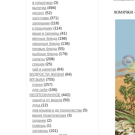
в горшочках
(3)
выпечка
(494)
ХОМЯЧКИ 
десерт
(52)
заготовки
(371)
запеканки
(118)
к празднику
(114)
каши и гарниры
(41)
мясные блюда
(198)
овощные блюда
(138)
первые блюда
(55)
рыбные блюда
(179)
салаты
(208)
специи
(25)
чай и напитки
(64)
МУДРОСТИ ЖИЗНИ
(64)
МУЗЫКА
(755)
плеер
(257)
для себя
(106)
НЕОПОЗНАННОЕ
(442)
защита от врагов
(50)
луна
(12)
лев клыков и др пророчества
(5)
магия практическая
(3)
гадание
(2)
помощь
(1)
заговоры
(101)