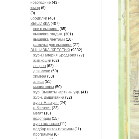
новогодние
(43)
юмор
(6)
(0)
бродилки
(46)
ВЫШИВКА
(407)
все о вышивке
(65)
вышивка гладью.
(301)
вышивка лентами
(16)
рамочки для вышивки
(27)
ВЫШИВКА (КРЕСТИК)
(9332)
журн.Галерия Бродерия
(77)
жив.кошки
(62)
леврон
(62)
для кухни
(59)
химера
(53)
алиса
(51)
миниатюры
(50)
жур. Вышиты картины укр.
(41)
журн. Вышиванка
(32)
журн .Настуня
(24)
гоблензет
(23)
мегат
(18)
водопады
(15)
журн.польские
(11)
подбор ниток к схемам
(11)
программы
(6)