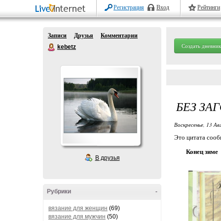
Регистрация
Вход
Рейтинги
Записи
Друзья
Комментарии
Создать дневник
kebetz
БЕЗ ЗА
Воскресенье, 13 Ав
Это цитата соо
Конец зиме
В друзья
Рубрики
-
вязание для женщин
(69)
вязание для мужчин
(50)