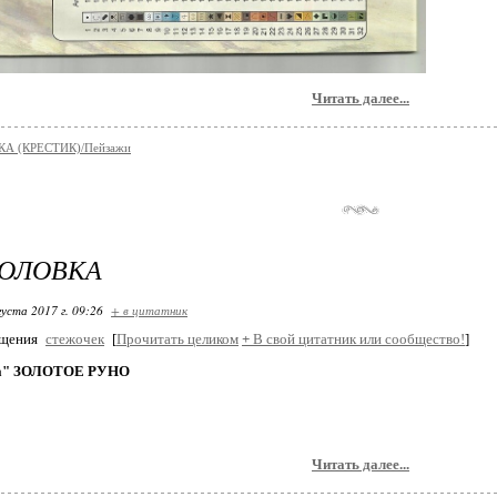
Читать далее...
А (КРЕСТИК)/Пейзажи
ГОЛОВКА
густа 2017 г. 09:26
+ в цитатник
бщения
стежочек
[
Прочитать целиком
+
В свой цитатник или сообщество!
]
а" ЗОЛОТОЕ РУНО
Читать далее...