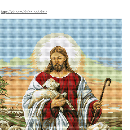
-
http://vk.com/clubrucodelnic