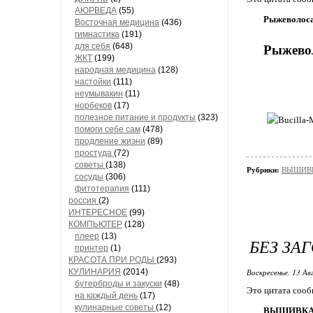
АЮРВЕДА
(55)
Рыжеволосая
Восточная медицина
(436)
гимнастика
(191)
для себя
(648)
Рыжевол
ЖКТ
(199)
народная медицина
(128)
настойки
(111)
неумывакин
(11)
норбеков
(17)
полезное питание и продукты
(323)
помоги себе сам
(478)
продление жиэни
(89)
простуда
(72)
советы
(138)
Рубрики:
ВЫШИВК
сосуды
(306)
фитотерапия
(111)
россия
(2)
ИНТЕРЕСНОЕ
(99)
КОМПЬЮТЕР
(128)
плеер
(13)
БЕЗ ЗА
принтер
(1)
КРАСОТА ПРИ РОДЫ
(293)
КУЛИНАРИЯ
(2014)
Воскресенье, 13 Ав
бутерброды и закуски
(48)
Это цитата соо
на каждый день
(17)
кулинарные советы
(12)
ВЫШИВКА-B