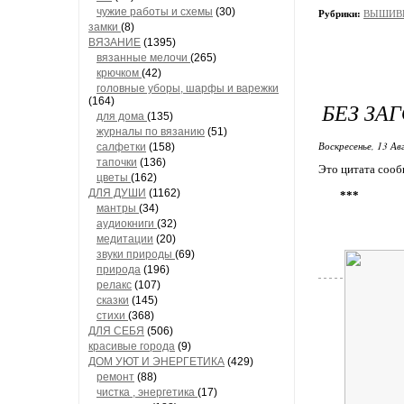
чужие работы и схемы
(30)
Рубрики:
ВЫШИВКА
замки
(8)
ВЯЗАНИЕ
(1395)
вязанные мелочи
(265)
крючком
(42)
головные уборы, шарфы и варежки
(164)
БЕЗ ЗА
для дома
(135)
журналы по вязанию
(51)
Воскресенье, 13 Ав
салфетки
(158)
тапочки
(136)
Это цитата соо
цветы
(162)
ДЛЯ ДУШИ
(1162)
***
мантры
(34)
аудиокниги
(32)
медитации
(20)
звуки природы
(69)
природа
(196)
релакс
(107)
сказки
(145)
стихи
(368)
ДЛЯ СЕБЯ
(506)
красивые города
(9)
ДОМ УЮТ И ЭНЕРГЕТИКА
(429)
ремонт
(88)
чистка , энергетика
(17)