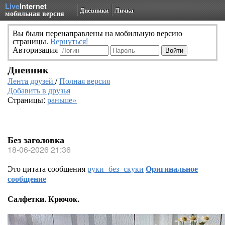
Live
Internet
Дневники
Личка
мобильная версия
Вы были перенаправлены на мобильную версию
страницы.
Вернуться!
Авторизация
Дневник
Лента друзей
/
Полная версия
Добавить в друзья
Страницы:
раньше»
Без заголовка
18-06-2026 21:36
Это цитата сообщения
руки_без_скуки
Оригинальное
сообщение
Салфетки. Крючок.