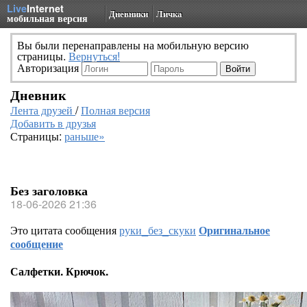
Live
Internet
Дневники
Личка
мобильная версия
Вы были перенаправлены на мобильную версию
страницы.
Вернуться!
Авторизация
Дневник
Лента друзей
/
Полная версия
Добавить в друзья
Страницы:
раньше»
Без заголовка
18-06-2026 21:36
Это цитата сообщения
руки_без_скуки
Оригинальное
сообщение
Салфетки. Крючок.