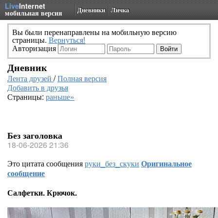
Live
Internet
Дневники
Личка
мобильная версия
Вы были перенаправлены на мобильную версию
страницы.
Вернуться!
Авторизация
Дневник
Лента друзей
/
Полная версия
Добавить в друзья
Страницы:
раньше»
Без заголовка
18-06-2026 21:36
Это цитата сообщения
руки_без_скуки
Оригинальное
сообщение
Салфетки. Крючок.