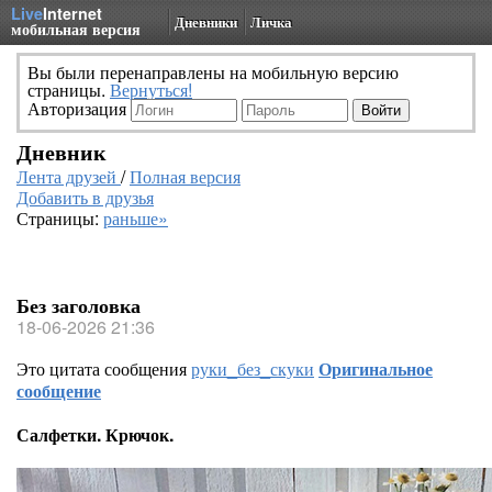
Live
Internet
Дневники
Личка
мобильная версия
Вы были перенаправлены на мобильную версию
страницы.
Вернуться!
Авторизация
Дневник
Лента друзей
/
Полная версия
Добавить в друзья
Страницы:
раньше»
Без заголовка
18-06-2026 21:36
Это цитата сообщения
руки_без_скуки
Оригинальное
сообщение
Салфетки. Крючок.