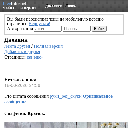
Live
Internet
Дневники
Личка
мобильная версия
Вы были перенаправлены на мобильную версию
страницы.
Вернуться!
Авторизация
Дневник
Лента друзей
/
Полная версия
Добавить в друзья
Страницы:
раньше»
Без заголовка
18-06-2026 21:36
Это цитата сообщения
руки_без_скуки
Оригинальное
сообщение
Салфетки. Крючок.