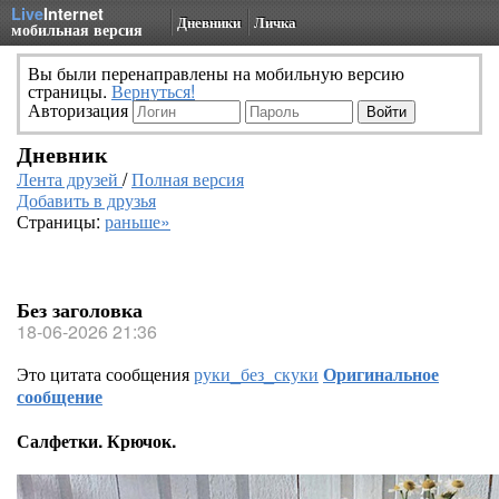
Live
Internet
Дневники
Личка
мобильная версия
Вы были перенаправлены на мобильную версию
страницы.
Вернуться!
Авторизация
Дневник
Лента друзей
/
Полная версия
Добавить в друзья
Страницы:
раньше»
Без заголовка
18-06-2026 21:36
Это цитата сообщения
руки_без_скуки
Оригинальное
сообщение
Салфетки. Крючок.