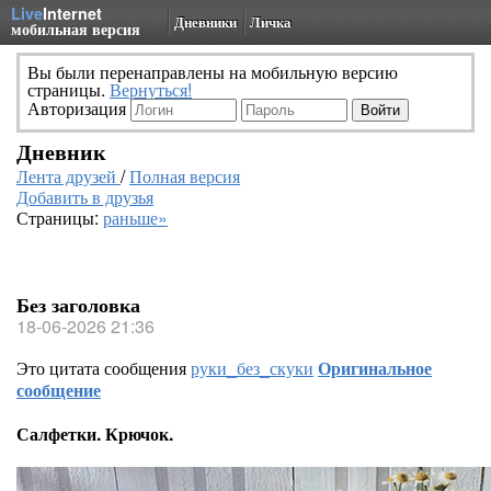
Live
Internet
Дневники
Личка
мобильная версия
Вы были перенаправлены на мобильную версию
страницы.
Вернуться!
Авторизация
Дневник
Лента друзей
/
Полная версия
Добавить в друзья
Страницы:
раньше»
Без заголовка
18-06-2026 21:36
Это цитата сообщения
руки_без_скуки
Оригинальное
сообщение
Салфетки. Крючок.