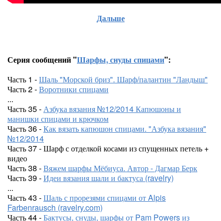
Дальше
Серия сообщений "
Шарфы, снуды спицами
":
Часть 1 -
Шаль "Морской бриз". Шарф/палантин "Ландыш"
Часть 2 -
Воротники спицами
...
Часть 35 -
Азбука вязания №12/2014 Капюшоны и
манишки спицами и крючком
Часть 36 -
Как вязать капюшон спицами. "Азбука вязания"
№12/2014
Часть 37 - Шарф с отделкой косами из спущенных петель +
видео
Часть 38 -
Вяжем шарфы Мёбиуса. Автор - Дагмар Берк
Часть 39 -
Идеи вязания шали и бактуса (ravelry)
...
Часть 43 -
Шаль с прорезями спицами от Alpis
Farbenrausch (ravelry.com)
Часть 44 -
Бактусы, снуды, шарфы от Pam Powers из