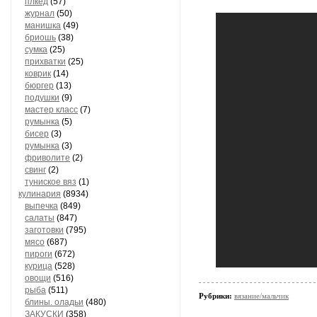
плкед
(57)
журнал
(50)
манишка
(49)
бриошь
(38)
сумка
(25)
прихватки
(25)
коврик
(14)
бюргер
(13)
подушки
(9)
мастер класс
(7)
румынка
(5)
бисер
(3)
румынка
(3)
фриволите
(2)
свинг
(2)
туниское вяз
(1)
кулинария
(8934)
выпечка
(849)
салаты
(847)
заготовки
(795)
мясо
(687)
пироги
(672)
курица
(528)
овощи
(516)
рыба
(511)
Рубрики:
вязание/мальчик
блины. оладьи
(480)
ЗАКУСКИ
(358)