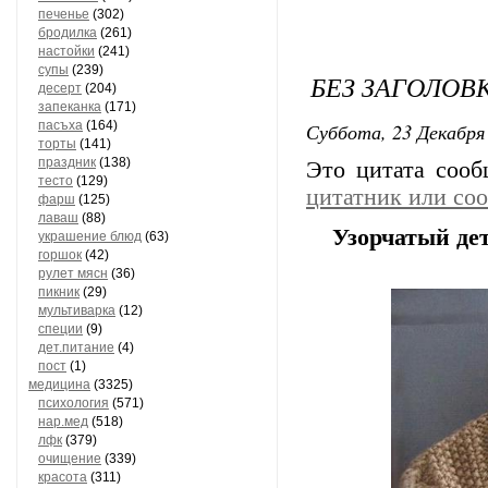
печенье
(302)
бродилка
(261)
настойки
(241)
супы
(239)
БЕЗ ЗАГОЛОВ
десерт
(204)
запеканка
(171)
пасъха
(164)
Суббота, 23 Декабря 
торты
(141)
праздник
(138)
Это цитата соо
тесто
(129)
цитатник или со
фарш
(125)
лаваш
(88)
Узорчатый де
украшение блюд
(63)
горшок
(42)
рулет мясн
(36)
пикник
(29)
мультиварка
(12)
специи
(9)
дет.питание
(4)
пост
(1)
медицина
(3325)
психология
(571)
нар.мед
(518)
лфк
(379)
очищение
(339)
красота
(311)