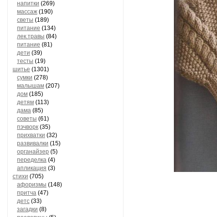
напитки
(269)
массаж
(190)
светы
(189)
питание
(134)
лек.травы
(84)
питание
(81)
дети
(39)
тесты
(19)
шитье
(1301)
сумки
(278)
малышам
(207)
дом
(185)
детям
(113)
дама
(85)
советы
(61)
пэчворк
(35)
прихватки
(32)
развивалки
(15)
органайзер
(5)
переделка
(4)
апликация
(3)
стихи
(705)
афоризмы
(148)
притча
(47)
детс
(33)
загадки
(8)