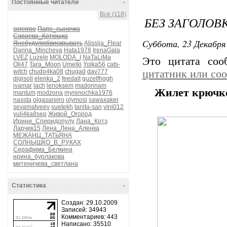
Постоянные читатели
-
Все (118)
БЕЗ ЗАГОЛОВ
soreiroo
Папе_сыночка
Сараева_Катющка
Суббота, 23 Декабря 
Янебудулюбвискрывать
Alissija_Flear
Darina_Mincheva
Hata1978
IrenaGala
LVEZ
Luzele
MOLODA_I
NaTaLiMa
Это цитата со
Oli47
Tara_Moon
Umelki
Yolka56
cats-
witch
chudo4ka08
chugad
dav777
цитатник или со
digisoll
elenka_2
feedalt
guzelfhggh
ivamar
lach
lenoksem
madonnam
Жилет крючк
mantum
modzona
myrenochka1976
nassta
olgasareiro
olymosi
sawaxaker
sevamatveev
suetekh
tanita-san
vini012
yuli4ka8sep
Живой_Огород
Ирини_Спиридопулу
Лана_Котэ
Ларчик15
Лена_Лена_Аленка
МЕЖАНЦ_ТАТЬЯНА
СОЛНЫШКО_В_РУКАХ
Серафима_Белкина
ирина_бурлакова
митеничева_светлана
Статистика
-
Создан: 29.10.2009
Записей: 34943
Комментариев: 443
Написано: 35510