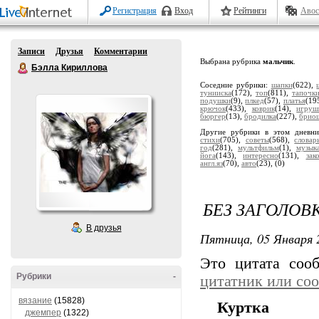
Регистрация
Вход
Рейтинги
Авос
Записи
Друзья
Комментарии
Выбрана рубрика
мальчик
.
Бэлла Кириллова
Соседние рубрики:
шапки
(622),
тунииска
(172),
топ
(811),
тапочк
подушки
(9),
плкед
(57),
платья
(19
крючок
(433),
коврик
(14),
игруш
бюргер
(13),
бродилка
(227),
брио
Другие рубрики в этом дневн
стихи
(705),
советы
(568),
словар
год
(281),
мультфильм
(1),
музык
йога
(143),
интересно
(131),
зак
англ.яз
(70),
авто
(23),
(0)
БЕЗ ЗАГОЛОВ
В друзья
Пятница, 05 Января 
Это цитата со
Рубрики
-
цитатник или со
вязание
(15828)
Куртка
джемпер
(1322)