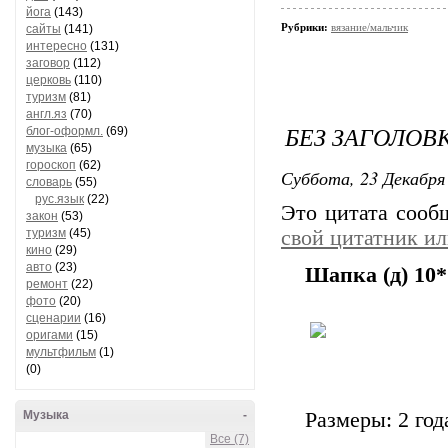
йога
(143)
Рубрики:
вязание/мальчик
сайты
(141)
интересно
(131)
заговор
(112)
церковь
(110)
туризм
(81)
англ.яз
(70)
БЕЗ ЗАГОЛОВ
блог-оформл.
(69)
музыка
(65)
гороскоп
(62)
Суббота, 23 Декабря 
словарь
(55)
рус.язык
(22)
Это цитата соо
закон
(53)
туризм
(45)
свой цитатник и
кино
(29)
авто
(23)
Шапка (д) 10*
ремонт
(22)
фото
(20)
сценарии
(16)
оригами
(15)
мультфильм
(1)
(0)
Музыка
-
Размеры: 2 года
Все (7)