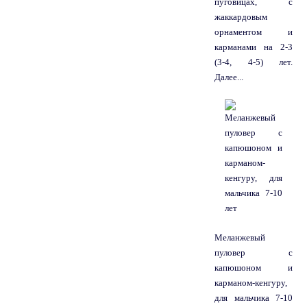
пуговицах, с
жаккардовым
орнаментом и
карманами на 2-3
(3-4, 4-5) лет.
Далее...
Меланжевый
пуловер с
капюшоном и
карманом-кенгуру,
для мальчика 7-10