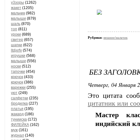
у3зоры
(1262)
жакет
(1205)
мальчик
(982)
малыши
(879)
шаль
(870)
топ
(811)
уроки
(689)
Рубрики:
вязание/мальчик
свитер
(657)
шапки
(622)
ltdjxrfv
(574)
игрушки
(568)
малыши
(556)
носки
(512)
БЕЗ ЗАГОЛОВ
тапочки
(454)
крючок
(433)
крючок
(386)
Четверг, 04 Января 2
варежки
(255)
уют
(249)
Это цитата со
салфетки
(235)
цитатник или со
бродилка
(227)
платья
(195)
Мастер кла
жакард
(186)
тунииска
(172)
индийский кл
ФИЛЕЙКА
(162)
муж
(161)
журнал
(140)