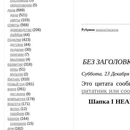
пословицы
(5)
скороговорки
(5)
дача
(689)
дача
(521)
цветы
(103)
советы
(568)
домоводство
(206)
Рубрики:
вязание/мальчик
лайфак
(44)
поделки
(423)
детское
(44)
подарки
(30)
оригами
(7)
БЕЗ ЗАГОЛОВ
мыловар
(4)
развитие
(316)
игры
(51)
Суббота, 23 Декабря 
мультик
(2)
фитнес
(310)
Это цитата соо
Новый год
(281)
книги
(261)
цитатник или со
дет.книги
(8)
компьютер
(178)
Шапка I HE
красота
(171)
волос
(12)
парфюм
(3)
разное
(164)
сценарии
(15)
дом
(162)