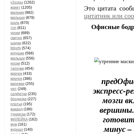
у3зоры
(1262)
Это цитата соо
жакет
(1205)
мальчик
(982)
цитатник или со
малыши
(879)
шаль
(870)
Офисные бодр
топ
(811)
уроки
(689)
свитер
(657)
шапки
(622)
ltdjxrfv
(574)
игрушки
(568)
малыши
(556)
носки
(512)
тапочки
(454)
крючок
(433)
предОфис
крючок
(386)
варежки
(255)
экспресс-р
уют
(249)
салфетки
(235)
мозги в
бродилка
(227)
платья
(195)
вершины.
жакард
(186)
тунииска
(172)
готовит
ФИЛЕЙКА
(162)
муж
(161)
минус –
журнал
(140)