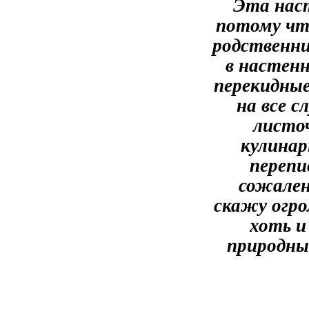
Эта наст
потому чт
родственни
в настен
перекидные
на все 
листоч
кулинар
перепи
сожален
скажу огро
хоть и
природные