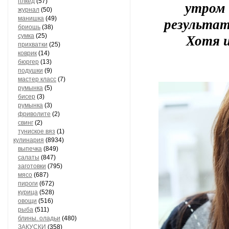
плкед
(57)
утром 
журнал
(50)
результат
манишка
(49)
бриошь
(38)
Хотя и
сумка
(25)
прихватки
(25)
коврик
(14)
бюргер
(13)
подушки
(9)
мастер класс
(7)
румынка
(5)
бисер
(3)
румынка
(3)
фриволите
(2)
свинг
(2)
туниское вяз
(1)
кулинария
(8934)
выпечка
(849)
салаты
(847)
заготовки
(795)
мясо
(687)
пироги
(672)
курица
(528)
овощи
(516)
рыба
(511)
блины. оладьи
(480)
ЗАКУСКИ
(358)