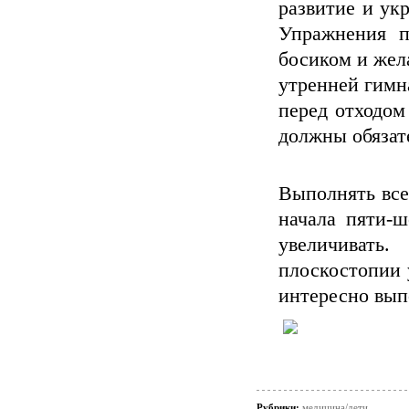
развитие и ук
Упражнения п
босиком и жела
утренней гимн
перед отходом 
должны обязат
Выполнять все 
начала пяти-ш
увеличиват
плоскостопии 
интересно вып
Рубрики:
медицина/дети