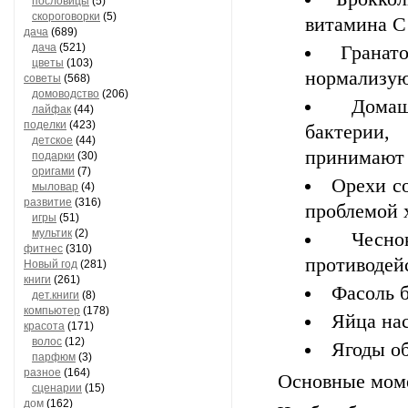
пословицы
(5)
скороговорки
(5)
витамина С
дача
(689)
дача
(521)
Гранат
цветы
(103)
нормализую
советы
(568)
домоводство
(206)
Дома
лайфак
(44)
поделки
(423)
бактерии,
детское
(44)
принимают 
подарки
(30)
оригами
(7)
Орехи со
мыловар
(4)
развитие
(316)
проблемой 
игры
(51)
мультик
(2)
Чесн
фитнес
(310)
противодей
Новый год
(281)
книги
(261)
Фасоль б
дет.книги
(8)
компьютер
(178)
Яйца на
красота
(171)
волос
(12)
Ягоды о
парфюм
(3)
разное
(164)
Основные моме
сценарии
(15)
дом
(162)