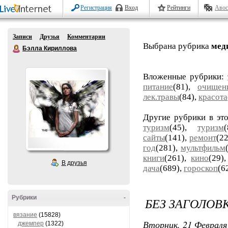
Регистрация
Вход
Рейтинги
Авос
Записи
Друзья
Комментарии
Выбрана рубрика
мед
Бэлла Кириллова
Вложенные рубрики:
питание
(81),
очищен
лек.травы
(84),
красота
Другие рубрики в эт
туризм
(45),
туризм
сайты
(141),
ремонт
(22
год
(281),
мультфильм
книги
(261),
кино
(29)
В друзья
дача
(689),
гороскоп
(6
Рубрики
-
БЕЗ ЗАГОЛОВ
вязание
(15828)
Вторник, 21 Февраля 
джемпер
(1322)