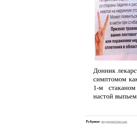
Донник лекарс
симптомом как
1-м стаканом
настой выпьем 
Рубрики:
медицина/массаж