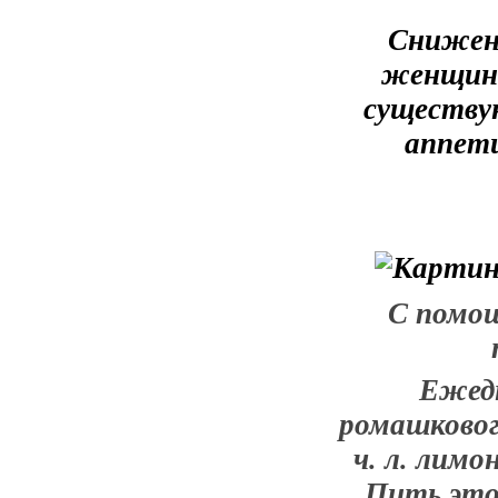
Снижени
женщины
существу
аппети
С помощ
Ежедн
ромашкового
ч. л. лимон
Пить этот