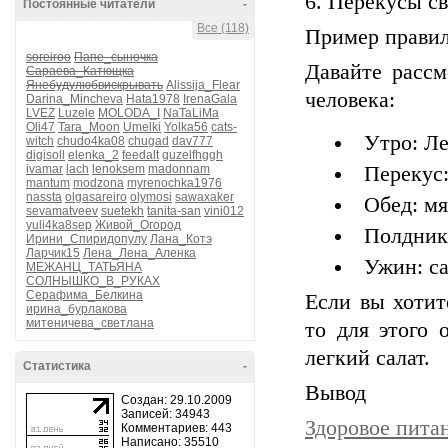
Перекусы св
Постоянные читатели
-
Все (118)
Пример правил
soreiroo
Папе_сыночка
Давайте рассм
Сараева_Катющка
Янебудулюбвискрывать
Alissija_Flear
человека:
Darina_Mincheva
Hata1978
IrenaGala
LVEZ
Luzele
MOLODA_I
NaTaLiMa
Oli47
Tara_Moon
Umelki
Yolka56
cats-
Утро: Ле
witch
chudo4ka08
chugad
dav777
digisoll
elenka_2
feedalt
guzelfhggh
ivamar
lach
lenoksem
madonnam
Перекус:
mantum
modzona
myrenochka1976
nassta
olgasareiro
olymosi
sawaxaker
Обед: мя
sevamatveev
suetekh
tanita-san
vini012
yuli4ka8sep
Живой_Огород
Полдник:
Ирини_Спиридопулу
Лана_Котэ
Ларчик15
Лена_Лена_Аленка
Ужин: са
МЕЖАНЦ_ТАТЬЯНА
СОЛНЫШКО_В_РУКАХ
Серафима_Белкина
Если вы хотит
ирина_бурлакова
митеничева_светлана
то для этого 
легкий салат.
Статистика
-
Вывод
Создан: 29.10.2009
Записей: 34943
Здоровое пита
Комментариев: 443
Написано: 35510