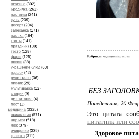
печенье
(302)
бродилка
(261)
настойки
(241)
супы
(239)
десерт
(204)
запеканка
(171)
пасъха
(164)
торты
(141)
праздник
(138)
тесто
(129)
Рубрики:
медицина/красота
фарш
(125)
лаваш
(88)
украшение блюд
(63)
горшок
(42)
рулет мясн
(36)
пикник
(29)
БЕЗ ЗАГОЛОВ
мультиварка
(12)
специи
(9)
дет.питание
(4)
Понедельник, 20 Февр
пост
(1)
медицина
(3325)
Это цитата со
психология
(571)
нар.мед
(518)
цитатник или со
лфк
(379)
очищение
(339)
Здоровое пит
красота
(311)