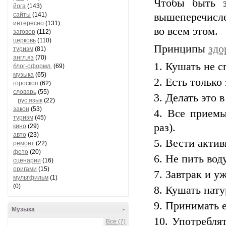
Чтобы быть з
йога
(143)
сайты
(141)
вышеперечисл
интересно
(131)
во всем этом.
заговор
(112)
церковь
(110)
Принципы
здо
туризм
(81)
англ.яз
(70)
Кушать не с
блог-оформл.
(69)
музыка
(65)
Есть только 
гороскоп
(62)
словарь
(55)
Делать это 
рус.язык
(22)
закон
(53)
Все приемы
туризм
(45)
раз).
кино
(29)
авто
(23)
Вести актив
ремонт
(22)
фото
(20)
Не пить вод
сценарии
(16)
оригами
(15)
Завтрак и у
мультфильм
(1)
(0)
Кушать нату
Принимать е
Музыка
-
Употреблят
Все (7)