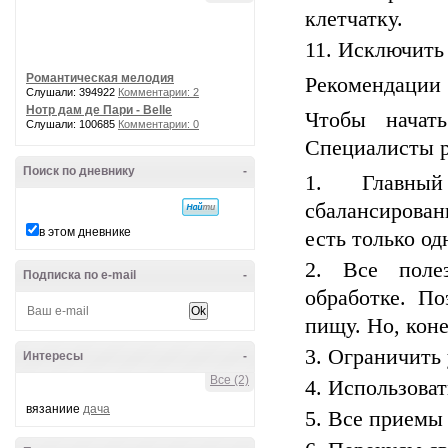
клетчатку.
Исключить 
Романтическая мелодия
Рекомендации
Слушали: 394922
Комментарии: 2
Нотр дам де Пари - Belle
Чтобы начат
Слушали: 100685
Комментарии: 0
Специалисты р
Поиск по дневнику
-
Главн
сбалансирован
в этом дневнике
есть только од
Все поле
Подписка по e-mail
-
обработке. П
пищу. Но, коне
Ограничить 
Интересы
-
Все (2)
Использоват
вязаниие
дача
Все приемы 