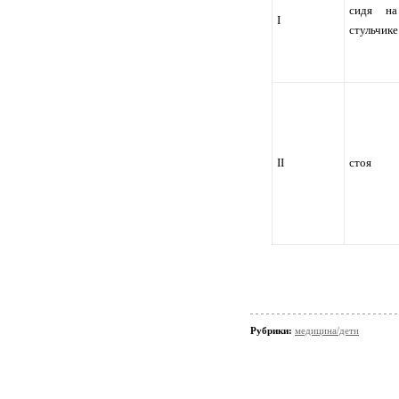
сидя на
I
стульчике
II
стоя
Рубрики:
медицина/дети