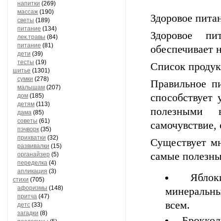
напитки
(269)
массаж
(190)
Здоровое пита
светы
(189)
питание
(134)
Здоровое пи
лек.травы
(84)
питание
(81)
обеспечивает 
дети
(39)
тесты
(19)
Список продук
шитье
(1301)
сумки
(278)
Правильное пи
малышам
(207)
способствует 
дом
(185)
детям
(113)
полезными 
дама
(85)
советы
(61)
самочувствие, 
пэчворк
(35)
прихватки
(32)
Существует мн
развивалки
(15)
самые полезны
органайзер
(5)
переделка
(4)
апликация
(3)
Ябло
стихи
(705)
афоризмы
(148)
минеральны
притча
(47)
всем.
детс
(33)
загадки
(8)
Броккол