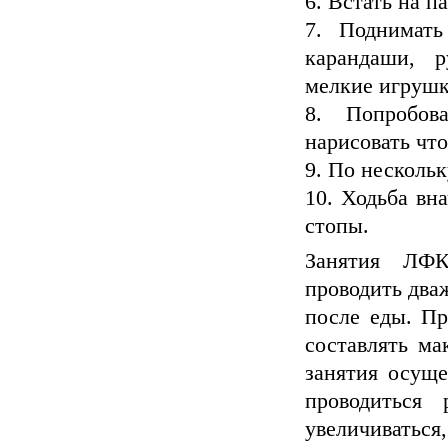
6. Встать на п
7. Поднимать
карандаши, 
мелкие игрушк
8. Попробов
нарисовать что
9. По нескольк
10. Ходьба вн
стопы.
Занятия ЛФК
проводить дваж
после еды. П
составлять ма
занятия осущ
проводиться
увеличиватьс