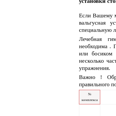
установки ст
Если Вашему
вальгусная
уст
специальную л
Лечебная ги
необходима . 
или босиком 
несколько час
упражнения.
Важно ! Обр
правильного п
№
комплекса