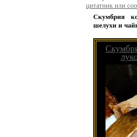
цитатник или со
Скумбрия ко
шелухи и чай
Скумбри
лук