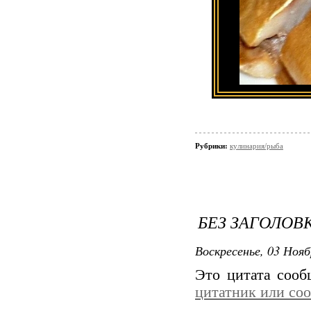
Ск
подверга
Рубрики:
кулинария/рыба
отварива
Очень
решалась
БЕЗ ЗАГОЛОВ
отварная
Воскресенье, 03 Нояб
У мен
скумбр
Это цитата соо
цитатник или со
Готовлю 