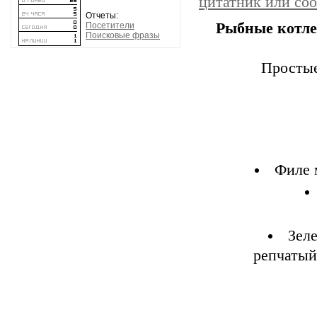
цитатник или со
Отчеты:
Рыбные котл
Посетители
Поисковые фразы
Простые
Филе м
Зел
репчатый 