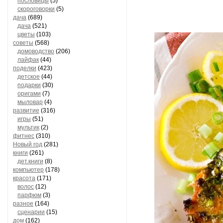
пословицы
(5)
скороговорки
(5)
дача
(689)
дача
(521)
цветы
(103)
советы
(568)
домоводство
(206)
лайфак
(44)
поделки
(423)
детское
(44)
подарки
(30)
оригами
(7)
мыловар
(4)
развитие
(316)
игры
(51)
мультик
(2)
фитнес
(310)
Новый год
(281)
книги
(261)
дет.книги
(8)
компьютер
(178)
красота
(171)
волос
(12)
парфюм
(3)
разное
(164)
сценарии
(15)
дом
(162)