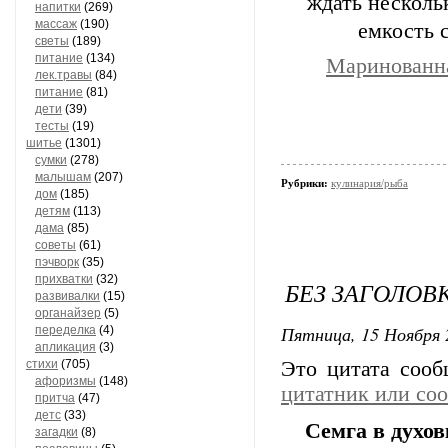
ждать нескольк
напитки
(269)
массаж
(190)
емкость с
светы
(189)
питание
(134)
Маринованна
лек.травы
(84)
питание
(81)
дети
(39)
тесты
(19)
шитье
(1301)
сумки
(278)
малышам
(207)
Рубрики:
кулинария/рыба
дом
(185)
детям
(113)
дама
(85)
советы
(61)
пэчворк
(35)
прихватки
(32)
БЕЗ ЗАГОЛОВ
развивалки
(15)
органайзер
(5)
Пятница, 15 Ноября 
переделка
(4)
апликация
(3)
стихи
(705)
Это цитата соо
афоризмы
(148)
цитатник или со
притча
(47)
детс
(33)
Семга в духов
загадки
(8)