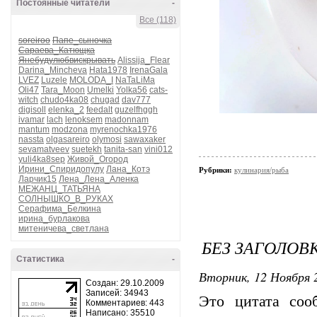
Постоянные читатели
-
Все (118)
soreiroo
Папе_сыночка
Сараева_Катющка
Янебудулюбвискрывать
Alissija_Flear
Darina_Mincheva
Hata1978
IrenaGala
LVEZ
Luzele
MOLODA_I
NaTaLiMa
Oli47
Tara_Moon
Umelki
Yolka56
cats-
witch
chudo4ka08
chugad
dav777
digisoll
elenka_2
feedalt
guzelfhggh
ivamar
lach
lenoksem
madonnam
mantum
modzona
myrenochka1976
nassta
olgasareiro
olymosi
sawaxaker
sevamatveev
suetekh
tanita-san
vini012
yuli4ka8sep
Живой_Огород
Ирини_Спиридопулу
Лана_Котэ
Рубрики:
кулинария/рыба
Ларчик15
Лена_Лена_Аленка
МЕЖАНЦ_ТАТЬЯНА
СОЛНЫШКО_В_РУКАХ
Серафима_Белкина
ирина_бурлакова
митеничева_светлана
БЕЗ ЗАГОЛОВ
Статистика
-
Вторник, 12 Ноября 2
Создан: 29.10.2009
Записей: 34943
Это цитата со
Комментариев: 443
Написано: 35510