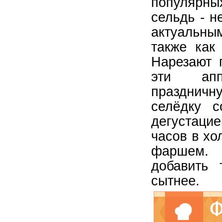
популярны
сельдь - н
актуальны
также как
Нарезают 
эти апп
праздничн
селёдку с
дегустаци
часов в хо
фаршем. 
добавить 
сытнее.