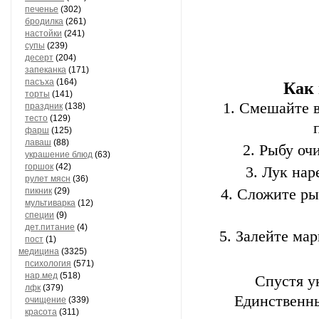
печенье
(302)
бродилка
(261)
настойки
(241)
супы
(239)
десерт
(204)
запеканка
(171)
пасъха
(164)
Как
торты
(141)
Смешайте в
праздник
(138)
тесто
(129)
фарш
(125)
лаваш
(88)
Рыбу оч
украшение блюд
(63)
горшок
(42)
Лук нар
рулет мясн
(36)
пикник
(29)
Сложите рыб
мультиварка
(12)
специи
(9)
дет.питание
(4)
Залейте мар
пост
(1)
медицина
(3325)
психология
(571)
нар.мед
(518)
Спустя у
лфк
(379)
Единственны
очищение
(339)
красота
(311)