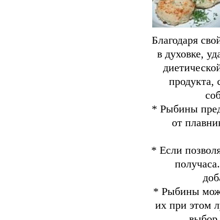
Благодаря сво
в духовке, уд
диетической
продукта, 
со
* Рыбины пред
от плавни
* Если позвол
получаса
доб
* Рыбины мож
их при этом 
выбор,