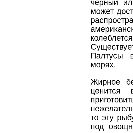
чёрный ил
может дост
внут
распростр
американс
Об
колеблется
плен
Существуе
остро
при
Палтусы 
морях.
Теп
снар
Жирное бе
по
ценится 
приготов
П
нежелатель
Те
то эту рыб
пакет
к
под овощн