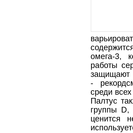
варьироват
содержитс
омега-3, 
Скумб
работы се
Получ
защищают 
- рекордс
среди всех
Остало
Палтус та
группы D,
Пригот
ценится н
убедит
использует
шелух