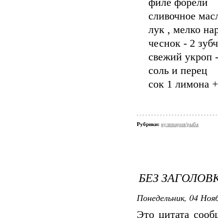
филе форели
сливочное масл
лук , мелко на
чеснок - 2 зуб
свежий укроп -
соль и перец
сок 1 лимона +
Рубрики:
кулинария/рыба
БЕЗ ЗАГОЛОВ
Понедельник, 04 Нояб
Это цитата соо