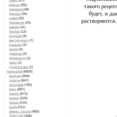
плкед
(57)
журнал
(50)
такого рецеп
манишка
(49)
будет, и д
бриошь
(38)
сумка
(25)
растворяются.
прихватки
(25)
коврик
(14)
бюргер
(13)
подушки
(9)
мастер класс
(7)
румынка
(5)
бисер
(3)
румынка
(3)
фриволите
(2)
свинг
(2)
туниское вяз
(1)
кулинария
(8934)
выпечка
(849)
салаты
(847)
заготовки
(795)
мясо
(687)
пироги
(672)
курица
(528)
овощи
(516)
рыба
(511)
блины. оладьи
(480)
ЗАКУСКИ
(358)