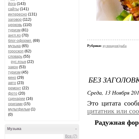
йога
(143)
сайты
(141)
интересно
(131)
заговор
(112)
церковь
(110)
туризм
(81)
англ.яз
(70)
блог-оформл.
(69)
музыка
(65)
Рубрики:
кулинария/рыба
гороскоп
(62)
словарь
(55)
рус.язык
(22)
закон
(53)
туризм
(45)
БЕЗ ЗАГОЛОВ
кино
(29)
авто
(23)
ремонт
(22)
Среда, 13 Ноября 201
фото
(20)
сценарии
(16)
Это цитата соо
оригами
(15)
мультфильм
(1)
цитатник или со
(0)
Радужная фор
Музыка
-
Все (7)