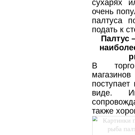
сухарях и
очень попу
скумб
палтуса п
те
подать к с
Пе
Палтус 
духо
наиболе
р
Че
В торго
магазин
поступает
виде. Ин
сопровожд
также хоро