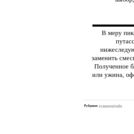
▬▬▬▬▬▬
В меру пик
путасс
нижеследую
заменить смес
Полученное б
или ужина, оф
Рубрики:
кулинария/рыба