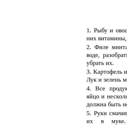
Рыбу и ово
них витамины,
Филе минта
воде, разобра
убрать их.
Картофель и
Лук и зелень м
Все проду
яйцо и нескол
должна быть н
Руки смачи
их в муке.