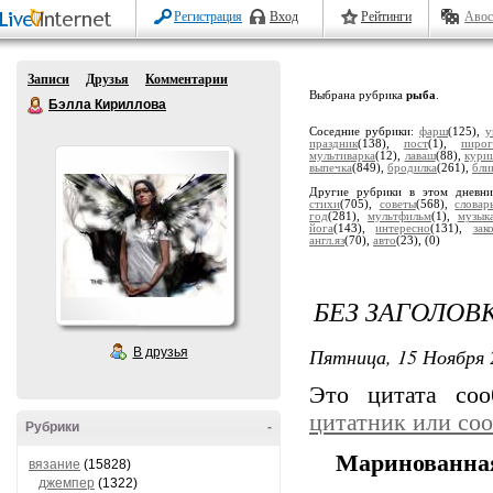
Регистрация
Вход
Рейтинги
Авос
Записи
Друзья
Комментарии
Выбрана рубрика
рыба
.
Бэлла Кириллова
Соседние рубрики:
фарш
(125),
у
праздник
(138),
пост
(1),
пирог
мультиварка
(12),
лаваш
(88),
кури
выпечка
(849),
бродилка
(261),
бли
Другие рубрики в этом дневн
стихи
(705),
советы
(568),
словар
год
(281),
мультфильм
(1),
музык
йога
(143),
интересно
(131),
зак
англ.яз
(70),
авто
(23),
(0)
БЕЗ ЗАГОЛОВ
Пятница, 15 Ноября 
В друзья
Это цитата со
цитатник или со
Рубрики
-
Маринованна
вязание
(15828)
джемпер
(1322)