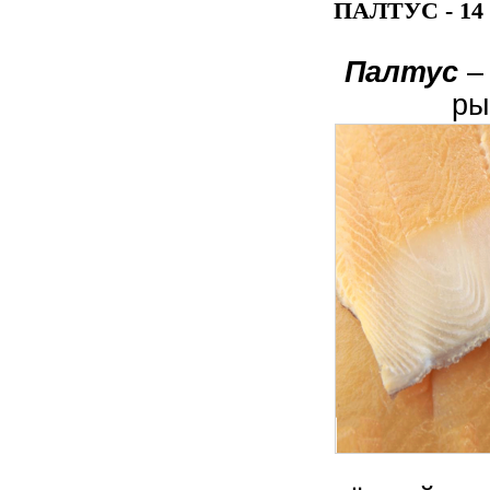
ПАЛТУС - 14 
Ни разу
угоща
Палтус
– 
ры
Инг
Ску
М
Пе