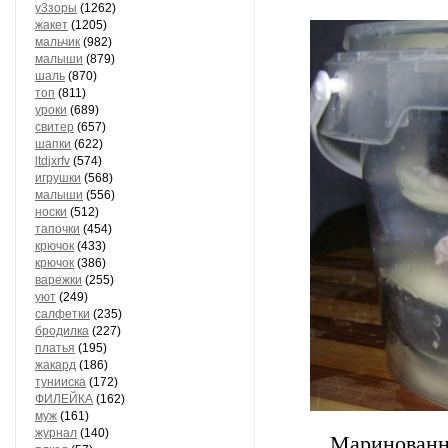
у3зоры
(1262)
жакет
(1205)
мальчик
(982)
малыши
(879)
шаль
(870)
топ
(811)
уроки
(689)
свитер
(657)
шапки
(622)
ltdjxrfv
(574)
игрушки
(568)
малыши
(556)
носки
(512)
тапочки
(454)
крючок
(433)
крючок
(386)
варежки
(255)
уют
(249)
салфетки
(235)
бродилка
(227)
платья
(195)
жакард
(186)
тунииска
(172)
ФИЛЕЙКА
(162)
муж
(161)
журнал
(140)
Маринованна