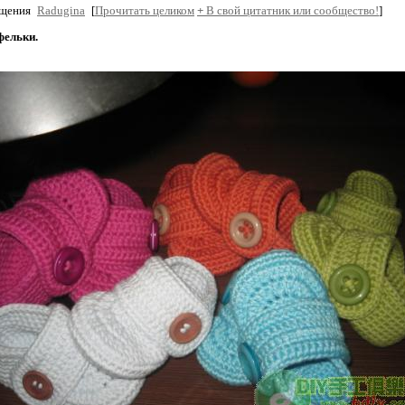
бщения
Radugina
[
Прочитать целиком
+
В свой цитатник или сообщество!
]
фельки.