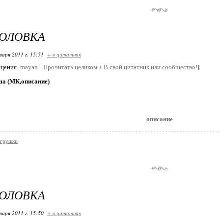
ГОЛОВКА
варя 2011 г. 15:51
+ в цитатник
бщения
mayan
[
Прочитать целиком
+
В свой цитатник или сообщество!
]
ша (МК,описание)
описание
игрушки
ГОЛОВКА
варя 2011 г. 15:50
+ в цитатник