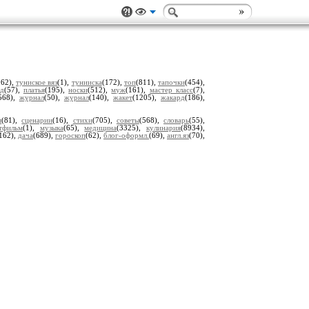
262),
туниское вяз
(1),
тунииска
(172),
топ
(811),
тапочки
(454),
ед
(57),
платья
(195),
носки
(512),
муж
(161),
мастер класс
(7),
568),
журнал
(50),
журнал
(140),
жакет
(1205),
жакард
(186),
м
(81),
сценарии
(16),
стихи
(705),
советы
(568),
словарь
(55),
тфильм
(1),
музыка
(65),
медицина
(3325),
кулинария
(8934),
162),
дача
(689),
гороскоп
(62),
блог-оформл.
(69),
англ.яз
(70),