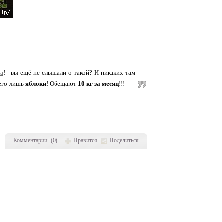
та
! - вы ещё не слышали о такой? И никаких там
его-лишь
яблоки
! Обещают
10 кг за месяц
!!!
Комментарии
(
0
)
Нравится
Поделиться