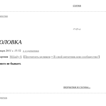
схема
тапочки
ГОЛОВКА
варя 2011 г. 15:52
+ в цитатник
бщения
Milady-S
[
Прочитать целиком
+
В свой цитатник или сообщество!
]
ого не бывает.
перчатки и схемы...
крючок