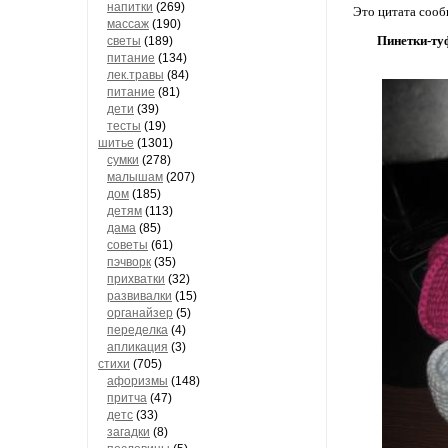
напитки
(269)
Это цитата соо
массаж
(190)
Пинетки-ту
светы
(189)
питание
(134)
лек.травы
(84)
питание
(81)
дети
(39)
тесты
(19)
шитье
(1301)
сумки
(278)
малышам
(207)
дом
(185)
детям
(113)
дама
(85)
советы
(61)
пэчворк
(35)
прихватки
(32)
развивалки
(15)
органайзер
(5)
переделка
(4)
апликация
(3)
стихи
(705)
афоризмы
(148)
притча
(47)
детс
(33)
загадки
(8)