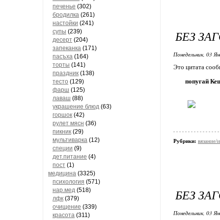
печенье
(302)
бродилка
(261)
настойки
(241)
супы
(239)
БЕЗ ЗА
десерт
(204)
запеканка
(171)
Понедельник, 03 Ян
пасъха
(164)
торты
(141)
Это цитата соо
праздник
(138)
попугай Ке
тесто
(129)
фарш
(125)
лаваш
(88)
украшение блюд
(63)
горшок
(42)
рулет мясн
(36)
пикник
(29)
мультиварка
(12)
Рубрики:
вязание/
специи
(9)
дет.питание
(4)
пост
(1)
медицина
(3325)
психология
(571)
нар.мед
(518)
БЕЗ ЗА
лфк
(379)
очищение
(339)
Понедельник, 03 Ян
красота
(311)