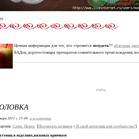
ее
Ценная информация для тех, кто стремится
похудеть
!!!
яблочная дие
БАДов, дорогостоящих препаратов сомнительного происхождения, вс
ГОЛОВКА
варя 2011 г. 15:49
+ в цитатник
бщения
Сима_Пекер
[
Прочитать целиком
+
В свой цитатник или сообщество!
]
пуговиц в изделиях,вязаных крючком