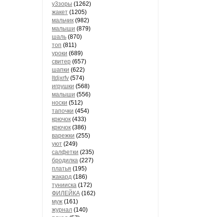
у3зоры
(1262)
жакет
(1205)
мальчик
(982)
малыши
(879)
шаль
(870)
топ
(811)
уроки
(689)
свитер
(657)
шапки
(622)
ltdjxrfv
(574)
игрушки
(568)
малыши
(556)
носки
(512)
тапочки
(454)
крючок
(433)
крючок
(386)
варежки
(255)
уют
(249)
салфетки
(235)
бродилка
(227)
платья
(195)
жакард
(186)
тунииска
(172)
ФИЛЕЙКА
(162)
муж
(161)
журнал
(140)