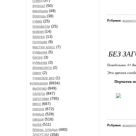
плкед
(57)
журнал
(50)
манишка
(49)
бриошь
(38)
Рубрики:
вязание/
сумка
(25)
прихватки
(25)
коврик
(14)
бюргер
(13)
подушки
(9)
мастер класс
(7)
БЕЗ ЗА
румынка
(5)
бисер
(3)
румынка
(3)
Понедельник, 03 Ян
фриволите
(2)
Это цитата соо
свинг
(2)
туниское вяз
(1)
Перчаток мн
кулинария
(8934)
выпечка
(849)
салаты
(847)
заготовки
(795)
мясо
(687)
пироги
(672)
курица
(528)
овощи
(516)
рыба
(511)
Рубрики:
вязание/
блины. оладьи
(480)
ЗАКУСКИ
(358)