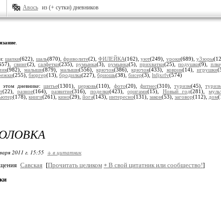
Авось
из (+ сутки) дневников
язание
.
и:
шапки
(622),
шаль
(870),
фриволите
(2),
ФИЛЕЙКА
(162),
уют
(249),
уроки
(689),
у3зоры
(1
657),
свинг
(2),
салфетки
(235),
румынка
(3),
румынка
(5),
прихватки
(25),
подушки
(9),
плк
чик
(982),
малыши
(879),
малыши
(556),
крючок
(386),
крючок
(433),
коврик
(14),
игрушки
(
режки
(255),
бюргер
(13),
бродилка
(227),
бриошь
(38),
бисер
(3),
ltdjxrfv
(574)
 этом дневнике:
шитье
(1301),
церковь
(110),
фото
(20),
фитнес
(310),
туризм
(45),
туриз
т
(22),
разное
(164),
развитие
(316),
поделки
(423),
оригами
(15),
Новый год
(281),
муль
ьютер
(178),
книги
(261),
кино
(29),
йога
(143),
интересно
(131),
закон
(53),
заговор
(112),
дом
(
ГОЛОВКА
варя 2011 г. 15:55
+ в цитатник
бщения
Савская
[
Прочитать целиком
+
В свой цитатник или сообщество!
]
ки