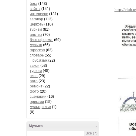
йога
(143)
сайты
(141)
http://club
интересно
(131)
заговор
(112)
церковь
(110)
туризм
(81)
англ.яз
(70)
блог-оформл.
(69)
музыка
(65)
гороскоп
(62)
словарь
(55)
рус.язык
(22)
закон
(53)
туризм
(45)
кино
(29)
авто
(23)
ремонт
(22)
фото
(20)
сценарии
(16)
оригами
(15)
мультфильм
(1)
(0)
Музыка
-
Все (7)