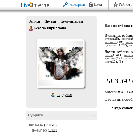
Регистрация
Вход
Рейтинги
Записи
Друзья
Комментарии
Выбрана рубрика
в
Бэлла Кириллова
Вложенные рубрик
сумка
(25),
свитер
(
манишка
(49),
маль
джемпер
(1322),
ва
Другие рубрики в
сайты
(141),
ремон
красота
(171),
комп
авто
(23),
(0)
БЕЗ ЗА
Понедельник, 03 Ян
В друзья
Это цитата соо
Чудо-сапож
Рубрики
-
вязание
(15828)
джемпер
(1322)