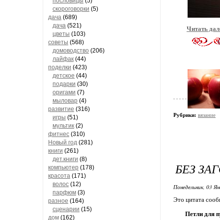
пословицы
(5)
скороговорки
(5)
дача
(689)
дача
(521)
Читать дал
цветы
(103)
советы
(568)
домоводство
(206)
лайфак
(44)
поделки
(423)
детское
(44)
подарки
(30)
оригами
(7)
мыловар
(4)
развитие
(316)
Рубрики:
вязание
игры
(51)
мультик
(2)
фитнес
(310)
Новый год
(281)
книги
(261)
дет.книги
(8)
БЕЗ ЗА
компьютер
(178)
красота
(171)
волос
(12)
Понедельник, 03 Ян
парфюм
(3)
Это цитата соо
разное
(164)
сценарии
(15)
Петли для 
дом
(162)