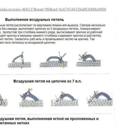
.osinka.ru/topic-46613?&start=90&sid=4c670544559a883f498e0000