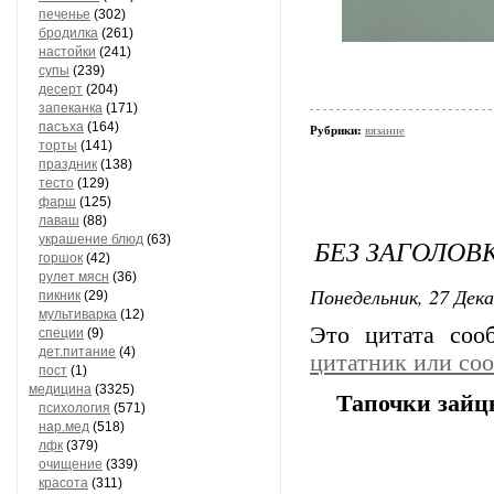
печенье
(302)
бродилка
(261)
настойки
(241)
супы
(239)
десерт
(204)
запеканка
(171)
пасъха
(164)
Рубрики:
вязание
торты
(141)
праздник
(138)
тесто
(129)
фарш
(125)
лаваш
(88)
украшение блюд
(63)
БЕЗ ЗАГОЛОВ
горшок
(42)
рулет мясн
(36)
Понедельник, 27 Дека
пикник
(29)
мультиварка
(12)
Это цитата со
специи
(9)
дет.питание
(4)
цитатник или со
пост
(1)
медицина
(3325)
Тапочки зайц
психология
(571)
нар.мед
(518)
лфк
(379)
очищение
(339)
красота
(311)