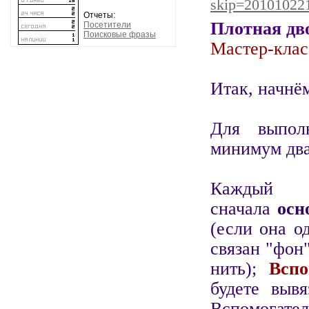
skip=20101022
Отчеты:
Плотная дв
Посетители
Поисковые фразы
Мастер-клас
Итак, начнё
Для выпол
минимум два
Каждый 
сначала
осн
(если она о
связан "фон"
нить);
Вспо
будете вывя
Вспомогател