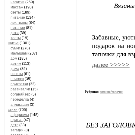
напитки
(269)
Вязаны
массаж
(190)
светы
(189)
питание
(134)
лек.травы
(84)
питание
(81)
дети
(39)
Забавные, уют
тесты
(19)
шитье
(1301)
подарок на но
сумки
(278)
тапочки для в
малышам
(207)
дом
(185)
далее >>>>>
детям
(113)
дама
(85)
советы
(61)
пэчворк
(35)
прихватки
(32)
развивалки
(15)
Рубрики:
вязание/тапочки
органайзер
(5)
переделка
(4)
апликация
(3)
стихи
(705)
афоризмы
(148)
притча
(47)
БЕЗ ЗАГОЛОВ
детс
(33)
загадки
(8)