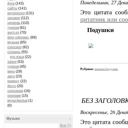
Понедельник, 27 Дека
йога
(143)
сайты
(141)
Это цитата соо
интересно
(131)
заговор
(112)
цитатник или со
церковь
(110)
туризм
(81)
Подушки
англ.яз
(70)
блог-оформл.
(69)
музыка
(65)
гороскоп
(62)
словарь
(55)
рус.язык
(22)
закон
(53)
туризм
(45)
Рубрики:
вязание/подушки
кино
(29)
авто
(23)
ремонт
(22)
фото
(20)
сценарии
(16)
оригами
(15)
БЕЗ ЗАГОЛОВ
мультфильм
(1)
(0)
Воскресенье, 26 Дека
Музыка
-
Это цитата соо
Все (7)