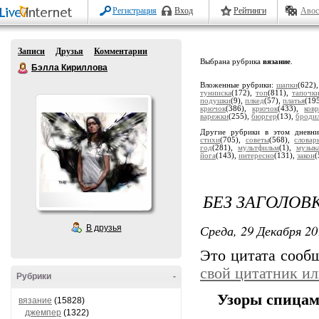
Регистрация
Вход
Рейтинги
Авос
Записи
Друзья
Комментарии
Выбрана рубрика
вязание
.
Бэлла Кириллова
Вложенные рубрики:
шапки
(622)
тунииска
(172),
топ
(811),
тапочк
подушки
(9),
плкед
(57),
платья
(19
крючок
(386),
крючок
(433),
ков
варежки
(255),
бюргер
(13),
броди
Другие рубрики в этом дневн
стихи
(705),
советы
(568),
словар
год
(281),
мультфильм
(1),
музык
йога
(143),
интересно
(131),
закон
(
БЕЗ ЗАГОЛОВ
Среда, 29 Декабря 20
В друзья
Это цитата соо
свой цитатник и
Рубрики
-
Узоры спица
вязание
(15828)
джемпер
(1322)