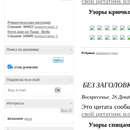
свой цитатник и
Узоры крючк
Романтическая мелодия
Слушали: 394922
Комментарии: 2
Нотр дам де Пари - Belle
Слушали: 100685
Комментарии: 0
Поиск по дневнику
-
Рубрики:
вязание/журнал
в этом дневнике
Подписка по e-mail
-
БЕЗ ЗАГОЛОВ
Воскресенье, 26 Дека
Интересы
-
Это цитата соо
Все (2)
свой цитатник и
вязаниие
дача
Узоры спица