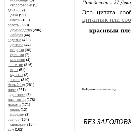
пословицы
(5)
Понедельник, 27 Дека
скороговорки
(5)
дача
(689)
Это цитата со
дача
(521)
цитатник или со
цветы
(103)
советы
(568)
красивыи пле
домоводство
(206)
лайфак
(44)
поделки
(423)
детское
(44)
подарки
(30)
оригами
(7)
мыловар
(4)
развитие
(316)
игры
(51)
мультик
(2)
фитнес
(310)
Новый год
(281)
Рубрики:
вязание/плкед
книги
(261)
дет.книги
(8)
компьютер
(178)
красота
(171)
волос
(12)
парфюм
(3)
БЕЗ ЗАГОЛОВ
разное
(164)
сценарии
(15)
дом
(162)