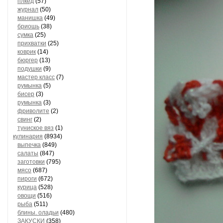
плкед
(57)
журнал
(50)
манишка
(49)
бриошь
(38)
сумка
(25)
прихватки
(25)
коврик
(14)
бюргер
(13)
подушки
(9)
мастер класс
(7)
румынка
(5)
бисер
(3)
румынка
(3)
фриволите
(2)
свинг
(2)
туниское вяз
(1)
кулинария
(8934)
выпечка
(849)
салаты
(847)
заготовки
(795)
мясо
(687)
пироги
(672)
курица
(528)
овощи
(516)
рыба
(511)
блины. оладьи
(480)
ЗАКУСКИ
(358)