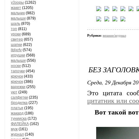
у3зоры
(1262)
жакет
(1205)
мальчик
(982)
малыши
(879)
шаль
(870)
топ
(811)
уроки
(689)
Рубрики:
вязание/журнал
свитер
(657)
шапки
(622)
ltdjxrfv
(574)
игрушки
(568)
малыши
(556)
носки
(512)
БЕЗ ЗАГОЛОВ
тапочки
(454)
крючок
(433)
Среда, 29 Декабря 20
крючок
(386)
варежки
(255)
Это цитата со
уют
(249)
салфетки
(235)
цитатник или со
бродилка
(227)
платья
(195)
Вот такой вот
жакард
(186)
тунииска
(172)
ФИЛЕЙКА
(162)
муж
(161)
журнал
(140)