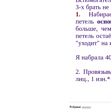
3-х брать не
1.
Набирае
петель
осно
больше, чем
петель оста
"уходит" на
Я набрала 40
2. Провязыв
лиц., 1 изн.
Рубрики:
вязание