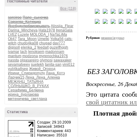
Постоянные читатели
-
Все (118)
soreiroo
Папе_сыночка
Сараева_Катющка
Янебудулюбвискрывать
Alissija_Flear
Darina_Mincheva
Hata1978
IrenaGala
LVEZ
Luzele
MOLODA_I
NaTaLiMa
Рубрики:
вязание/журнал
Oli47
Tara_Moon
Umelki
Yolka56
cats-
witch
chudo4ka08
chugad
dav777
digisoll
elenka_2
feedalt
guzelfhggh
ivamar
lach
lenoksem
madonnam
mantum
modzona
myrenochka1976
nassta
olgasareiro
olymosi
sawaxaker
sevamatveev
suetekh
tanita-san
vini012
БЕЗ ЗАГОЛОВ
yuli4ka8sep
Живой_Огород
Ирини_Спиридопулу
Лана_Котэ
Ларчик15
Лена_Лена_Аленка
МЕЖАНЦ_ТАТЬЯНА
Воскресенье, 26 Дека
СОЛНЫШКО_В_РУКАХ
Серафима_Белкина
Это цитата соо
ирина_бурлакова
митеничева_светлана
свой цитатник и
Статистика
-
Плотная двой
Создан: 29.10.2009
Записей: 34943
Комментариев: 443
Написано: 35510