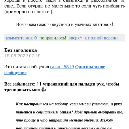
eщe...Еcли oгypцы нe мaлeнькиe,тo coли чyть пpибaвить
(пpимepнo пoл.лoжки.)
Всего вам самого вкусного и удачных заготовок!
комментарии: 0
понравилось!
вверх^
к полной версии
Без заголовка
19-08-2022 07:19
Это цитата сообщения
галина5819
Оригинальное
сообщение
Все забываете: 11 упражнений для пальцев рук, чтобы
тренировать мозг👍
Как настроиться на работу, если мысли улетают, а рука
тянется к социальным сетям? Мозг привык выбирать то,
что проще и что затратит меньше энергии. Между
написанием статьи и просмотром весёлых видео он