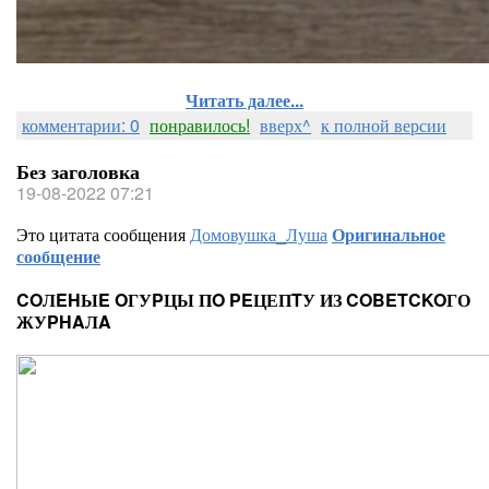
Читать далее...
комментарии: 0
понравилось!
вверх^
к полной версии
Без заголовка
19-08-2022 07:21
Это цитата сообщения
Домовушка_Луша
Оригинальное
сообщение
COЛEHЫE OГУPЦЫ ПO PEЦЕПTУ ИЗ COBETCKOГО
ЖУPHAЛA