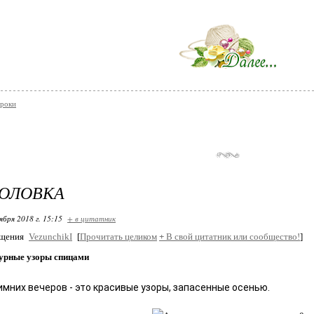
уроки
ГОЛОВКА
ября 2018 г. 15:15
+ в цитатник
бщения
VezunchikI
[
Прочитать целиком
+
В свой цитатник или сообщество!
]
урные узоры спицами
имних вечеров - это красивые узоры, запасенные осенью.