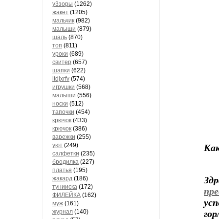
у3зоры
(1262)
жакет
(1205)
мальчик
(982)
малыши
(879)
шаль
(870)
топ
(811)
уроки
(689)
свитер
(657)
шапки
(622)
ltdjxrfv
(574)
игрушки
(568)
малыши
(556)
носки
(512)
тапочки
(454)
крючок
(433)
крючок
(386)
варежки
(255)
Как
уют
(249)
салфетки
(235)
бродилка
(227)
платья
(195)
Зд
жакард
(186)
тунииска
(172)
пр
ФИЛЕЙКА
(162)
усп
муж
(161)
гор
журнал
(140)