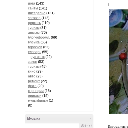
йога
(143)
1.
сайты
(141)
интересно
(131)
заговор
(112)
церковь
(110)
туризм
(81)
англ.яз
(70)
блог-оформл.
(69)
музыка
(65)
гороскоп
(62)
словарь
(55)
рус.язык
(22)
закон
(53)
туризм
(45)
кино
(29)
авто
(23)
ремонт
(22)
фото
(20)
сценарии
(16)
оригами
(15)
мультфильм
(1)
(0)
Музыка
-
Все (7)
Ингредиент