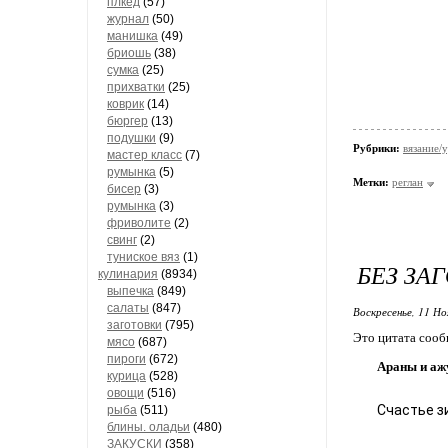
плкед
(57)
журнал
(50)
манишка
(49)
бриошь
(38)
сумка
(25)
прихватки
(25)
коврик
(14)
бюргер
(13)
подушки
(9)
Рубрики:
вязание/
мастер класс
(7)
румынка
(5)
Метки:
реглан
бисер
(3)
румынка
(3)
фриволите
(2)
свинг
(2)
туниское вяз
(1)
БЕЗ ЗА
кулинария
(8934)
выпечка
(849)
салаты
(847)
Воскресенье, 11 Но
заготовки
(795)
Это цитата соо
мясо
(687)
пироги
(672)
Араны и аж
курица
(528)
овощи
(516)
Счастье з
рыба
(511)
блины. оладьи
(480)
ЗАКУСКИ
(358)