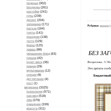
печенье
(302)
бродилка
(261)
настойки
(241)
супы
(239)
десерт
(204)
запеканка
(171)
Рубрики:
вязание/
пасъха
(164)
торты
(141)
праздник
(138)
тесто
(129)
фарш
(125)
лаваш
(88)
БЕЗ ЗА
украшение блюд
(63)
горшок
(42)
Воскресенье, 11 Но
рулет мясн
(36)
пикник
(29)
Это цитата соо
мультиварка
(12)
специи
(9)
Бюджетный 
дет.питание
(4)
пост
(1)
медицина
(3325)
психология
(571)
нар.мед
(518)
лфк
(379)
очищение
(339)
красота
(311)