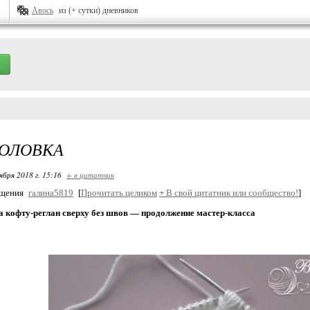
Авось
из (+ сутки) дневников
ГОЛОВКА
ября 2018 г. 15:16
+ в цитатник
бщения
галина5819
[
Прочитать целиком
+
В свой цитатник или сообщество!
]
а кофту-реглан сверху без швов — продолжение мастер-класса