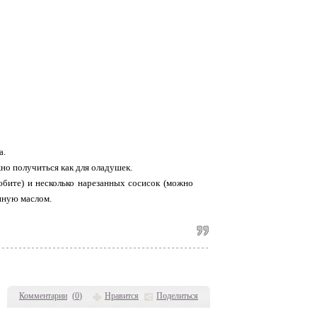
а.
но получиться как для оладушек.
любите) и несколько нарезанных сосисок (можно
нную маслом.
Комментарии
(
0
)
Нравится
Поделиться