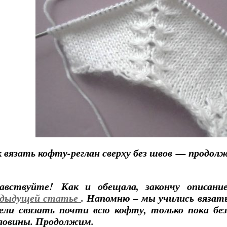
 вязать кофту-реглан сверху без швов — продол
равствуйте! Как и обещала, закончу описание
едыдущей статье
. Напомню – мы учились вязать
ели связать почти всю кофту, только пока без
ловины. Продолжим.