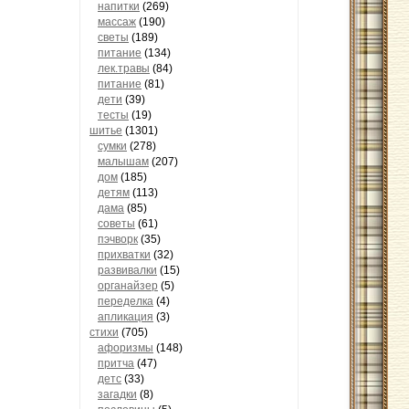
напитки
(269)
массаж
(190)
светы
(189)
питание
(134)
лек.травы
(84)
питание
(81)
дети
(39)
тесты
(19)
шитье
(1301)
сумки
(278)
малышам
(207)
дом
(185)
детям
(113)
дама
(85)
советы
(61)
пэчворк
(35)
прихватки
(32)
развивалки
(15)
органайзер
(5)
переделка
(4)
апликация
(3)
стихи
(705)
афоризмы
(148)
притча
(47)
детс
(33)
загадки
(8)