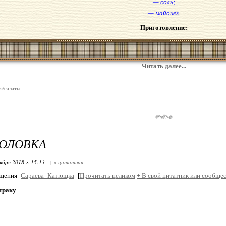
— соль;
— майонез.
Приготовление:
Читать далее...
я/салаты
ГОЛОВКА
ября 2018 г. 15:13
+ в цитатник
бщения
Сараева_Катющка
[
Прочитать целиком
+
В свой цитатник или сообщес
траку