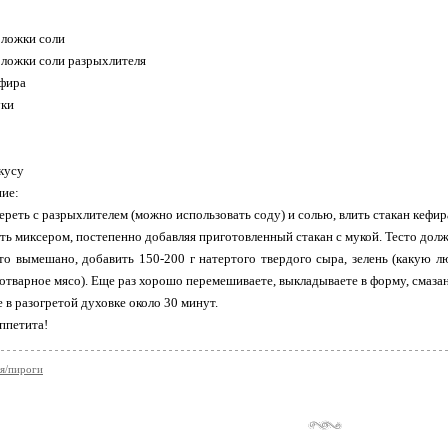
 ложки соли
й ложки соли разрыхлителя
ефира
уки
вкусу
ие:
тереть с разрыхлителем (можно использовать соду) и солью, влить стакан кефир
ть миксером, постепенно добавляя приготовленный стакан с мукой. Тесто долж
сто вымешано, добавить 150-200 г натертого твердого сыра, зелень (какую 
 отварное мясо). Еще раз хорошо перемешиваете, выкладываете в форму, смаза
 в разогретой духовке около 30 минут.
ппетита!
я/пироги