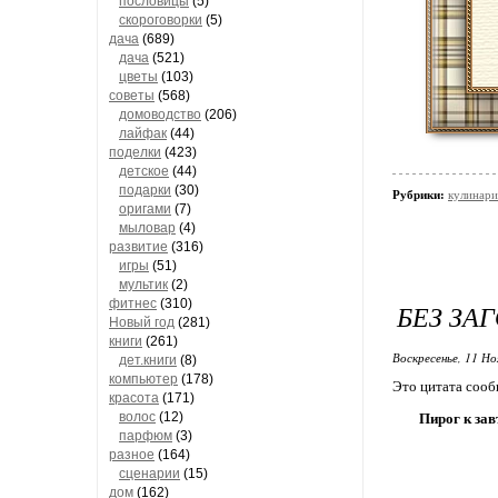
пословицы
(5)
скороговорки
(5)
дача
(689)
дача
(521)
цветы
(103)
советы
(568)
домоводство
(206)
лайфак
(44)
поделки
(423)
детское
(44)
подарки
(30)
Рубрики:
кулинари
оригами
(7)
мыловар
(4)
развитие
(316)
игры
(51)
мультик
(2)
фитнес
(310)
БЕЗ ЗА
Новый год
(281)
книги
(261)
Воскресенье, 11 Но
дет.книги
(8)
компьютер
(178)
Это цитата соо
красота
(171)
волос
(12)
Пирог к зав
парфюм
(3)
разное
(164)
сценарии
(15)
дом
(162)