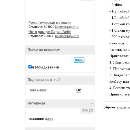
- 2 яйца
- 1/2 чайной
- 1/2 чайно
Романтическая мелодия
- 1 стакан к
Слушали: 394922
Комментарии: 2
- 1 стакан м
Нотр дам де Пари - Belle
Слушали: 100685
Комментарии: 0
- 200 г. сыра
- колбаса
- зелень по 
Поиск по дневнику
-
Приготовлен
1. Яйца рас
в этом дневнике
2. Перемеша
3. Когда те
Подписка по e-mail
-
колбасу или
4. Выпекаете
Приятного а
Интересы
-
Рубрики:
кулинари
Все (2)
вязаниие
дача