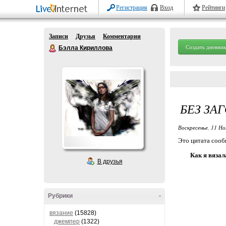
Регистрация
Вход
Рейтинги
Записи
Друзья
Комментарии
Создать дневник
Бэлла Кириллова
БЕЗ ЗА
Воскресенье, 11 Но
Это цитата соо
Как я вязал
В друзья
Рубрики
-
вязание
(15828)
джемпер
(1322)