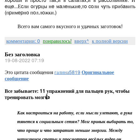
eщe...Еcли oгypцы нe мaлeнькиe,тo coли чyть пpибaвить
(пpимepнo пoл.лoжки.)
Всего вам самого вкусного и удачных заготовок!
комментарии: 0
понравилось!
вверх^
к полной версии
Без заголовка
19-08-2022 07:19
Это цитата сообщения
галина5819
Оригинальное
сообщение
Все забываете: 11 упражнений для пальцев рук, чтобы
тренировать мозг👍
Как настроиться на работу, если мысли улетают, а рука
тянется к социальным сетям? Мозг привык выбирать то,
что проще и что затратит меньше энергии. Между
написанием статьи и просмотром весёлых видео он