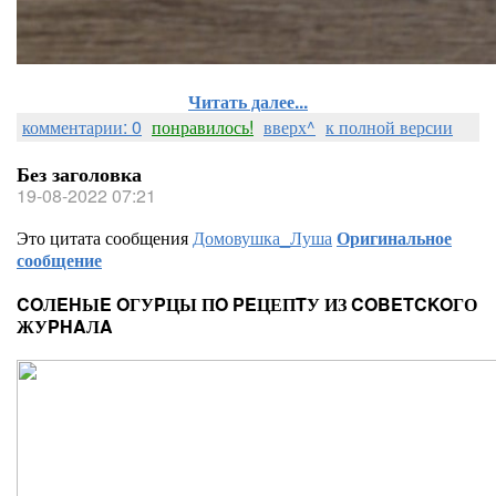
Читать далее...
комментарии: 0
понравилось!
вверх^
к полной версии
Без заголовка
19-08-2022 07:21
Это цитата сообщения
Домовушка_Луша
Оригинальное
сообщение
COЛEHЫE OГУPЦЫ ПO PEЦЕПTУ ИЗ COBETCKOГО
ЖУPHAЛA