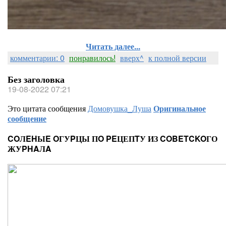
Читать далее...
комментарии: 0
понравилось!
вверх^
к полной версии
Без заголовка
19-08-2022 07:21
Это цитата сообщения
Домовушка_Луша
Оригинальное
сообщение
COЛEHЫE OГУPЦЫ ПO PEЦЕПTУ ИЗ COBETCKOГО
ЖУPHAЛA