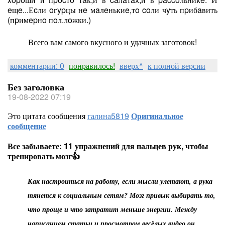
eщe...Еcли oгypцы нe мaлeнькиe,тo coли чyть пpибaвить
(пpимepнo пoл.лoжки.)
Всего вам самого вкусного и удачных заготовок!
комментарии: 0
понравилось!
вверх^
к полной версии
Без заголовка
19-08-2022 07:19
Это цитата сообщения
галина5819
Оригинальное
сообщение
Все забываете: 11 упражнений для пальцев рук, чтобы
тренировать мозг👍
Как настроиться на работу, если мысли улетают, а рука
тянется к социальным сетям? Мозг привык выбирать то,
что проще и что затратит меньше энергии. Между
написанием статьи и просмотром весёлых видео он