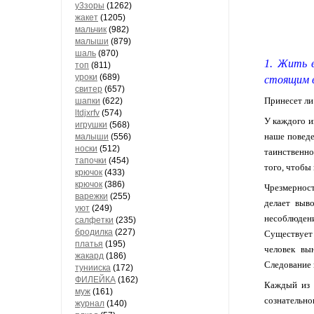
у3зоры
(1262)
жакет
(1205)
мальчик
(982)
малыши
(879)
шаль
(870)
1. Жить 
топ
(811)
уроки
(689)
стоящим в
свитер
(657)
Принесет ли
шапки
(622)
ltdjxrfv
(574)
У каждого и
игрушки
(568)
наше поведе
малыши
(556)
носки
(512)
таинственно
тапочки
(454)
того, чтобы
крючок
(433)
крючок
(386)
Чрезмерност
варежки
(255)
делает выво
уют
(249)
несоблюден
салфетки
(235)
бродилка
(227)
Существует 
платья
(195)
человек вы
жакард
(186)
Следование 
тунииска
(172)
ФИЛЕЙКА
(162)
Каждый из н
муж
(161)
сознательно
журнал
(140)