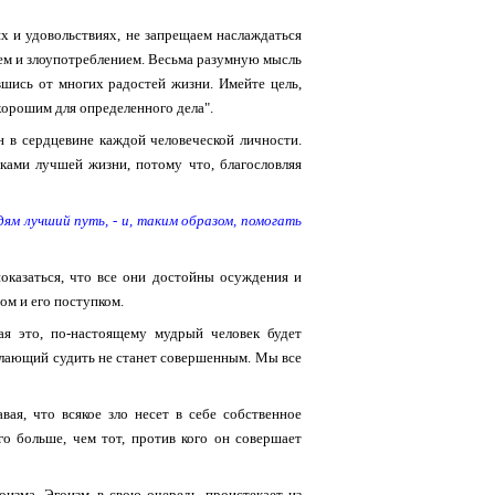
х и удовольствиях, не запрещаем наслаждаться
ием и злоупотреблением. Весьма разумную мысль
вшись от многих радостей жизни. Имейте цель,
хорошим для определенного дела".
н в сердцевине каждой человеческой личности.
ами лучшей жизни, потому что, благословляя
м лучший путь, - и, таким образом, помогать
оказаться, что все они достойны осуждения и
ом и его поступком.
я это, по-настоящему мудрый человек будет
желающий судить не станет совершенным. Мы все
вая, что всякое зло несет в себе собственное
о больше, чем тот, против кого он совершает
оизма. Эгоизм, в свою очередь, проистекает из