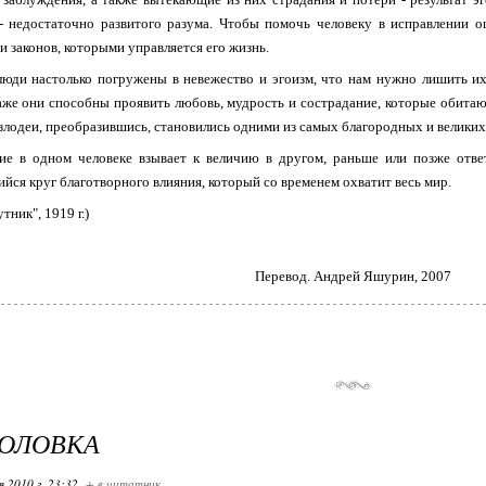
- недостаточно развитого разума. Чтобы помочь человеку в исправлении о
и законов, которыми управляется его жизнь.
юди настолько погружены в невежество и эгоизм, что нам нужно лишить их
аже они способны проявить любовь, мудрость и сострадание, которые обитаю
злодеи, преобразившись, становились одними из самых благородных и великих
чие в одном человеке взывает к величию в другом, раньше или позже отв
ся круг благотворного влияния, который со временем охватит весь мир.
утник", 1919 г.)
Перевод. Андрей Яшурин, 2007
ГОЛОВКА
я 2010 г. 23:32
+ в цитатник