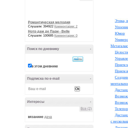
Этика, 
Романтическая мелодия
Слушали: 394922
Комментарии: 2
Упоени
Нотр дам де Пари - Belle
Юмор
Слушали: 100685
Комментарии: 0
Универ
Метагалак
Поиск по дневнику
-
Целостн
Управле
Прием м
в этом дневнике
Прием и
Создан
Подписка по e-mail
-
ментальное
Дистанц
Возможн
Интересы
-
Возможн
Телепор
Все (2)
Дистанц
вязаниие
дача
с нескольк
Дистан