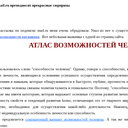
ail.ru преподносит прекрасные сюрпризы
ассылка по подписке mail.ru меня очень обрадовала. Унал из нее о сущес
 возможности организма
.
Вот небольшая выжимка с одной из страниц сайта:
АТЛАС ВОЗМОЖНОСТЕЙ Ч
пользовалось слово "способности человека". Однако, говоря о способностях
и личности, являющиеся условиями успешного осуществления определенног
ениям и навыкам, которые обнаруживаются в быстроте, глубине, прочности 
стями человека связаны понятия таланта и гениальности. Поэтому, "способно
ае мы имеем категорию, которая выражает основные ступени развития лично
ность свойств и тенденций развития homo, отличающих его от тварного мир
ство, необходимое для осуществления какой-либо деятельности. Наконец
т индивидуальную особенность личности или способность.
ю предлагается
сокращенный вариант возможностей человека
. А так же н
homo.