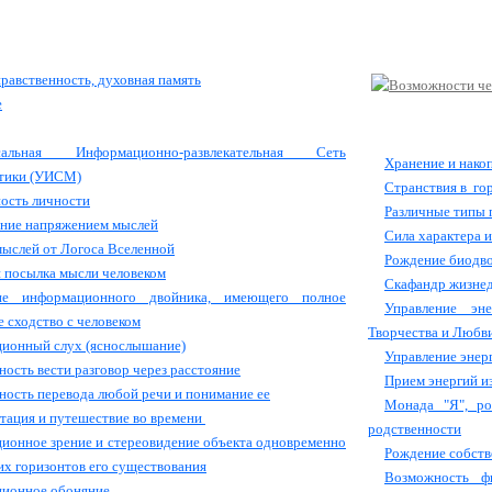
нравственность, духовная память
е
сальная Информационно-развлекательная Сеть
Хранение и нако
тики (УИСМ)
Странствия в го
ость личности
Различные типы п
ние напряжением мыслей
Сила характера и
ыслей от Логоса Вселенной
Рождение биодво
 посылка мысли человеком
Скафандр жизнед
ие информационного двойника, имеющего полное
Управление эн
 сходство с человеком
Творчества и Любв
ионный слух (яснослышание)
Управление энер
ость вести разговор через расстояние
Прием энергий и
ость перевода любой речи и понимание ее
Монада "Я", р
тация и путешествие во времени
родственности
ионное зрение и стереовидение объекта одновременно
Рождение собств
их горизонтов его существования
Возможность ф
ционное обоняние