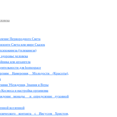
пление Первородного Света
ризонте Света или мире Сказок
сихокинеза (телекинеза)
 здоровье человека
йника или архангела
еятельности для homospace
ергиям Намерения, Молодости (Красоты),
и
гиями Убеждения, Знания и Веры
з Космоса и настройка организма
ождение монады и определение духовной
енной вселенной
изического контакта с Иисусом Христом,