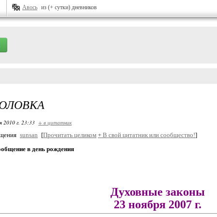
Авось
из (+ сутки) дневников
ГОЛОВКА
я 2010 г. 23:33
+ в цитатник
бщения
sunsan
[
Прочитать целиком
+
В свой цитатник или сообщество!
]
ообщение в день рождения
Духовные законы
23 ноября 2007 г.