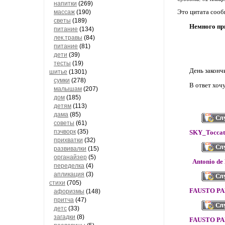
напитки
(269)
Это цитата соо
массаж
(190)
светы
(189)
Немного пр
питание
(134)
лек.травы
(84)
питание
(81)
дети
(39)
тесты
(19)
День законч
шитье
(1301)
сумки
(278)
В ответ хоч
малышам
(207)
дом
(185)
детям
(113)
дама
(85)
советы
(61)
пэчворк
(35)
SKY_Toccat
прихватки
(32)
развивалки
(15)
органайзер
(5)
Antonio de
переделка
(4)
апликация
(3)
стихи
(705)
FAUSTO PA
афоризмы
(148)
притча
(47)
детс
(33)
загадки
(8)
FAUSTO PA