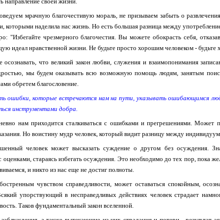
ь направление своей жизни.
ведуем мрачную благочестивую мораль, не призываем забыть о развлечения
и, которыми наделила нас жизнь. Но есть большая разница между употреблен
ро: "Избегайте чрезмерного благочестия. Вы можете обокрасть себя, отказа
ую идеал нравственной жизни. Не будьте просто хорошим человеком - будьте 
 осознавать, что великий закон любви, служения и взаимопонимания записа
дростью, мы будем оказывать всю возможную помощь людям, занятым поиск
сами обретем благословение.
ть ошибки, которые встречаются нам на пути, указывать ошибающимся людя
ться инструментами добра.
невно нам приходится сталкиваться с ошибками и прегрешениями. Может п
казания. Но воистину мудр человек, который видит разницу между индивидуум
шенный человек может высказать суждение о другом без осуждения. Зна
с оценками, стараясь избегать осуждения. Это необходимо до тех пор, пока 
виваемся, и никто из нас еще не достиг полноты.
бостренным чувством справедливости, может оставаться спокойным, осозна
Всякий упорствующий в несправедливых действиях человек страдает намног
вость. Таков фундаментальный закон вселенной.
 заблуждения, а также вытекающие из них страдания и потери - результат эг