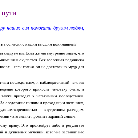
 пути
ру наших сил помогать другим людям,
ть в согласии с нашим высшим пониманием?
да следуем им. Если же мы внутренне знаем, что
ониманием окупается. Вся вселенная подчинена
вверх - если только он не достаточно мудр для
ятным последствиям, и наблюдательный человек
людение которого приносит человеку благо, а
ь также приводят к негативным последствиям.
 За следование низким и преходящим желаниям,
еудовлетворенностью и внутренним разладом.
зни - это значит проявить здравый смысл.
ому праву. Это произойдет либо в результате
ний и душевных мучений, которые заставят нас