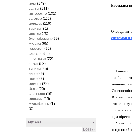
йога
(143)
Рассылка m
сайты
(141)
интересно
(131)
заговор
(112)
церковь
(110)
туризм
(81)
Очередная р
англ.яз
(70)
системой и
блог-оформл.
(69)
музыка
(65)
гороскоп
(62)
словарь
(55)
рус.язык
(22)
закон
(53)
туризм
(45)
Ранее ис
кино
(29)
особенност
авто
(23)
ремонт
(22)
знаниям, ум
фото
(20)
Со способно
сценарии
(16)
В этом случ
оригами
(15)
это совокуп
мультфильм
(1)
(0)
обстоятель
приобретае
Музыка
-
Читател
тенденций 
Все (7)