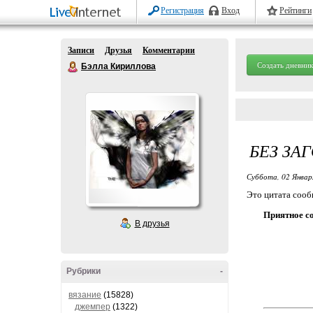
Регистрация
Вход
Рейтинги
Записи
Друзья
Комментарии
Создать дневник
Бэлла Кириллова
БЕЗ ЗА
Суббота, 02 Январ
Это цитата соо
Приятное с
В друзья
Рубрики
-
вязание
(15828)
джемпер
(1322)