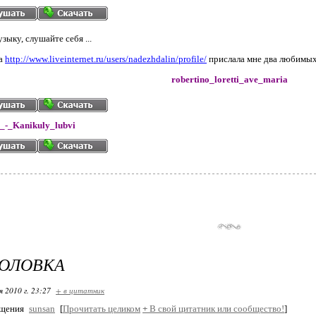
ыку, слушайте себя ...
да
http://www.liveinternet.ru/users/nadezhdalin/profile/
прислала мне два любимых
robertino_loretti_ave_maria
_-_Kanikuly_lubvi
ГОЛОВКА
я 2010 г. 23:27
+ в цитатник
бщения
sunsan
[
Прочитать целиком
+
В свой цитатник или сообщество!
]