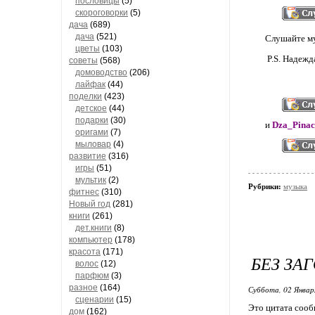
пословицы
(5)
скороговорки
(5)
дача
(689)
дача
(521)
Слушайте муз
цветы
(103)
P.S. Надеж
советы
(568)
домоводство
(206)
лайфак
(44)
поделки
(423)
детское
(44)
подарки
(30)
и
Dza_Pinac
оригами
(7)
мыловар
(4)
развитие
(316)
игры
(51)
мультик
(2)
Рубрики:
музыка
фитнес
(310)
Новый год
(281)
книги
(261)
дет.книги
(8)
компьютер
(178)
красота
(171)
БЕЗ ЗА
волос
(12)
парфюм
(3)
разное
(164)
Суббота, 02 Январ
сценарии
(15)
Это цитата соо
дом
(162)