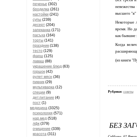
печенье
(302)
невежества 
бродилка
(261)
высшего "я" 
настойки
(241)
супы
(239)
Некоторые л
десерт
(204)
время. Но д
запеканка
(171)
пасъха
(164)
как бывшие 
торты
(141)
Когда вели
праздник
(138)
тесто
(129)
расширяющий
фарш
(125)
(из книги "П
лаваш
(88)
украшение блюд
(63)
горшок
(42)
рулет мясн
(36)
пикник
(29)
мультиварка
(12)
Рубрики:
советы
специи
(9)
дет.питание
(4)
пост
(1)
медицина
(3325)
психология
(571)
нар.мед
(518)
БЕЗ ЗА
лфк
(379)
очищение
(339)
красота
(311)
Суббота, 02 Январ