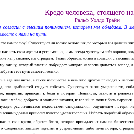
Кредо человека, стоящего на
Ральф Уолдо Трайн
в согласии с высшим пониманием, которым мы обладаем. В ме
месте с нами на пути.
 это нам пользу? Существуют ли веские основания, по которым мы должны жи
з нас есть свои идеалы и устремления, и мы всегда чувствуем себя хорошо, ког
ние неправильно, мы страдаем. Таким образом, жизнь в согласии с высшим п
му закону, который властно побуждает каждого человека двигаться вперед и 
 избрать этот путь самостоятельно.
ь в еде или питье, а также излишества в чем-либо другом приводят к непри
д, что крайностей следует избегать. Существует закон умеренности, соб
ие, напротив, приводит к боли и потерям. Ненависть, зависть и ревност
закон любви, доброты и взаимопонимания, который не может быть нарушен.
нужден расплачиваться недостатком самоуважения, ощущением потери, н
высшим идеалам приносит чувство удовлетворения. Избрать подобный образ жи
ас, в свое время, обретет благо, которое принадлежит нам по божественн
го следования высшим идеалам и устремлениям, либо из-за потерь, страда