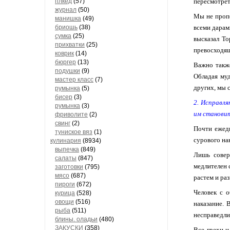
пересмотрет
плкед
(57)
журнал
(50)
Мы не пропо
манишка
(49)
всеми дарам
бриошь
(38)
сумка
(25)
высказал То
прихватки
(25)
превосходящ
коврик
(14)
бюргер
(13)
Важно также
подушки
(9)
Обладая му
мастер класс
(7)
других, мы 
румынка
(5)
бисер
(3)
2. Исправля
румынка
(3)
им станови
фриволите
(2)
свинг
(2)
Почти ежед
туниское вяз
(1)
сурового на
кулинария
(8934)
выпечка
(849)
Лишь совер
салаты
(847)
медлителен 
заготовки
(795)
мясо
(687)
растем и раз
пироги
(672)
Человек с о
курица
(528)
овощи
(516)
наказание. 
рыба
(511)
несправедли
блины. оладьи
(480)
ЗАКУСКИ
(358)
Все грехи и