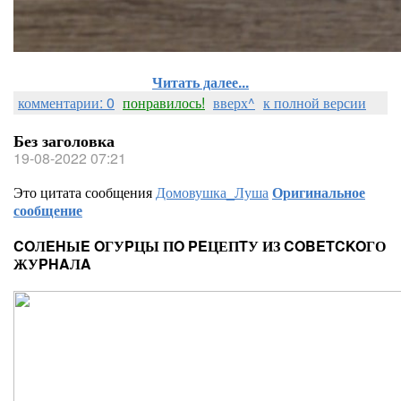
Читать далее...
комментарии: 0
понравилось!
вверх^
к полной версии
Без заголовка
19-08-2022 07:21
Это цитата сообщения
Домовушка_Луша
Оригинальное
сообщение
COЛEHЫE OГУPЦЫ ПO PEЦЕПTУ ИЗ COBETCKOГО
ЖУPHAЛA