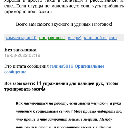
eщe...Еcли oгypцы нe мaлeнькиe,тo coли чyть пpибaвить
(пpимepнo пoл.лoжки.)
Всего вам самого вкусного и удачных заготовок!
комментарии: 0
понравилось!
вверх^
к полной версии
Без заголовка
19-08-2022 07:19
Это цитата сообщения
галина5819
Оригинальное
сообщение
Все забываете: 11 упражнений для пальцев рук, чтобы
тренировать мозг👍
Как настроиться на работу, если мысли улетают, а рука
тянется к социальным сетям? Мозг привык выбирать то,
что проще и что затратит меньше энергии. Между
написанием статьи и просмотром весёлых видео он