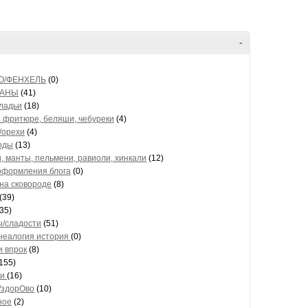
-
О/ФЕНХЕЛЬ
(0)
ЖАНЫ
(41)
оладьи
(18)
о фритюре, беляши, чебуреки
(4)
/орехи
(4)
оды
(13)
, манты, пельмени, равиоли, хинкали
(12)
 оформления блога
(0)
на сковороде
(8)
(39)
35)
ы/сладости
(51)
енеалогия история
(0)
и впрок
(8)
155)
ки
(16)
/здорОво
(10)
ное
(2)