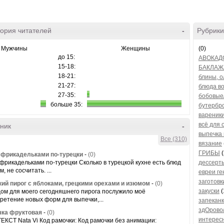
ория читателей
-
Рубрики
Мужчины
Женщины
(0)
до 15:
АВОКАД
15-18:
БАКЛА
18-21:
блины, 
21-27:
блюда в
27-35:
бобовые
больше 35:
бутербр
вареники
всё для
ник
-
выпечка 
Все (310)
вязание
ГРИБЫ
(
 фрикадельками по-турецки
-
(0)
 фрикадельками по-турецки Сколько в турецкой кухне есть блюд
дессерт
м, не сосчитать. ...
евреи г
заготовк
ий пирог с яблоками, грецкими орехами и изюмом
-
(0)
закуски
(
ом для моего сегодняшнего пирога послужило моё
ретение новых форм для выпечки,...
запекан
здОрово
ка фруктовая
-
(0)
интерес
ЕКСТ Nata Vi Код рамочки: Код рамочки без анимации: