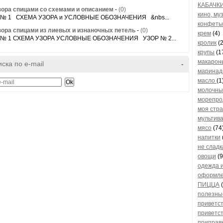
КАБАЧК
зора спицами со схемами и описанием
-
(0)
кино, му
 № 1 СХЕМА УЗОРА и УСЛОВНЫЕ ОБОЗНАЧЕНИЯ &nbs...
конфеты
зора спицами из лиевых и изнаночных петель
-
(0)
крем
(4)
 № 1 СХЕМА УЗОРА УСЛОВНЫЕ ОБОЗНАЧЕНИЯ УЗОР № 2...
кролик
(2
крупы
(1
макарон
ска по e-mail
-
маринад
масло
(1
молочны
морепро
моя стр
мультив
мясо
(74
напитки
не сладк
овощи
(9
одежда 
оформле
ПИЦЦА
(
полезны
приветс
приветс
приправ