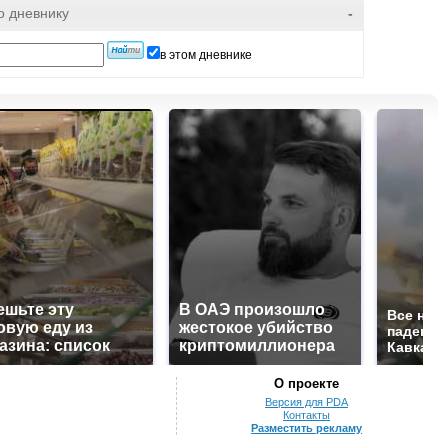
о дневнику
-
в этом дневнике
ешьте эту
В ОАЭ произошло
Все нов
овую еду из
жестокое убийство
падению
азина: список
криптомиллионера
Кавказе:
О проекте
Версия для PDA
Контакты
Разместить рекламу