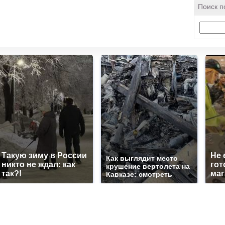
Поиск п
Такую зиму в России
Не 
Как выглядит место
никто не ждал: как
гот
крушение вертолета на
так?!
маг
Кавказе: смотреть