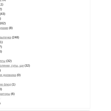
11)
2)
(43)
)
162)
руками
(8)
 выпечка
(248)
1)
7)
0)
укты
(32)
олянки, супы, щи
(32)
)
ля дневника
(0)
ие блюд
(1)
0)
акторы
(6)
)
)