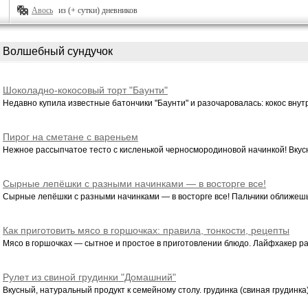
Авось
из (+ сутки) дневников
Волшебный сундучок
Шоколадно-кокосовый торт "Баунти"
Недавно купила известные батончики "Баунти" и разочаровалась: кокос внутри
Пирог на сметане с вареньем
Нежное рассыпчатое тесто с кисленькой черносмородиновой начинкой! Вкусн
Сырные лепёшки с разными начинками — в восторге все!
Сырные лепёшки с разными начинками — в восторге все! Пальчики оближешь!
Как приготовить мясо в горшочках: правила, тонкости, рецепты
Мясо в горшочках — сытное и простое в приготовлении блюдо. Лайфхакер расс
Рулет из свиной грудинки "Домашний"
Вкусный, натуральный продукт к семейному столу. грудинка (свиная грудинка) 