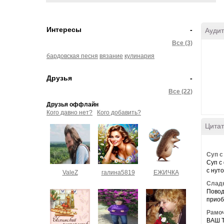
Интересы
-
Аудит
Все (3)
бардовская песня
вязание
кулинария
Друзья
-
Все (22)
Друзья оффлайн
Кого давно нет?
Кого добавить?
Цитат
Суп с
Суп с
с нуто
ValeZ
галина5819
ЕЖИЧКА
Сладк
Повод
приоб
Рамоч
ВАШ Т