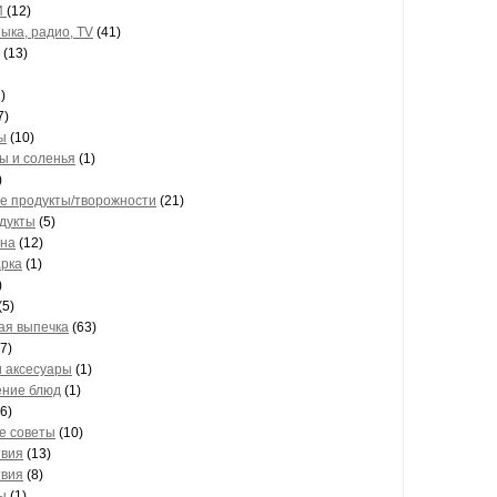
И
(12)
зыка, радио, TV
(41)
(13)
)
7)
ы
(10)
ы и соленья
(1)
)
е продукты/творожности
(21)
дукты
(5)
ана
(12)
арка
(1)
)
(5)
ая выпечка
(63)
7)
и аксесуары
(1)
ние блюд
(1)
6)
е советы
(10)
твия
(13)
твия
(8)
ы
(1)