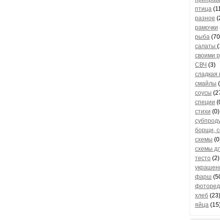
птица
(1
разное
(
рамочки
рыба
(70
салаты
(
своими 
СВЧ
(3)
сладкая
смайлы
(
соусы
(2
специи
(
стихи
(0)
субпрод
борщи, с
схемы
(0
схемы д
тесто
(2)
украшен
фарш
(5
фоторед
хлеб
(23
яйца
(15