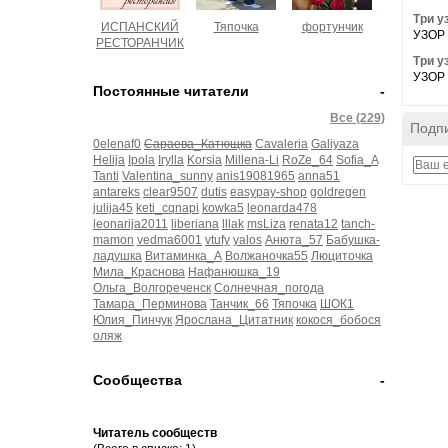
Три у
ИСПАНСКИЙ
Тяпочка
фортунчик
УЗОР
РЕСТОРАНЧИК
Три у
УЗОР
Постоянные читатели
-
Все (229)
Подпи
0elenaf0
Сараева_Катющка
Cavaleria
Galiyaza
Helija
Ipola
Irylla
Korsia
Millena-Li
RoZe_64
Sofia_A
Tanti
Valentina_sunny
anis19081965
anna51
antareks
clear9507
dutis
easypay-shop
goldregen
julija45
keti_cqnapi
kowka5
leonarda478
leonarija2011
liberiana
lllak
msLiza
renata12
tanch-
mamon
vedma6001
vtufy
yalos
Анюта_57
Бабушка-
ладушка
Витаминка_А
Волжаночка55
Люциточка
Мила_Краснова
Нафанюшка_19
Ольга_Волгореченск
Солнечная_погода
Тамара_Перминова
Танчик_66
Тяпочка
ШОК1
Юлия_Пинчук
Ярослана_Цитатник
кокося_бобося
оляж
Сообщества
-
Читатель сообществ