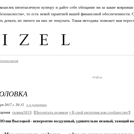
кошелек пятитысячную купюру и дайте себе обещание ни за какие коврижки и
езопасности», то есть некой гарантией вашей финансовой обеспеченности. 
ь деньги, но ничего на них не покупать. Такая методика поможет вам пере
/психология
ГОЛОВКА
ря 2017 г. 20:32
+ в цитатник
бщения
галина5819
[
Прочитать целиком
+
В свой цитатник или сообщество!
]
 Юлии Высоцкой - невероятно воздушный, удивительно нежный, тающий во