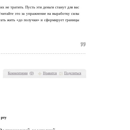
х не тратить. Пусть эти деньги станут для вас
Считайте это за упражнение на выработку силы
стать жить «до получки» и сформирует границы
Комментарии
(
0
)
Нравится
Поделиться
 рту