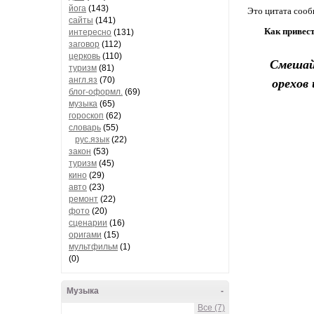
йога
(143)
Это цитата соо
сайты
(141)
Как привес
интересно
(131)
заговор
(112)
церковь
(110)
Смешайт
туризм
(81)
орехов
англ.яз
(70)
блог-оформл.
(69)
музыка
(65)
гороскоп
(62)
словарь
(55)
рус.язык
(22)
закон
(53)
туризм
(45)
кино
(29)
авто
(23)
ремонт
(22)
фото
(20)
сценарии
(16)
оригами
(15)
мультфильм
(1)
(0)
Музыка
-
Все (7)