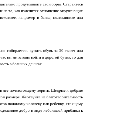
 тщательно продумывайте свой образ. Старайтесь
ие на то, как изменится отношение окружающих
 вежливее, например в банке, поликлинике или
льно собираетесь купить обувь за 50 тысяч или
час вы не готовы войти в дорогой бутик, то для
ность в больших деньгах.
 в нее по-настоящему верить. Щедрые и добрые
тном размере. Жертвуйте на благотворительность
уктов пожилому человеку или ребенку, стоящему
я сделанное добро в виде небольшой прибавки к