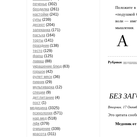
печенье
(302)
Положите в 
бродилка
(261)
«подушкой б
настойки
(241)
супы
(239)
воли — имет
десерт
(204)
мышления.
запеканка
(171)
пасъха
(164)
торты
(141)
праздник
(138)
тесто
(129)
фарш
(125)
лаваш
(88)
Рубрики:
медицина
украшение блюд
(63)
горшок
(42)
рулет мясн
(36)
пикник
(29)
мультиварка
(12)
специи
(9)
БЕЗ ЗА
дет.питание
(4)
пост
(1)
Вторник, 17 Октяб
медицина
(3325)
психология
(571)
Это цитата соо
нар.мед
(518)
лфк
(379)
Медовик от
очищение
(339)
красота
(311)