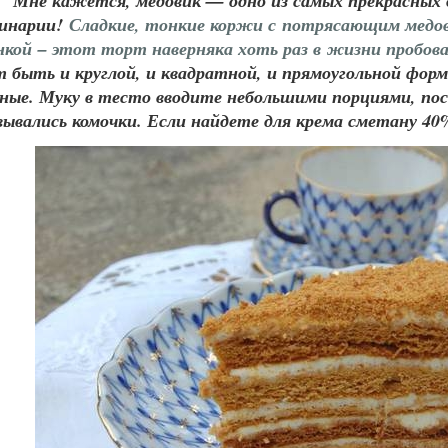
Мне кажется, медовик — одно из самых прекрасных
линарии!
Сладкие, тонкие коржи с потрясающим медов
нкой – этот торт наверняка хоть раз в жизни пробо
 быть и круглой, и квадратной, и прямоугольной фор
ые. Муку в тесто вводите небольшими порциями, по
вывались комочки. Если найдете для крема сметану 4