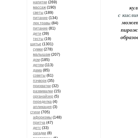
напитки
(269)
ку
массаж
(190)
светы
(189)
с кисли
питание
(134)
может
лек.травы
(84)
пирожн
питание
(81)
дети
(39)
образо
тесты
(19)
шитье
(1301)
сумки
(278)
малышам
(207)
дом
(185)
детям
(113)
дама
(85)
советы
(61)
пэчворк
(35)
прихватки
(32)
развивалки
(15)
органайзер
(5)
переделка
(4)
апликация
(3)
стихи
(705)
афоризмы
(148)
притча
(47)
детс
(33)
загадки
(8)