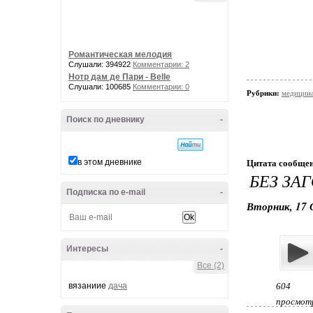
Романтическая мелодия
Слушали: 394922
Комментарии: 2
Нотр дам де Пари - Belle
Слушали: 100685
Комментарии: 0
Рубрики:
медицина
Поиск по дневнику
-
в этом дневнике
Цитата сообще
БЕЗ ЗА
Подписка по e-mail
-
Вторник, 17 
Интересы
-
Все (2)
вязаниие
дача
604
просмот