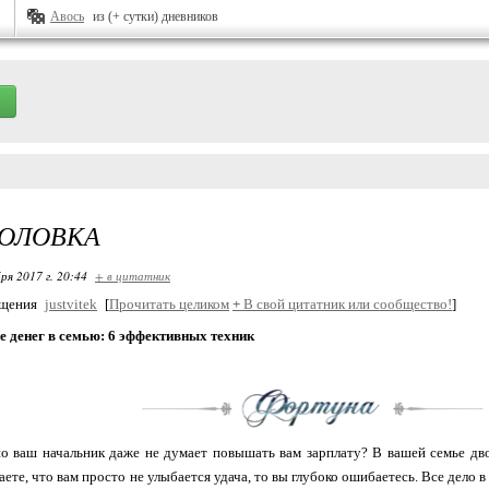
Авось
из (+ сутки) дневников
ГОЛОВКА
ря 2017 г. 20:44
+ в цитатник
бщения
justvitek
[
Прочитать целиком
+
В свой цитатник или сообщество!
]
е денег в семью: 6 эффективных техник
но ваш начальник даже не думает повышать вам зарплату? В вашей семье дв
аете, что вам просто не улыбается удача, то вы глубоко ошибаетесь. Все дело