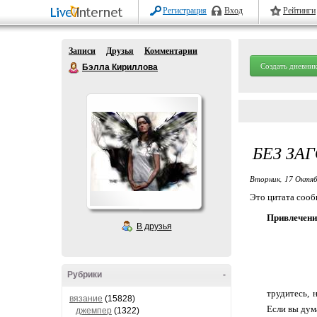
Регистрация
Вход
Рейтинги
Записи
Друзья
Комментарии
Создать дневник
Бэлла Кириллова
БЕЗ ЗА
Вторник, 17 Октяб
Это цитата соо
Привлечени
В друзья
Рубрики
-
трудитесь, 
вязание
(15828)
Если вы дум
джемпер
(1322)