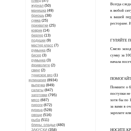
плкед
(57)
Всегда след
журнал
(50)
в любой сит
манишка
(49)
бриошь
(38)
к вашей пер
сумка
(25)
ресторане. 
прихватки
(25)
коврик
(14)
бюргер
(13)
ГУЛЯЙТЕ 
подушки
(9)
мастер класс
(7)
Смело заход
румынка
(5)
сумку за 10
бисер
(3)
румынка
(3)
начала посе
фриволите
(2)
свинг
(2)
туниское вяз
(1)
ПОМОГАЙ
кулинария
(8934)
выпечка
(849)
Помните о б
салаты
(847)
поступки не
заготовки
(795)
хотя бы по 
мясо
(687)
пироги
(672)
за вами в о
курица
(528)
зарплате ил
овощи
(516)
рыба
(511)
блины. оладьи
(480)
НОСИТЕ К
ЗАКУСКИ
(358)