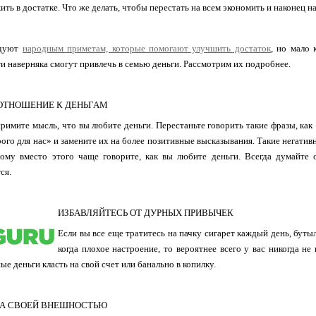
жить в достатке. Что же делать, чтобы перестать на всем экономить и наконец 
едуют
народным приметам, которые помогают улучшить достаток
, но мало 
и наверняка смогут привлечь в семью деньги. Рассмотрим их подробнее.
ОТНОШЕНИЕ К ДЕНЬГАМ
примите мысль, что вы любите деньги. Перестаньте говорить такие фразы, ка
ого для нас» и замените их на более позитивные высказывания. Такие негати
тому вместо этого чаще говорите, как вы любите деньги. Всегда думайте
ся.
ИЗБАВЛЯЙТЕСЬ ОТ ДУРНЫХ ПРИВЫЧЕК
Если вы все еще тратитесь на пачку сигарет каждый день, бут
когда плохое настроение, то вероятнее всего у вас никогда не
е деньги класть на свой счет или банально в копилку.
ЗА СВОЕЙ ВНЕШНОСТЬЮ