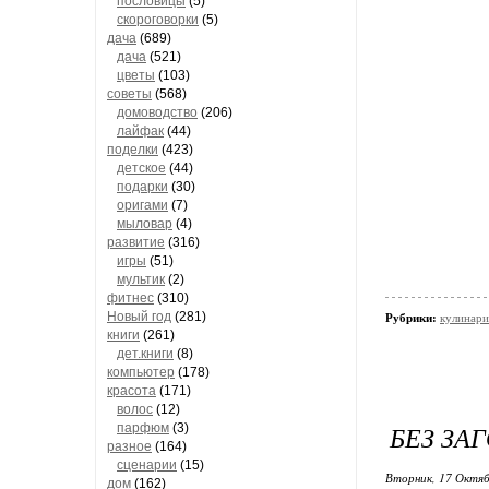
пословицы
(5)
скороговорки
(5)
дача
(689)
дача
(521)
цветы
(103)
советы
(568)
домоводство
(206)
лайфак
(44)
поделки
(423)
детское
(44)
подарки
(30)
оригами
(7)
мыловар
(4)
развитие
(316)
игры
(51)
мультик
(2)
фитнес
(310)
Новый год
(281)
Рубрики:
кулинари
книги
(261)
дет.книги
(8)
компьютер
(178)
красота
(171)
волос
(12)
БЕЗ ЗА
парфюм
(3)
разное
(164)
сценарии
(15)
Вторник, 17 Октяб
дом
(162)