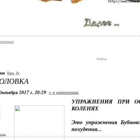
/питание
ния
lipa_fv
ГОЛОВКА
Октября 2017 г. 20:29
+ в цитатник
УПРАЖНЕНИЯ ПРИ О
КОЛЕНЯХ
Это упражнения Бубновс
похудения...
ров