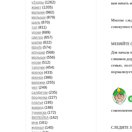
у3зоры
(1262)
вам начать 
жакет
(1205)
мальчик
(982)
малыши
(879)
Многие сл
шаль
(870)
совокупност
топ
(811)
уроки
(689)
свитер
(657)
шапки
(622)
МЕНЯЙТЕ 
ltdjxrfv
(574)
Для начала 
игрушки
(568)
малыши
(556)
слишком дор
носки
(512)
семью, поэ
тапочки
(454)
нормализует
крючок
(433)
крючок
(386)
варежки
(255)
уют
(249)
салфетки
(235)
бродилка
(227)
платья
(195)
жакард
(186)
сэкономленны
тунииска
(172)
ФИЛЕЙКА
(162)
муж
(161)
СЛЕДИТЕ 
журнал
(140)