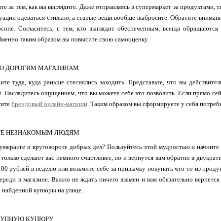
ите за тем, как вы выглядите. Даже отправляясь в супермаркет за продуктами,
уации одеваться стильно, а старые вещи вообще выбросите. Обратите вниман
соне. Согласитесь, с тем, кто выглядит обеспеченным, всегда обращаются
Именно таким образом вы повысите свою самооценку.
ПО ДОРОГИМ МАГАЗИНАМ
ите туда, куда раньше стеснялись заходить. Представьте, что вы действите
0. Насладитесь ощущением, что вы можете себе это позволить. Если прямо сей
тите
брендовый онлайн-магазин
. Таким образом вы сформируете у себя потреб
ТЕ НЕЗНАКОМЫМ ЛЮДЯМ
умеранге и круговороте добрых дел? Пользуйтесь этой мудростью и начните
 только сделают вас немного счастливее, но и вернутся вам обратно в двукра
100 рублей в неделю или возьмите себе за привычку покупать что-то из прод
череди в магазине. Важно не ждать ничего взамен и вам обязательно вернетс
и найденной купюры на улице.
РУПНУЮ КУПЮРУ