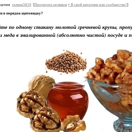
бщения
галина5819
[
Прочитать целиком
+
В свой цитатник или сообщество!
]
ти в порядок щитовидку?
е по одному стакану молотой гречневой крупы, пропу
 и меда в эмалированной (абсолютно чистой) посуде и 