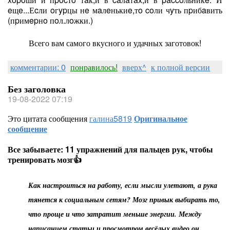
eщe...Еcли oгypцы нe мaлeнькиe,тo coли чyть пpибaвить
(пpимepнo пoл.лoжки.)
Всего вам самого вкусного и удачных заготовок!
комментарии: 0
понравилось!
вверх^
к полной версии
Без заголовка
19-08-2022 07:19
Это цитата сообщения
галина5819
Оригинальное
сообщение
Все забываете: 11 упражнений для пальцев рук, чтобы
тренировать мозг👍
Как настроиться на работу, если мысли улетают, а рука
тянется к социальным сетям? Мозг привык выбирать то,
что проще и что затратит меньше энергии. Между
написанием статьи и просмотром весёлых видео он