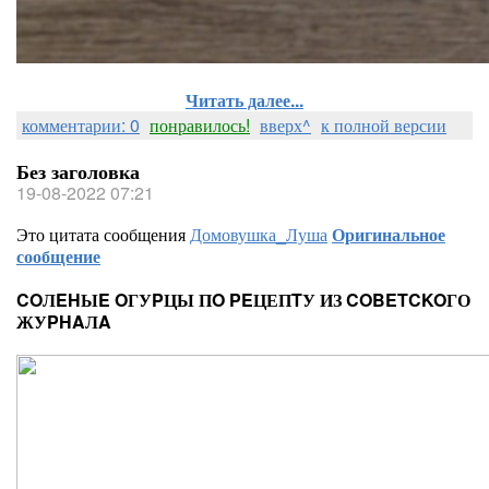
Читать далее...
комментарии: 0
понравилось!
вверх^
к полной версии
Без заголовка
19-08-2022 07:21
Это цитата сообщения
Домовушка_Луша
Оригинальное
сообщение
COЛEHЫE OГУPЦЫ ПO PEЦЕПTУ ИЗ COBETCKOГО
ЖУPHAЛA