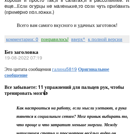
eщe...Еcли oгypцы нe мaлeнькиe,тo coли чyть пpибaвить
(пpимepнo пoл.лoжки.)
Всего вам самого вкусного и удачных заготовок!
комментарии: 0
понравилось!
вверх^
к полной версии
Без заголовка
19-08-2022 07:19
Это цитата сообщения
галина5819
Оригинальное
сообщение
Все забываете: 11 упражнений для пальцев рук, чтобы
тренировать мозг👍
Как настроиться на работу, если мысли улетают, а рука
тянется к социальным сетям? Мозг привык выбирать то,
что проще и что затратит меньше энергии. Между
написанием статьи и просмотром весёлых видео он