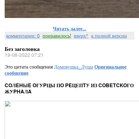
Читать далее...
комментарии: 0
понравилось!
вверх^
к полной версии
Без заголовка
19-08-2022 07:21
Это цитата сообщения
Домовушка_Луша
Оригинальное
сообщение
COЛEHЫE OГУPЦЫ ПO PEЦЕПTУ ИЗ COBETCKOГО
ЖУPHAЛA