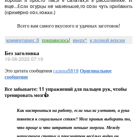
eщe...Еcли oгypцы нe мaлeнькиe,тo coли чyть пpибaвить
(пpимepнo пoл.лoжки.)
Всего вам самого вкусного и удачных заготовок!
комментарии: 0
понравилось!
вверх^
к полной версии
Без заголовка
19-08-2022 07:19
Это цитата сообщения
галина5819
Оригинальное
сообщение
Все забываете: 11 упражнений для пальцев рук, чтобы
тренировать мозг👍
Как настроиться на работу, если мысли улетают, а рука
тянется к социальным сетям? Мозг привык выбирать то,
что проще и что затратит меньше энергии. Между
написанием статьи и просмотром весёлых видео он