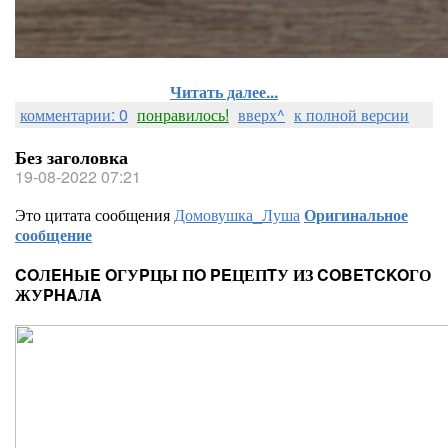
Читать далее...
комментарии: 0
понравилось!
вверх^
к полной версии
Без заголовка
19-08-2022 07:21
Это цитата сообщения
Домовушка_Луша
Оригинальное
сообщение
COЛEHЫE OГУPЦЫ ПO PEЦЕПTУ ИЗ COBETCKOГО
ЖУPHAЛA